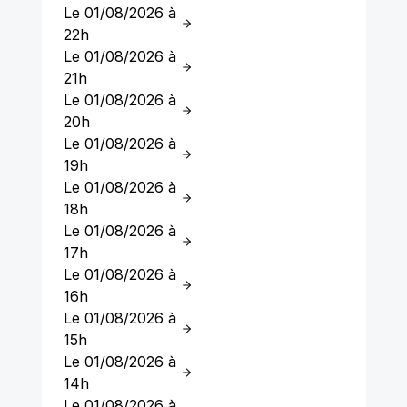
Le 01/08/2026 à
22h
Le 01/08/2026 à
21h
Le 01/08/2026 à
20h
Le 01/08/2026 à
19h
Le 01/08/2026 à
18h
Le 01/08/2026 à
17h
Le 01/08/2026 à
16h
Le 01/08/2026 à
15h
Le 01/08/2026 à
14h
Le 01/08/2026 à