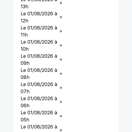
13h
Le 01/08/2026 à
12h
Le 01/08/2026 à
11h
Le 01/08/2026 à
10h
Le 01/08/2026 à
09h
Le 01/08/2026 à
08h
Le 01/08/2026 à
07h
Le 01/08/2026 à
06h
Le 01/08/2026 à
05h
Le 01/08/2026 à