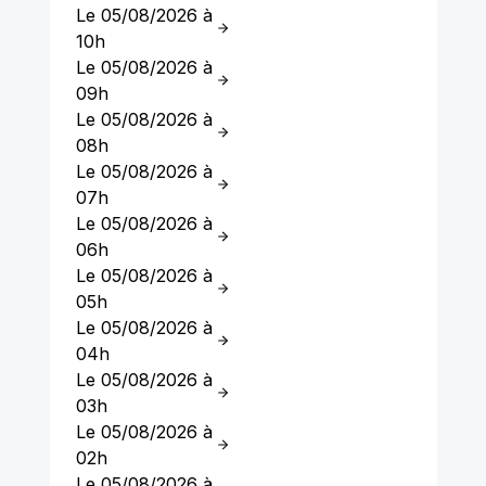
Le 05/08/2026 à
10h
Le 05/08/2026 à
09h
Le 05/08/2026 à
08h
Le 05/08/2026 à
07h
Le 05/08/2026 à
06h
Le 05/08/2026 à
05h
Le 05/08/2026 à
04h
Le 05/08/2026 à
03h
Le 05/08/2026 à
02h
Le 05/08/2026 à