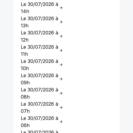
Le 30/07/2026 à
14h
Le 30/07/2026 à
13h
Le 30/07/2026 à
12h
Le 30/07/2026 à
11h
Le 30/07/2026 à
10h
Le 30/07/2026 à
09h
Le 30/07/2026 à
08h
Le 30/07/2026 à
07h
Le 30/07/2026 à
06h
Le 30/07/2026 à