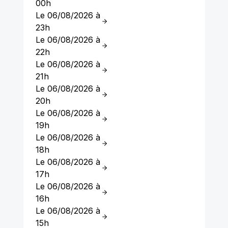
00h
Le 06/08/2026 à
23h
Le 06/08/2026 à
22h
Le 06/08/2026 à
21h
Le 06/08/2026 à
20h
Le 06/08/2026 à
19h
Le 06/08/2026 à
18h
Le 06/08/2026 à
17h
Le 06/08/2026 à
16h
Le 06/08/2026 à
15h