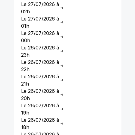
Le 27/07/2026 à
02h
Le 27/07/2026 à
01h
Le 27/07/2026 à
00h
Le 26/07/2026 à
23h
Le 26/07/2026 à
22h
Le 26/07/2026 à
21h
Le 26/07/2026 à
20h
Le 26/07/2026 à
19h
Le 26/07/2026 à
18h
Le 26/07/2026 à