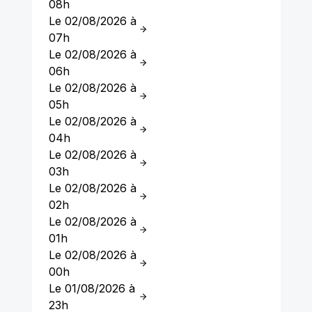
08h
Le 02/08/2026 à
07h
Le 02/08/2026 à
06h
Le 02/08/2026 à
05h
Le 02/08/2026 à
04h
Le 02/08/2026 à
03h
Le 02/08/2026 à
02h
Le 02/08/2026 à
01h
Le 02/08/2026 à
00h
Le 01/08/2026 à
23h