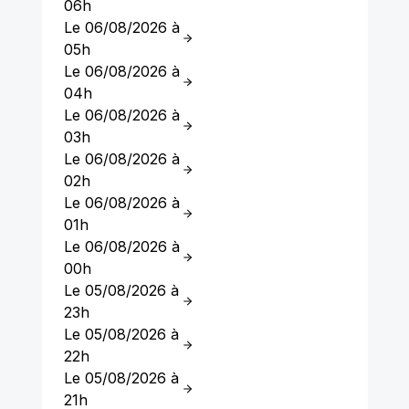
06h
Le 06/08/2026 à
05h
Le 06/08/2026 à
04h
Le 06/08/2026 à
03h
Le 06/08/2026 à
02h
Le 06/08/2026 à
01h
Le 06/08/2026 à
00h
Le 05/08/2026 à
23h
Le 05/08/2026 à
22h
Le 05/08/2026 à
21h