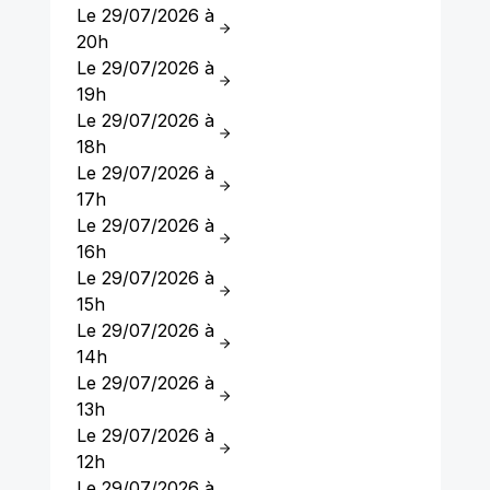
Le 29/07/2026 à
20h
Le 29/07/2026 à
19h
Le 29/07/2026 à
18h
Le 29/07/2026 à
17h
Le 29/07/2026 à
16h
Le 29/07/2026 à
15h
Le 29/07/2026 à
14h
Le 29/07/2026 à
13h
Le 29/07/2026 à
12h
Le 29/07/2026 à