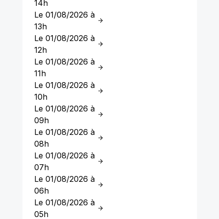
14h
Le 01/08/2026 à
13h
Le 01/08/2026 à
12h
Le 01/08/2026 à
11h
Le 01/08/2026 à
10h
Le 01/08/2026 à
09h
Le 01/08/2026 à
08h
Le 01/08/2026 à
07h
Le 01/08/2026 à
06h
Le 01/08/2026 à
05h