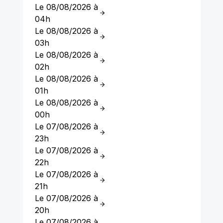
Le 08/08/2026 à
04h
Le 08/08/2026 à
03h
Le 08/08/2026 à
02h
Le 08/08/2026 à
01h
Le 08/08/2026 à
00h
Le 07/08/2026 à
23h
Le 07/08/2026 à
22h
Le 07/08/2026 à
21h
Le 07/08/2026 à
20h
Le 07/08/2026 à