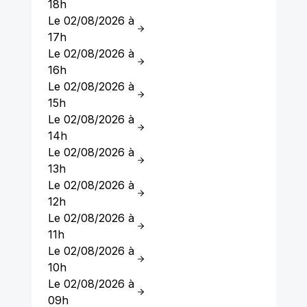
18h
Le 02/08/2026 à
17h
Le 02/08/2026 à
16h
Le 02/08/2026 à
15h
Le 02/08/2026 à
14h
Le 02/08/2026 à
13h
Le 02/08/2026 à
12h
Le 02/08/2026 à
11h
Le 02/08/2026 à
10h
Le 02/08/2026 à
09h