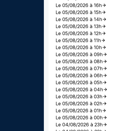
Le 05/08/2026 à 16h
Le 05/08/2026 à 15h
Le 05/08/2026 à 14h
Le 05/08/2026 à 13h
Le 05/08/2026 à 12h
Le 05/08/2026 à 11h
Le 05/08/2026 à 10h
Le 05/08/2026 à 09h
Le 05/08/2026 à 08h
Le 05/08/2026 à 07h
Le 05/08/2026 à 06h
Le 05/08/2026 à 05h
Le 05/08/2026 à 04h
Le 05/08/2026 à 03h
Le 05/08/2026 à 02h
Le 05/08/2026 à 01h
Le 05/08/2026 à 00h
Le 04/08/2026 à 23h