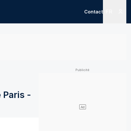
FR
Contact
Menu
Menu des
Paris -