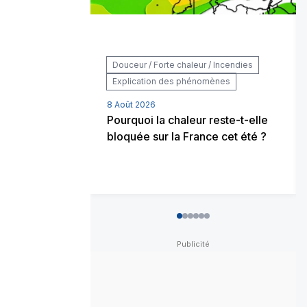
Douceur / Forte chaleur / Incendies
Explication des phénomènes
8 Août 2026
Pourquoi la chaleur reste-t-elle
bloquée sur la France cet été ?
0
1
2
3
4
5