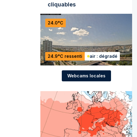
cliquables
24.0°C
24.9°C ressenti
air : dégradé
Webcams locales