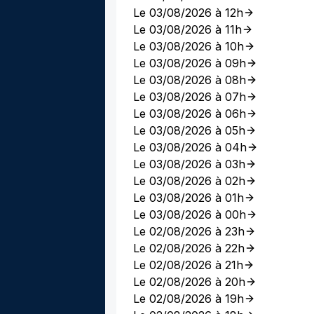
Le 03/08/2026 à 12h
Le 03/08/2026 à 11h
Le 03/08/2026 à 10h
Le 03/08/2026 à 09h
Le 03/08/2026 à 08h
Le 03/08/2026 à 07h
Le 03/08/2026 à 06h
Le 03/08/2026 à 05h
Le 03/08/2026 à 04h
Le 03/08/2026 à 03h
Le 03/08/2026 à 02h
Le 03/08/2026 à 01h
Le 03/08/2026 à 00h
Le 02/08/2026 à 23h
Le 02/08/2026 à 22h
Le 02/08/2026 à 21h
Le 02/08/2026 à 20h
Le 02/08/2026 à 19h