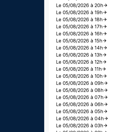
Le 05/08/2026 à 20h
Le 05/08/2026 à 19h
Le 05/08/2026 à 18h
Le 05/08/2026 à 17h
Le 05/08/2026 à 16h
Le 05/08/2026 à 15h
Le 05/08/2026 à 14h
Le 05/08/2026 à 13h
Le 05/08/2026 à 12h
Le 05/08/2026 à 11h
Le 05/08/2026 à 10h
Le 05/08/2026 à 09h
Le 05/08/2026 à 08h
Le 05/08/2026 à 07h
Le 05/08/2026 à 06h
Le 05/08/2026 à 05h
Le 05/08/2026 à 04h
Le 05/08/2026 à 03h