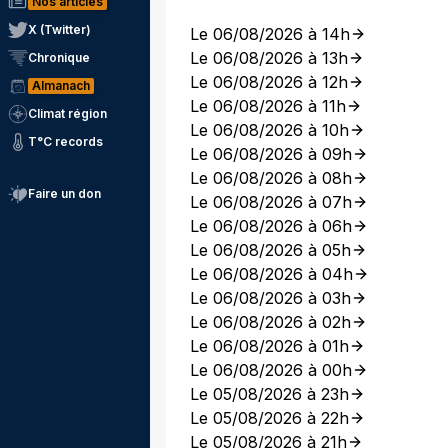
Nos articles
X (Twitter)
Le 06/08/2026 à 14h
Le 06/08/2026 à 13h
Chronique
Le 06/08/2026 à 12h
Almanach
Le 06/08/2026 à 11h
Climat région
Le 06/08/2026 à 10h
T°C records
Le 06/08/2026 à 09h
Le 06/08/2026 à 08h
Faire un don
Le 06/08/2026 à 07h
Le 06/08/2026 à 06h
Le 06/08/2026 à 05h
Le 06/08/2026 à 04h
Le 06/08/2026 à 03h
Le 06/08/2026 à 02h
Le 06/08/2026 à 01h
Le 06/08/2026 à 00h
Le 05/08/2026 à 23h
Le 05/08/2026 à 22h
Le 05/08/2026 à 21h