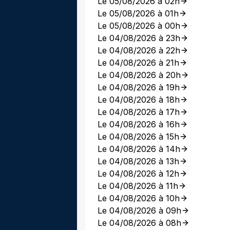
Le 05/08/2026 à 02h
Le 05/08/2026 à 01h
Le 05/08/2026 à 00h
Le 04/08/2026 à 23h
Le 04/08/2026 à 22h
Le 04/08/2026 à 21h
Le 04/08/2026 à 20h
Le 04/08/2026 à 19h
Le 04/08/2026 à 18h
Le 04/08/2026 à 17h
Le 04/08/2026 à 16h
Le 04/08/2026 à 15h
Le 04/08/2026 à 14h
Le 04/08/2026 à 13h
Le 04/08/2026 à 12h
Le 04/08/2026 à 11h
Le 04/08/2026 à 10h
Le 04/08/2026 à 09h
Le 04/08/2026 à 08h