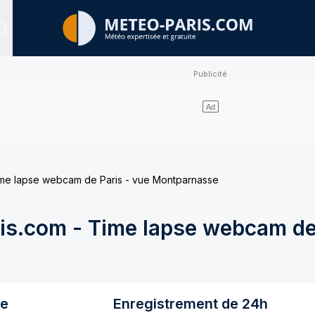
Sites expertisés
me lapse webcam de Paris - vue Montparnasse
s.com - Time lapse webcam de 
re
Enregistrement de 24h