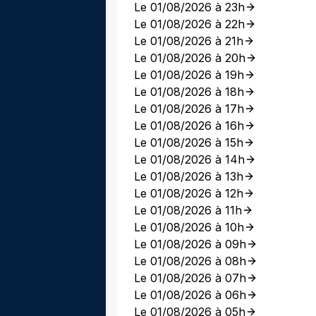
Le 01/08/2026 à 23h
Le 01/08/2026 à 22h
Le 01/08/2026 à 21h
Le 01/08/2026 à 20h
Le 01/08/2026 à 19h
Le 01/08/2026 à 18h
Le 01/08/2026 à 17h
Le 01/08/2026 à 16h
Le 01/08/2026 à 15h
Le 01/08/2026 à 14h
Le 01/08/2026 à 13h
Le 01/08/2026 à 12h
Le 01/08/2026 à 11h
Le 01/08/2026 à 10h
Le 01/08/2026 à 09h
Le 01/08/2026 à 08h
Le 01/08/2026 à 07h
Le 01/08/2026 à 06h
Le 01/08/2026 à 05h