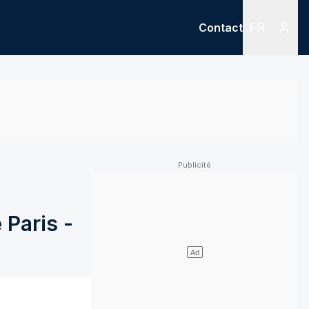
FR
Contact
Menu
Menu des
Paris -