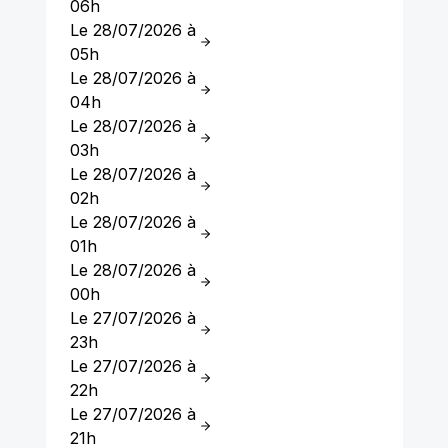
06h
Le 28/07/2026 à
05h
Le 28/07/2026 à
04h
Le 28/07/2026 à
03h
Le 28/07/2026 à
02h
Le 28/07/2026 à
01h
Le 28/07/2026 à
00h
Le 27/07/2026 à
23h
Le 27/07/2026 à
22h
Le 27/07/2026 à
21h