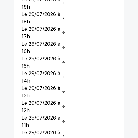
19h
Le 29/07/2026 à
18h
Le 29/07/2026 à
17h
Le 29/07/2026 à
16h
Le 29/07/2026 à
15h
Le 29/07/2026 à
14h
Le 29/07/2026 à
13h
Le 29/07/2026 à
12h
Le 29/07/2026 à
11h
Le 29/07/2026 à