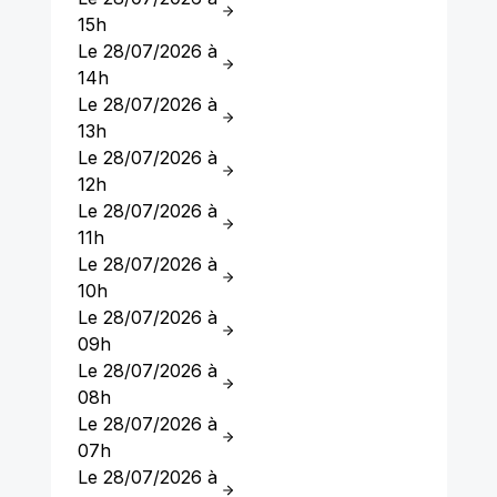
15h
Le 28/07/2026 à
14h
Le 28/07/2026 à
13h
Le 28/07/2026 à
12h
Le 28/07/2026 à
11h
Le 28/07/2026 à
10h
Le 28/07/2026 à
09h
Le 28/07/2026 à
08h
Le 28/07/2026 à
07h
Le 28/07/2026 à