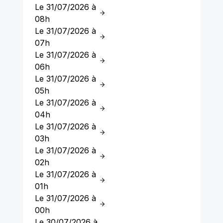
Le 31/07/2026 à
08h
Le 31/07/2026 à
07h
Le 31/07/2026 à
06h
Le 31/07/2026 à
05h
Le 31/07/2026 à
04h
Le 31/07/2026 à
03h
Le 31/07/2026 à
02h
Le 31/07/2026 à
01h
Le 31/07/2026 à
00h
Le 30/07/2026 à