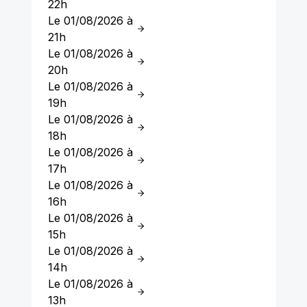
22h
Le 01/08/2026 à
21h
Le 01/08/2026 à
20h
Le 01/08/2026 à
19h
Le 01/08/2026 à
18h
Le 01/08/2026 à
17h
Le 01/08/2026 à
16h
Le 01/08/2026 à
15h
Le 01/08/2026 à
14h
Le 01/08/2026 à
13h