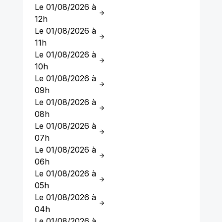
Le 01/08/2026 à
12h
Le 01/08/2026 à
11h
Le 01/08/2026 à
10h
Le 01/08/2026 à
09h
Le 01/08/2026 à
08h
Le 01/08/2026 à
07h
Le 01/08/2026 à
06h
Le 01/08/2026 à
05h
Le 01/08/2026 à
04h
Le 01/08/2026 à