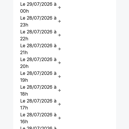
Le 29/07/2026 à
00h
Le 28/07/2026 à
23h
Le 28/07/2026 à
22h
Le 28/07/2026 à
21h
Le 28/07/2026 à
20h
Le 28/07/2026 à
19h
Le 28/07/2026 à
18h
Le 28/07/2026 à
17h
Le 28/07/2026 à
16h
Le 28/07/2026 à