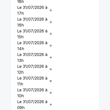
18h
Le 31/07/2026 à
17h
Le 31/07/2026 à
16h
Le 31/07/2026 à
15h
Le 31/07/2026 à
14h
Le 31/07/2026 à
13h
Le 31/07/2026 à
12h
Le 31/07/2026 à
11h
Le 31/07/2026 à
10h
Le 31/07/2026 à
09h