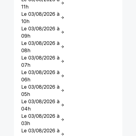
11h
Le 03/08/2026 à
10h
Le 03/08/2026 à
09h
Le 03/08/2026 à
08h
Le 03/08/2026 à
07h
Le 03/08/2026 à
06h
Le 03/08/2026 à
05h
Le 03/08/2026 à
04h
Le 03/08/2026 à
03h
Le 03/08/2026 à