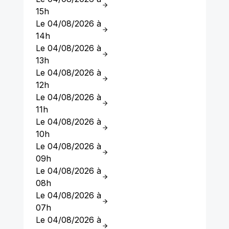
15h
Le 04/08/2026 à
14h
Le 04/08/2026 à
13h
Le 04/08/2026 à
12h
Le 04/08/2026 à
11h
Le 04/08/2026 à
10h
Le 04/08/2026 à
09h
Le 04/08/2026 à
08h
Le 04/08/2026 à
07h
Le 04/08/2026 à