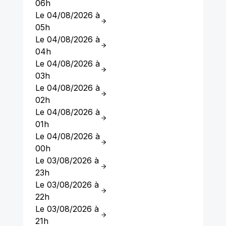
06h
Le 04/08/2026 à
05h
Le 04/08/2026 à
04h
Le 04/08/2026 à
03h
Le 04/08/2026 à
02h
Le 04/08/2026 à
01h
Le 04/08/2026 à
00h
Le 03/08/2026 à
23h
Le 03/08/2026 à
22h
Le 03/08/2026 à
21h