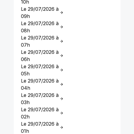
10h
Le 29/07/2026 à
09h
Le 29/07/2026 à
08h
Le 29/07/2026 à
07h
Le 29/07/2026 à
06h
Le 29/07/2026 à
05h
Le 29/07/2026 à
04h
Le 29/07/2026 à
03h
Le 29/07/2026 à
02h
Le 29/07/2026 à
01h