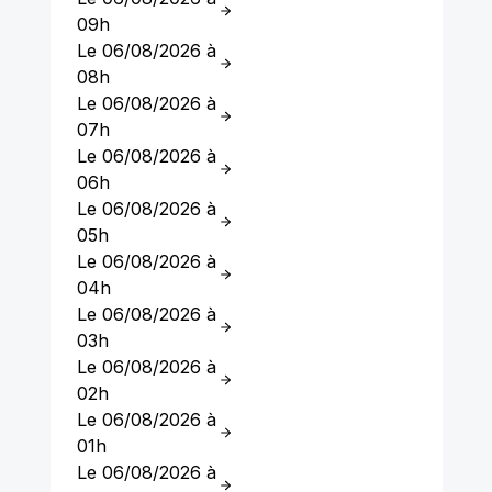
09h
Le 06/08/2026 à
08h
Le 06/08/2026 à
07h
Le 06/08/2026 à
06h
Le 06/08/2026 à
05h
Le 06/08/2026 à
04h
Le 06/08/2026 à
03h
Le 06/08/2026 à
02h
Le 06/08/2026 à
01h
Le 06/08/2026 à