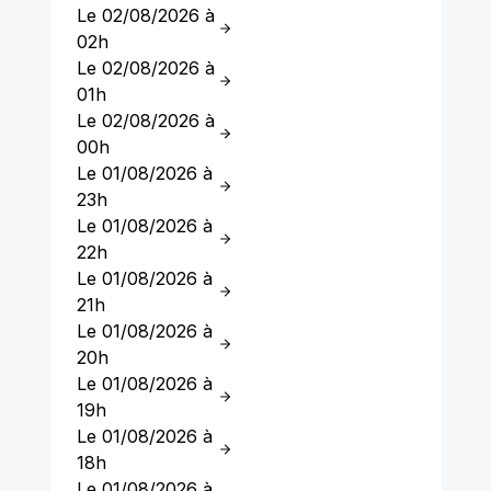
Le 02/08/2026 à
02h
Le 02/08/2026 à
01h
Le 02/08/2026 à
00h
Le 01/08/2026 à
23h
Le 01/08/2026 à
22h
Le 01/08/2026 à
21h
Le 01/08/2026 à
20h
Le 01/08/2026 à
19h
Le 01/08/2026 à
18h
Le 01/08/2026 à