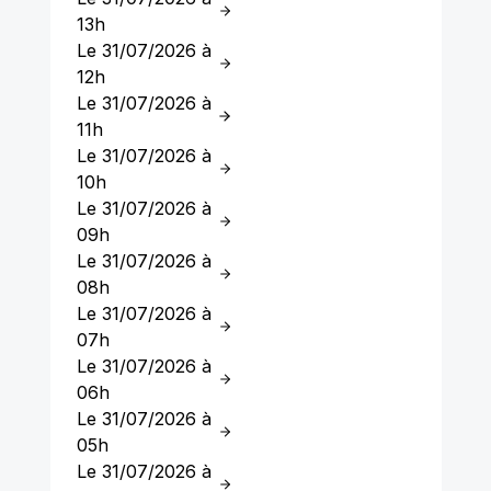
13h
Le 31/07/2026 à
12h
Le 31/07/2026 à
11h
Le 31/07/2026 à
10h
Le 31/07/2026 à
09h
Le 31/07/2026 à
08h
Le 31/07/2026 à
07h
Le 31/07/2026 à
06h
Le 31/07/2026 à
05h
Le 31/07/2026 à