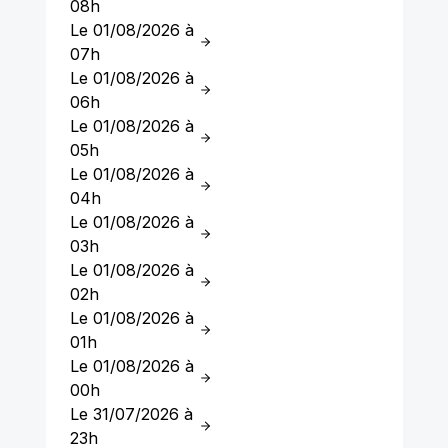
08h
Le 01/08/2026 à
07h
Le 01/08/2026 à
06h
Le 01/08/2026 à
05h
Le 01/08/2026 à
04h
Le 01/08/2026 à
03h
Le 01/08/2026 à
02h
Le 01/08/2026 à
01h
Le 01/08/2026 à
00h
Le 31/07/2026 à
23h