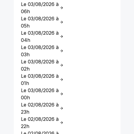
Le 03/08/2026 à
06h
Le 03/08/2026 à
05h
Le 03/08/2026 à
04h
Le 03/08/2026 à
03h
Le 03/08/2026 à
02h
Le 03/08/2026 à
01h
Le 03/08/2026 à
00h
Le 02/08/2026 à
23h
Le 02/08/2026 à
22h
Le 02/08/2026 à