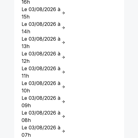
16h
Le 03/08/2026 à
15h
Le 03/08/2026 à
14h
Le 03/08/2026 à
13h
Le 03/08/2026 à
12h
Le 03/08/2026 à
11h
Le 03/08/2026 à
10h
Le 03/08/2026 à
09h
Le 03/08/2026 à
08h
Le 03/08/2026 à
07h