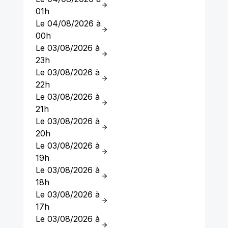
01h
Le 04/08/2026 à
00h
Le 03/08/2026 à
23h
Le 03/08/2026 à
22h
Le 03/08/2026 à
21h
Le 03/08/2026 à
20h
Le 03/08/2026 à
19h
Le 03/08/2026 à
18h
Le 03/08/2026 à
17h
Le 03/08/2026 à