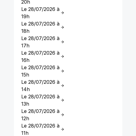
20h
Le 28/07/2026 à
19h
Le 28/07/2026 à
18h
Le 28/07/2026 à
17h
Le 28/07/2026 à
16h
Le 28/07/2026 à
15h
Le 28/07/2026 à
14h
Le 28/07/2026 à
13h
Le 28/07/2026 à
12h
Le 28/07/2026 à
11h