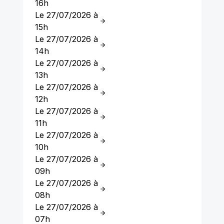
16h
Le 27/07/2026 à
15h
Le 27/07/2026 à
14h
Le 27/07/2026 à
13h
Le 27/07/2026 à
12h
Le 27/07/2026 à
11h
Le 27/07/2026 à
10h
Le 27/07/2026 à
09h
Le 27/07/2026 à
08h
Le 27/07/2026 à
07h