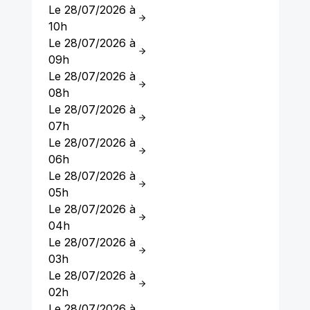
Le 28/07/2026 à
10h
Le 28/07/2026 à
09h
Le 28/07/2026 à
08h
Le 28/07/2026 à
07h
Le 28/07/2026 à
06h
Le 28/07/2026 à
05h
Le 28/07/2026 à
04h
Le 28/07/2026 à
03h
Le 28/07/2026 à
02h
Le 28/07/2026 à