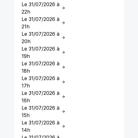
Le 31/07/2026 à
22h
Le 31/07/2026 à
21h
Le 31/07/2026 à
20h
Le 31/07/2026 à
19h
Le 31/07/2026 à
18h
Le 31/07/2026 à
17h
Le 31/07/2026 à
16h
Le 31/07/2026 à
15h
Le 31/07/2026 à
14h
Le 31/07/2026 à