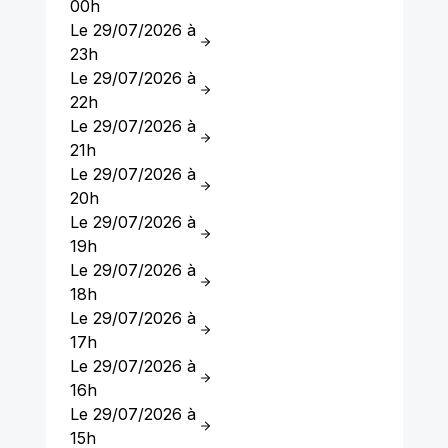
00h
Le 29/07/2026 à
23h
Le 29/07/2026 à
22h
Le 29/07/2026 à
21h
Le 29/07/2026 à
20h
Le 29/07/2026 à
19h
Le 29/07/2026 à
18h
Le 29/07/2026 à
17h
Le 29/07/2026 à
16h
Le 29/07/2026 à
15h