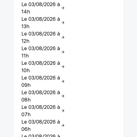
Le 03/08/2026 à
14h
Le 03/08/2026 à
13h
Le 03/08/2026 à
12h
Le 03/08/2026 à
11h
Le 03/08/2026 à
10h
Le 03/08/2026 à
09h
Le 03/08/2026 à
08h
Le 03/08/2026 à
07h
Le 03/08/2026 à
06h
Le 03/08/2026 à