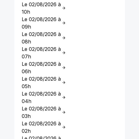
Le 02/08/2026 à
10h
Le 02/08/2026 à
09h
Le 02/08/2026 à
08h
Le 02/08/2026 à
07h
Le 02/08/2026 à
06h
Le 02/08/2026 à
05h
Le 02/08/2026 à
04h
Le 02/08/2026 à
03h
Le 02/08/2026 à
02h
Le 02/08/2026 à