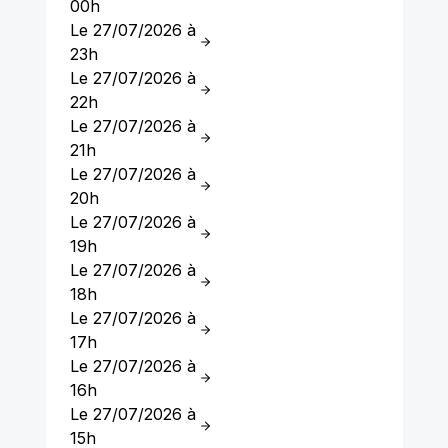
00h
Le 27/07/2026 à
23h
Le 27/07/2026 à
22h
Le 27/07/2026 à
21h
Le 27/07/2026 à
20h
Le 27/07/2026 à
19h
Le 27/07/2026 à
18h
Le 27/07/2026 à
17h
Le 27/07/2026 à
16h
Le 27/07/2026 à
15h