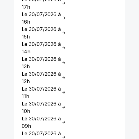
17h
Le 30/07/2026 à
16h
Le 30/07/2026 à
15h
Le 30/07/2026 à
14h
Le 30/07/2026 à
13h
Le 30/07/2026 à
12h
Le 30/07/2026 à
11h
Le 30/07/2026 à
10h
Le 30/07/2026 à
09h
Le 30/07/2026 à