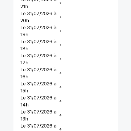
21h
Le 31/07/2026 à
20h
Le 31/07/2026 à
19h
Le 31/07/2026 à
18h
Le 31/07/2026 à
17h
Le 31/07/2026 à
16h
Le 31/07/2026 à
15h
Le 31/07/2026 à
14h
Le 31/07/2026 à
13h
Le 31/07/2026 à