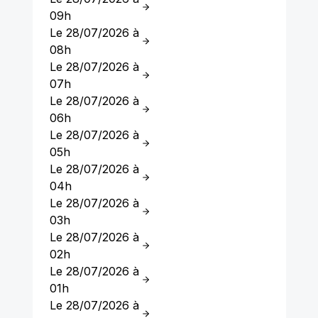
09h
Le 28/07/2026 à
08h
Le 28/07/2026 à
07h
Le 28/07/2026 à
06h
Le 28/07/2026 à
05h
Le 28/07/2026 à
04h
Le 28/07/2026 à
03h
Le 28/07/2026 à
02h
Le 28/07/2026 à
01h
Le 28/07/2026 à