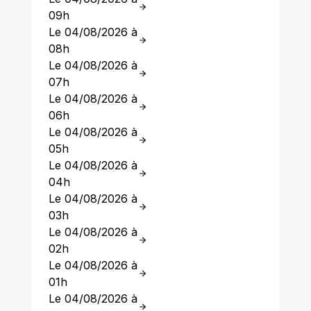
09h
Le 04/08/2026 à
08h
Le 04/08/2026 à
07h
Le 04/08/2026 à
06h
Le 04/08/2026 à
05h
Le 04/08/2026 à
04h
Le 04/08/2026 à
03h
Le 04/08/2026 à
02h
Le 04/08/2026 à
01h
Le 04/08/2026 à