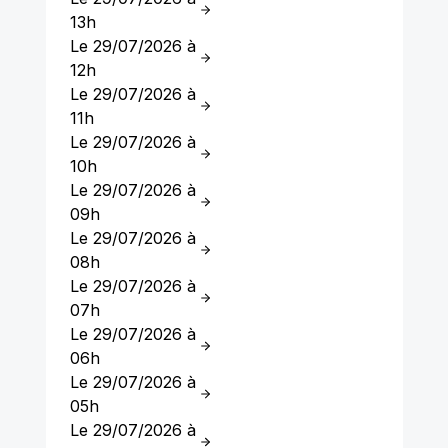
13h
Le 29/07/2026 à
12h
Le 29/07/2026 à
11h
Le 29/07/2026 à
10h
Le 29/07/2026 à
09h
Le 29/07/2026 à
08h
Le 29/07/2026 à
07h
Le 29/07/2026 à
06h
Le 29/07/2026 à
05h
Le 29/07/2026 à