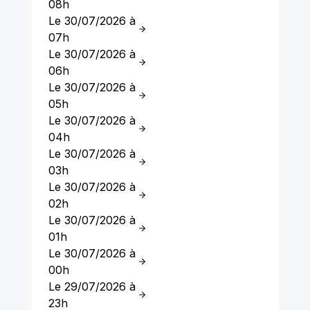
08h
Le 30/07/2026 à
07h
Le 30/07/2026 à
06h
Le 30/07/2026 à
05h
Le 30/07/2026 à
04h
Le 30/07/2026 à
03h
Le 30/07/2026 à
02h
Le 30/07/2026 à
01h
Le 30/07/2026 à
00h
Le 29/07/2026 à
23h