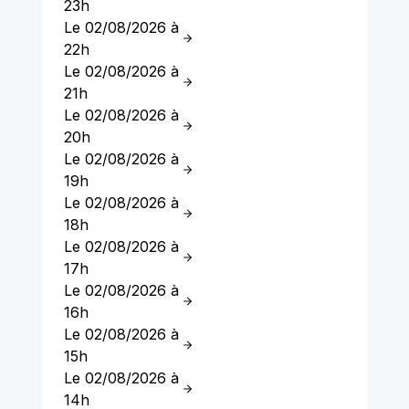
23h
Le 02/08/2026 à
22h
Le 02/08/2026 à
21h
Le 02/08/2026 à
20h
Le 02/08/2026 à
19h
Le 02/08/2026 à
18h
Le 02/08/2026 à
17h
Le 02/08/2026 à
16h
Le 02/08/2026 à
15h
Le 02/08/2026 à
14h