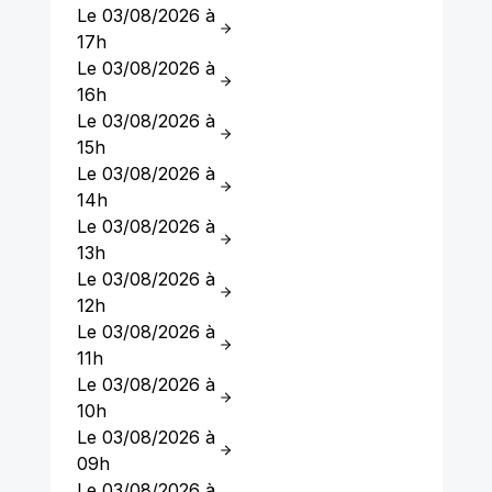
Le 03/08/2026 à
17h
Le 03/08/2026 à
16h
Le 03/08/2026 à
15h
Le 03/08/2026 à
14h
Le 03/08/2026 à
13h
Le 03/08/2026 à
12h
Le 03/08/2026 à
11h
Le 03/08/2026 à
10h
Le 03/08/2026 à
09h
Le 03/08/2026 à