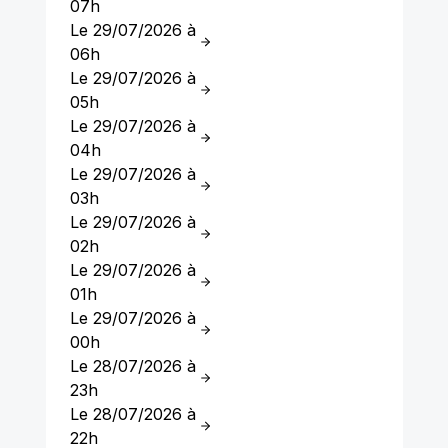
07h
Le 29/07/2026 à
06h
Le 29/07/2026 à
05h
Le 29/07/2026 à
04h
Le 29/07/2026 à
03h
Le 29/07/2026 à
02h
Le 29/07/2026 à
01h
Le 29/07/2026 à
00h
Le 28/07/2026 à
23h
Le 28/07/2026 à
22h