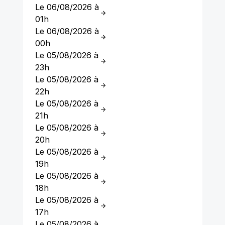
Le 06/08/2026 à
01h
Le 06/08/2026 à
00h
Le 05/08/2026 à
23h
Le 05/08/2026 à
22h
Le 05/08/2026 à
21h
Le 05/08/2026 à
20h
Le 05/08/2026 à
19h
Le 05/08/2026 à
18h
Le 05/08/2026 à
17h
Le 05/08/2026 à