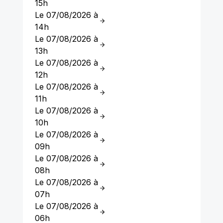
15h
Le 07/08/2026 à
14h
Le 07/08/2026 à
13h
Le 07/08/2026 à
12h
Le 07/08/2026 à
11h
Le 07/08/2026 à
10h
Le 07/08/2026 à
09h
Le 07/08/2026 à
08h
Le 07/08/2026 à
07h
Le 07/08/2026 à
06h