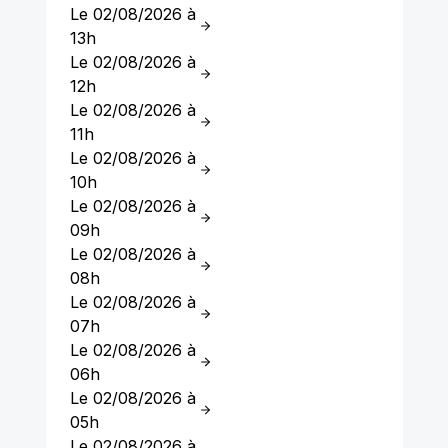
Le 02/08/2026 à
13h
Le 02/08/2026 à
12h
Le 02/08/2026 à
11h
Le 02/08/2026 à
10h
Le 02/08/2026 à
09h
Le 02/08/2026 à
08h
Le 02/08/2026 à
07h
Le 02/08/2026 à
06h
Le 02/08/2026 à
05h
Le 02/08/2026 à