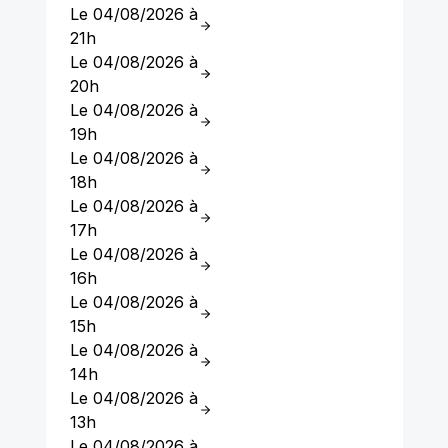
Le 04/08/2026 à
21h
Le 04/08/2026 à
20h
Le 04/08/2026 à
19h
Le 04/08/2026 à
18h
Le 04/08/2026 à
17h
Le 04/08/2026 à
16h
Le 04/08/2026 à
15h
Le 04/08/2026 à
14h
Le 04/08/2026 à
13h
Le 04/08/2026 à