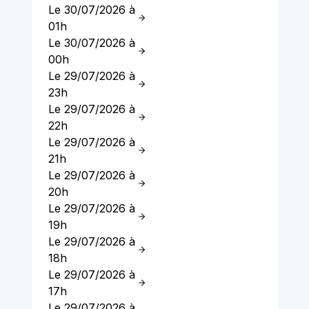
Le 30/07/2026 à
01h
Le 30/07/2026 à
00h
Le 29/07/2026 à
23h
Le 29/07/2026 à
22h
Le 29/07/2026 à
21h
Le 29/07/2026 à
20h
Le 29/07/2026 à
19h
Le 29/07/2026 à
18h
Le 29/07/2026 à
17h
Le 29/07/2026 à