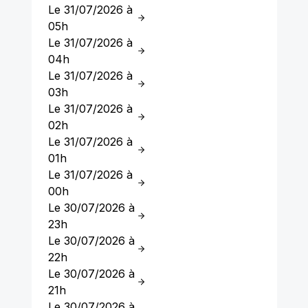
Le 31/07/2026 à
05h
Le 31/07/2026 à
04h
Le 31/07/2026 à
03h
Le 31/07/2026 à
02h
Le 31/07/2026 à
01h
Le 31/07/2026 à
00h
Le 30/07/2026 à
23h
Le 30/07/2026 à
22h
Le 30/07/2026 à
21h
Le 30/07/2026 à