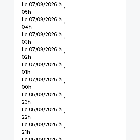
Le 07/08/2026 à
05h
Le 07/08/2026 à
04h
Le 07/08/2026 à
03h
Le 07/08/2026 à
02h
Le 07/08/2026 à
01h
Le 07/08/2026 à
00h
Le 06/08/2026 à
23h
Le 06/08/2026 à
22h
Le 06/08/2026 à
21h
Le 06/08/2026 à