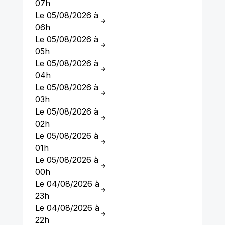
07h
Le 05/08/2026 à
06h
Le 05/08/2026 à
05h
Le 05/08/2026 à
04h
Le 05/08/2026 à
03h
Le 05/08/2026 à
02h
Le 05/08/2026 à
01h
Le 05/08/2026 à
00h
Le 04/08/2026 à
23h
Le 04/08/2026 à
22h