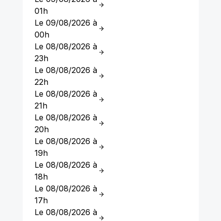
01h
Le 09/08/2026 à
00h
Le 08/08/2026 à
23h
Le 08/08/2026 à
22h
Le 08/08/2026 à
21h
Le 08/08/2026 à
20h
Le 08/08/2026 à
19h
Le 08/08/2026 à
18h
Le 08/08/2026 à
17h
Le 08/08/2026 à