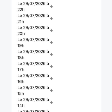
Le 29/07/2026 à
22h
Le 29/07/2026 à
21h
Le 29/07/2026 à
20h
Le 29/07/2026 à
19h
Le 29/07/2026 à
18h
Le 29/07/2026 à
17h
Le 29/07/2026 à
16h
Le 29/07/2026 à
15h
Le 29/07/2026 à
14h
Le 29/07/2026 à