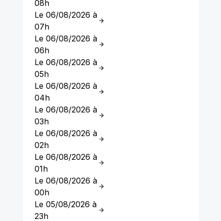
08h
Le 06/08/2026 à
07h
Le 06/08/2026 à
06h
Le 06/08/2026 à
05h
Le 06/08/2026 à
04h
Le 06/08/2026 à
03h
Le 06/08/2026 à
02h
Le 06/08/2026 à
01h
Le 06/08/2026 à
00h
Le 05/08/2026 à
23h