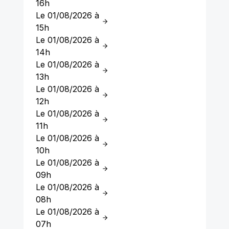
16h
Le 01/08/2026 à
15h
Le 01/08/2026 à
14h
Le 01/08/2026 à
13h
Le 01/08/2026 à
12h
Le 01/08/2026 à
11h
Le 01/08/2026 à
10h
Le 01/08/2026 à
09h
Le 01/08/2026 à
08h
Le 01/08/2026 à
07h