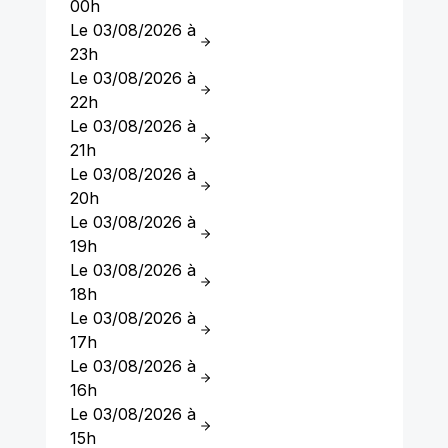
00h
Le 03/08/2026 à
23h
Le 03/08/2026 à
22h
Le 03/08/2026 à
21h
Le 03/08/2026 à
20h
Le 03/08/2026 à
19h
Le 03/08/2026 à
18h
Le 03/08/2026 à
17h
Le 03/08/2026 à
16h
Le 03/08/2026 à
15h