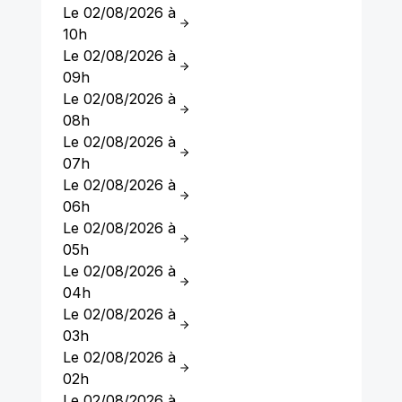
Le 02/08/2026 à
10h
Le 02/08/2026 à
09h
Le 02/08/2026 à
08h
Le 02/08/2026 à
07h
Le 02/08/2026 à
06h
Le 02/08/2026 à
05h
Le 02/08/2026 à
04h
Le 02/08/2026 à
03h
Le 02/08/2026 à
02h
Le 02/08/2026 à