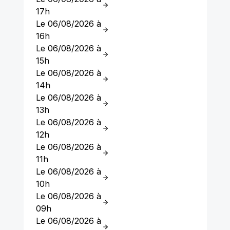
17h
Le 06/08/2026 à
16h
Le 06/08/2026 à
15h
Le 06/08/2026 à
14h
Le 06/08/2026 à
13h
Le 06/08/2026 à
12h
Le 06/08/2026 à
11h
Le 06/08/2026 à
10h
Le 06/08/2026 à
09h
Le 06/08/2026 à