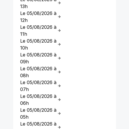
13h
Le 05/08/2026 à
12h
Le 05/08/2026 à
11h
Le 05/08/2026 à
10h
Le 05/08/2026 à
09h
Le 05/08/2026 à
08h
Le 05/08/2026 à
07h
Le 05/08/2026 à
06h
Le 05/08/2026 à
05h
Le 05/08/2026 à