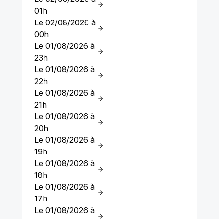
01h
Le 02/08/2026 à
00h
Le 01/08/2026 à
23h
Le 01/08/2026 à
22h
Le 01/08/2026 à
21h
Le 01/08/2026 à
20h
Le 01/08/2026 à
19h
Le 01/08/2026 à
18h
Le 01/08/2026 à
17h
Le 01/08/2026 à