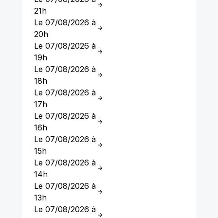
21h
Le 07/08/2026 à
20h
Le 07/08/2026 à
19h
Le 07/08/2026 à
18h
Le 07/08/2026 à
17h
Le 07/08/2026 à
16h
Le 07/08/2026 à
15h
Le 07/08/2026 à
14h
Le 07/08/2026 à
13h
Le 07/08/2026 à