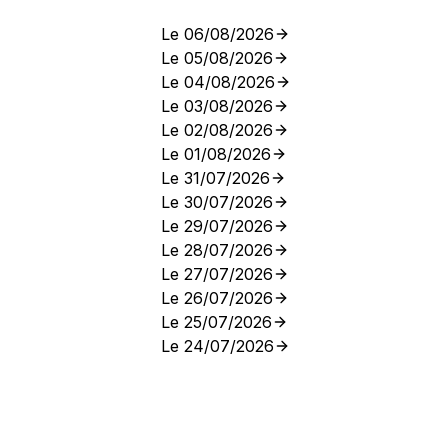
Le 06/08/2026
Le 05/08/2026
Le 04/08/2026
Le 03/08/2026
Le 02/08/2026
Le 01/08/2026
Le 31/07/2026
Le 30/07/2026
Le 29/07/2026
Le 28/07/2026
Le 27/07/2026
Le 26/07/2026
Le 25/07/2026
Le 24/07/2026