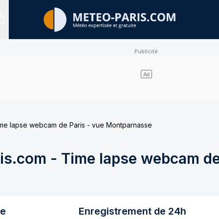
Sites expertisés
me lapse webcam de Paris - vue Montparnasse
s.com - Time lapse webcam de 
re
Enregistrement de 24h