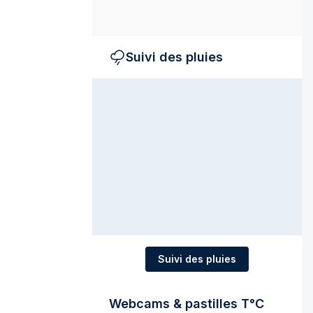
Suivi des pluies
Suivi des pluies
Webcams & pastilles T°C