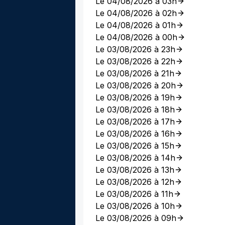
Le 04/08/2026 à 03h
Le 04/08/2026 à 02h
Le 04/08/2026 à 01h
Le 04/08/2026 à 00h
Le 03/08/2026 à 23h
Le 03/08/2026 à 22h
Le 03/08/2026 à 21h
Le 03/08/2026 à 20h
Le 03/08/2026 à 19h
Le 03/08/2026 à 18h
Le 03/08/2026 à 17h
Le 03/08/2026 à 16h
Le 03/08/2026 à 15h
Le 03/08/2026 à 14h
Le 03/08/2026 à 13h
Le 03/08/2026 à 12h
Le 03/08/2026 à 11h
Le 03/08/2026 à 10h
Le 03/08/2026 à 09h