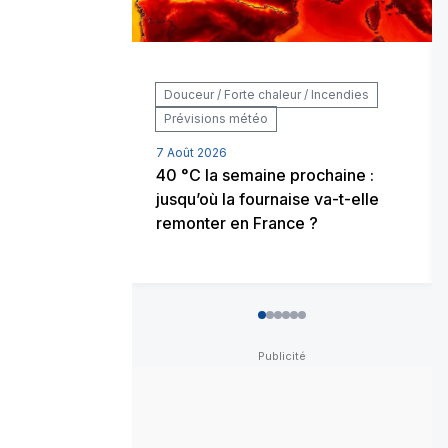
Douceur / Forte chaleur / Incendies
Prévisions météo
7 Août 2026
40 °C la semaine prochaine :
jusqu’où la fournaise va-t-elle
remonter en France ?
0
1
2
3
4
5