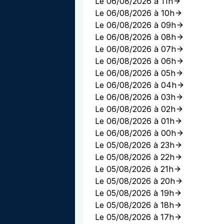
Le 06/08/2026 à 11h
Le 06/08/2026 à 10h
Le 06/08/2026 à 09h
Le 06/08/2026 à 08h
Le 06/08/2026 à 07h
Le 06/08/2026 à 06h
Le 06/08/2026 à 05h
Le 06/08/2026 à 04h
Le 06/08/2026 à 03h
Le 06/08/2026 à 02h
Le 06/08/2026 à 01h
Le 06/08/2026 à 00h
Le 05/08/2026 à 23h
Le 05/08/2026 à 22h
Le 05/08/2026 à 21h
Le 05/08/2026 à 20h
Le 05/08/2026 à 19h
Le 05/08/2026 à 18h
Le 05/08/2026 à 17h