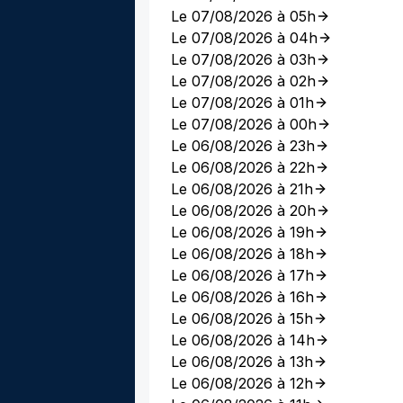
Le 07/08/2026 à 05h
Le 07/08/2026 à 04h
Le 07/08/2026 à 03h
Le 07/08/2026 à 02h
Le 07/08/2026 à 01h
Le 07/08/2026 à 00h
Le 06/08/2026 à 23h
Le 06/08/2026 à 22h
Le 06/08/2026 à 21h
Le 06/08/2026 à 20h
Le 06/08/2026 à 19h
Le 06/08/2026 à 18h
Le 06/08/2026 à 17h
Le 06/08/2026 à 16h
Le 06/08/2026 à 15h
Le 06/08/2026 à 14h
Le 06/08/2026 à 13h
Le 06/08/2026 à 12h