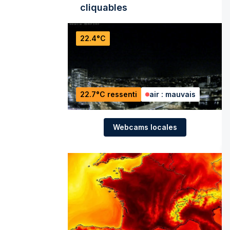
cliquables
22.4°C
22.7°C ressenti
air : mauvais
Webcams locales