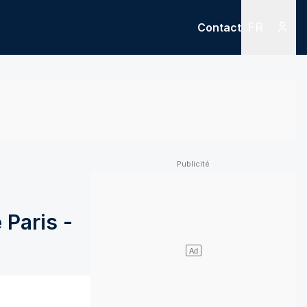
FR
Contact
Menu
Menu des
Paris -