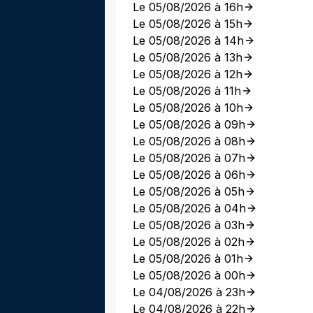
Le 05/08/2026 à 16h
Le 05/08/2026 à 15h
Le 05/08/2026 à 14h
Le 05/08/2026 à 13h
Le 05/08/2026 à 12h
Le 05/08/2026 à 11h
Le 05/08/2026 à 10h
Le 05/08/2026 à 09h
Le 05/08/2026 à 08h
Le 05/08/2026 à 07h
Le 05/08/2026 à 06h
Le 05/08/2026 à 05h
Le 05/08/2026 à 04h
Le 05/08/2026 à 03h
Le 05/08/2026 à 02h
Le 05/08/2026 à 01h
Le 05/08/2026 à 00h
Le 04/08/2026 à 23h
Le 04/08/2026 à 22h