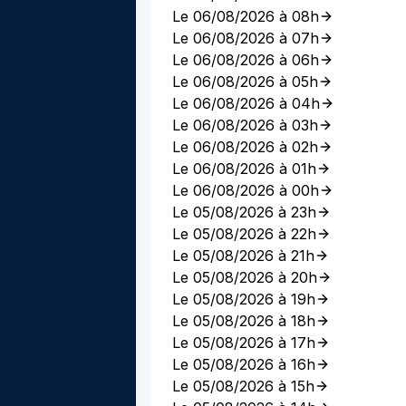
Le 06/08/2026 à 08h
Le 06/08/2026 à 07h
Le 06/08/2026 à 06h
Le 06/08/2026 à 05h
Le 06/08/2026 à 04h
Le 06/08/2026 à 03h
Le 06/08/2026 à 02h
Le 06/08/2026 à 01h
Le 06/08/2026 à 00h
Le 05/08/2026 à 23h
Le 05/08/2026 à 22h
Le 05/08/2026 à 21h
Le 05/08/2026 à 20h
Le 05/08/2026 à 19h
Le 05/08/2026 à 18h
Le 05/08/2026 à 17h
Le 05/08/2026 à 16h
Le 05/08/2026 à 15h