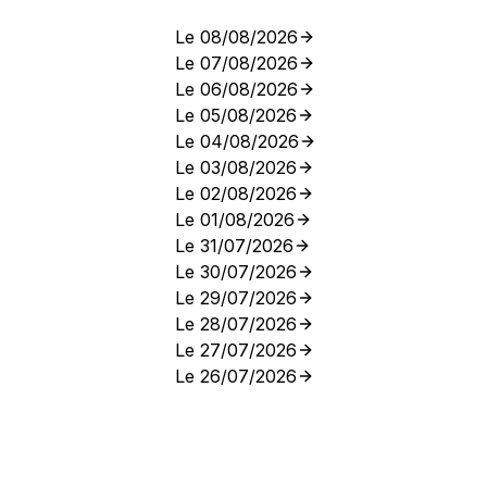
Le 08/08/2026
Le 07/08/2026
Le 06/08/2026
Le 05/08/2026
Le 04/08/2026
Le 03/08/2026
Le 02/08/2026
Le 01/08/2026
Le 31/07/2026
Le 30/07/2026
Le 29/07/2026
Le 28/07/2026
Le 27/07/2026
Le 26/07/2026