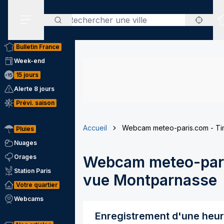
Rechercher
Menu secondaire
Bulletin France
Week-end
15 jours
Alerte 8 jours
Prévi. saison
Accueil
Webcam meteo-paris.com - Ti
Pluies
Nuages
Orages
Webcam meteo-pari
Station Paris
vue Montparnasse
Votre quartier
Webcams
Enregistrement d'une heu