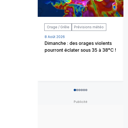
Orage / Grêle
Prévisions météo
8 Août 2026
Dimanche : des orages violents
pourront éclater sous 35 à 38°C !
0
1
2
3
4
5