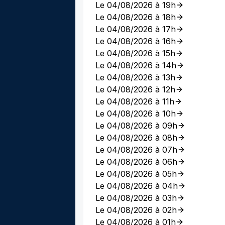
Le 04/08/2026 à 19h
Le 04/08/2026 à 18h
Le 04/08/2026 à 17h
Le 04/08/2026 à 16h
Le 04/08/2026 à 15h
Le 04/08/2026 à 14h
Le 04/08/2026 à 13h
Le 04/08/2026 à 12h
Le 04/08/2026 à 11h
Le 04/08/2026 à 10h
Le 04/08/2026 à 09h
Le 04/08/2026 à 08h
Le 04/08/2026 à 07h
Le 04/08/2026 à 06h
Le 04/08/2026 à 05h
Le 04/08/2026 à 04h
Le 04/08/2026 à 03h
Le 04/08/2026 à 02h
Le 04/08/2026 à 01h