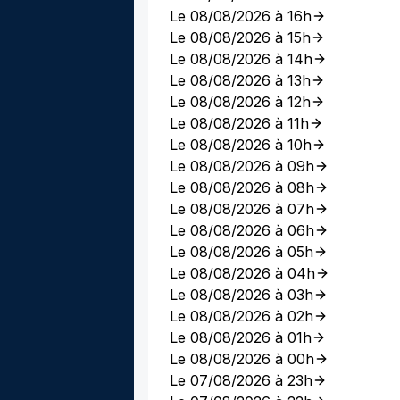
Le 08/08/2026 à 16h
Le 08/08/2026 à 15h
Le 08/08/2026 à 14h
Le 08/08/2026 à 13h
Le 08/08/2026 à 12h
Le 08/08/2026 à 11h
Le 08/08/2026 à 10h
Le 08/08/2026 à 09h
Le 08/08/2026 à 08h
Le 08/08/2026 à 07h
Le 08/08/2026 à 06h
Le 08/08/2026 à 05h
Le 08/08/2026 à 04h
Le 08/08/2026 à 03h
Le 08/08/2026 à 02h
Le 08/08/2026 à 01h
Le 08/08/2026 à 00h
Le 07/08/2026 à 23h