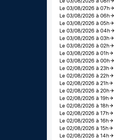
Le 03/08/2026 à 08h
Le 03/08/2026 à 07h
Le 03/08/2026 à 06h
Le 03/08/2026 à 05h
Le 03/08/2026 à 04h
Le 03/08/2026 à 03h
Le 03/08/2026 à 02h
Le 03/08/2026 à 01h
Le 03/08/2026 à 00h
Le 02/08/2026 à 23h
Le 02/08/2026 à 22h
Le 02/08/2026 à 21h
Le 02/08/2026 à 20h
Le 02/08/2026 à 19h
Le 02/08/2026 à 18h
Le 02/08/2026 à 17h
Le 02/08/2026 à 16h
Le 02/08/2026 à 15h
Le 02/08/2026 à 14h