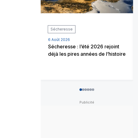
Sécheresse
6 Août 2026
Sécheresse : l’été 2026 rejoint
déjà les pires années de l’histoire
0
1
2
3
4
5