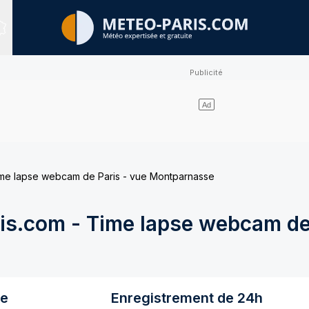
Sites expertisés
me lapse webcam de Paris - vue Montparnasse
s.com - Time lapse webcam de 
re
Enregistrement de 24h