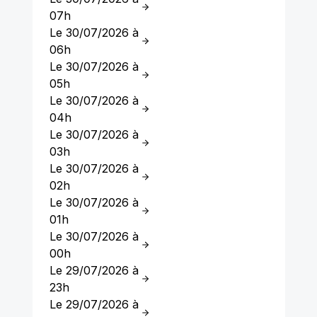
07h
Le 30/07/2026 à
06h
Le 30/07/2026 à
05h
Le 30/07/2026 à
04h
Le 30/07/2026 à
03h
Le 30/07/2026 à
02h
Le 30/07/2026 à
01h
Le 30/07/2026 à
00h
Le 29/07/2026 à
23h
Le 29/07/2026 à