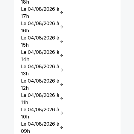
18h
Le 04/08/2026 à
17h
Le 04/08/2026 à
16h
Le 04/08/2026 à
15h
Le 04/08/2026 à
14h
Le 04/08/2026 à
13h
Le 04/08/2026 à
12h
Le 04/08/2026 à
11h
Le 04/08/2026 à
10h
Le 04/08/2026 à
09h