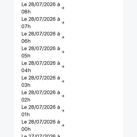
Le 28/07/2026 à
08h
Le 28/07/2026 à
07h
Le 28/07/2026 à
06h
Le 28/07/2026 à
05h
Le 28/07/2026 à
04h
Le 28/07/2026 à
03h
Le 28/07/2026 à
02h
Le 28/07/2026 à
01h
Le 28/07/2026 à
00h
Le 27/07/2026 à