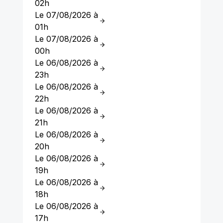
02h
Le 07/08/2026 à
01h
Le 07/08/2026 à
00h
Le 06/08/2026 à
23h
Le 06/08/2026 à
22h
Le 06/08/2026 à
21h
Le 06/08/2026 à
20h
Le 06/08/2026 à
19h
Le 06/08/2026 à
18h
Le 06/08/2026 à
17h