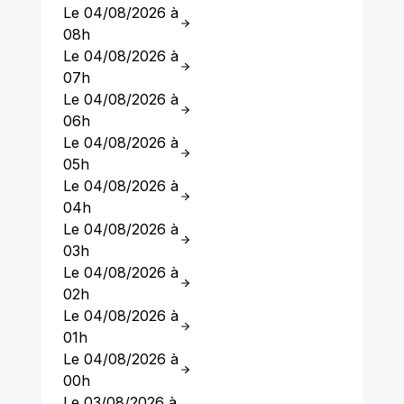
Le 04/08/2026 à
08h
Le 04/08/2026 à
07h
Le 04/08/2026 à
06h
Le 04/08/2026 à
05h
Le 04/08/2026 à
04h
Le 04/08/2026 à
03h
Le 04/08/2026 à
02h
Le 04/08/2026 à
01h
Le 04/08/2026 à
00h
Le 03/08/2026 à