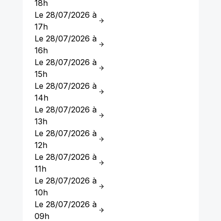
18h
Le 28/07/2026 à
17h
Le 28/07/2026 à
16h
Le 28/07/2026 à
15h
Le 28/07/2026 à
14h
Le 28/07/2026 à
13h
Le 28/07/2026 à
12h
Le 28/07/2026 à
11h
Le 28/07/2026 à
10h
Le 28/07/2026 à
09h