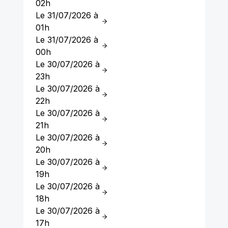
02h
Le 31/07/2026 à
01h
Le 31/07/2026 à
00h
Le 30/07/2026 à
23h
Le 30/07/2026 à
22h
Le 30/07/2026 à
21h
Le 30/07/2026 à
20h
Le 30/07/2026 à
19h
Le 30/07/2026 à
18h
Le 30/07/2026 à
17h