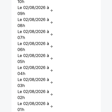
10h
Le 02/08/2026 à
09h
Le 02/08/2026 à
08h
Le 02/08/2026 à
07h
Le 02/08/2026 à
06h
Le 02/08/2026 à
05h
Le 02/08/2026 à
04h
Le 02/08/2026 à
03h
Le 02/08/2026 à
02h
Le 02/08/2026 à
01h