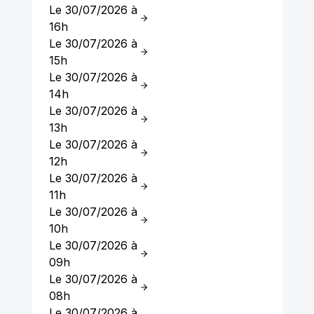
Le 30/07/2026 à
16h
Le 30/07/2026 à
15h
Le 30/07/2026 à
14h
Le 30/07/2026 à
13h
Le 30/07/2026 à
12h
Le 30/07/2026 à
11h
Le 30/07/2026 à
10h
Le 30/07/2026 à
09h
Le 30/07/2026 à
08h
Le 30/07/2026 à