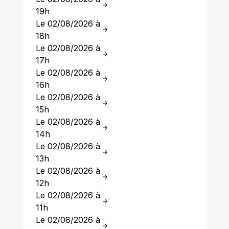
19h
Le 02/08/2026 à
18h
Le 02/08/2026 à
17h
Le 02/08/2026 à
16h
Le 02/08/2026 à
15h
Le 02/08/2026 à
14h
Le 02/08/2026 à
13h
Le 02/08/2026 à
12h
Le 02/08/2026 à
11h
Le 02/08/2026 à