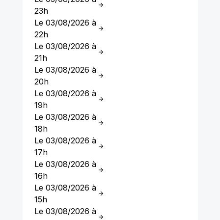
23h
Le 03/08/2026 à
22h
Le 03/08/2026 à
21h
Le 03/08/2026 à
20h
Le 03/08/2026 à
19h
Le 03/08/2026 à
18h
Le 03/08/2026 à
17h
Le 03/08/2026 à
16h
Le 03/08/2026 à
15h
Le 03/08/2026 à