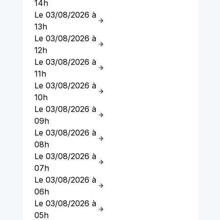
14h
Le 03/08/2026 à
13h
Le 03/08/2026 à
12h
Le 03/08/2026 à
11h
Le 03/08/2026 à
10h
Le 03/08/2026 à
09h
Le 03/08/2026 à
08h
Le 03/08/2026 à
07h
Le 03/08/2026 à
06h
Le 03/08/2026 à
05h