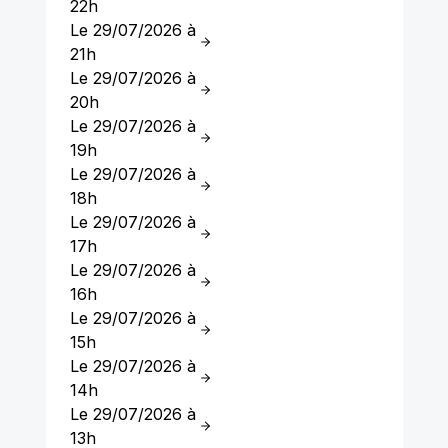
22h
Le 29/07/2026 à
21h
Le 29/07/2026 à
20h
Le 29/07/2026 à
19h
Le 29/07/2026 à
18h
Le 29/07/2026 à
17h
Le 29/07/2026 à
16h
Le 29/07/2026 à
15h
Le 29/07/2026 à
14h
Le 29/07/2026 à
13h