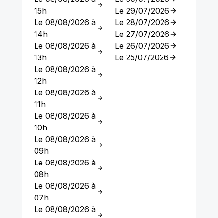
15h
Le 29/07/2026
Le 08/08/2026 à
Le 28/07/2026
14h
Le 27/07/2026
Le 08/08/2026 à
Le 26/07/2026
13h
Le 25/07/2026
Le 08/08/2026 à
12h
Le 08/08/2026 à
11h
Le 08/08/2026 à
10h
Le 08/08/2026 à
09h
Le 08/08/2026 à
08h
Le 08/08/2026 à
07h
Le 08/08/2026 à