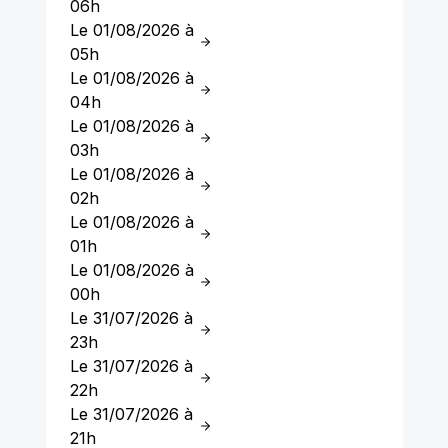
06h
Le 01/08/2026 à
05h
Le 01/08/2026 à
04h
Le 01/08/2026 à
03h
Le 01/08/2026 à
02h
Le 01/08/2026 à
01h
Le 01/08/2026 à
00h
Le 31/07/2026 à
23h
Le 31/07/2026 à
22h
Le 31/07/2026 à
21h