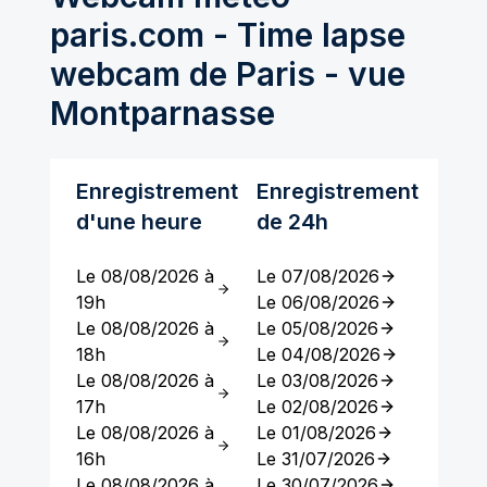
paris.com - Time lapse
webcam de Paris - vue
Montparnasse
Enregistrement
Enregistrement
d'une heure
de 24h
Le 08/08/2026 à
Le 07/08/2026
19h
Le 06/08/2026
Le 08/08/2026 à
Le 05/08/2026
18h
Le 04/08/2026
Le 08/08/2026 à
Le 03/08/2026
17h
Le 02/08/2026
Le 08/08/2026 à
Le 01/08/2026
16h
Le 31/07/2026
Le 08/08/2026 à
Le 30/07/2026