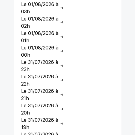
Le 01/08/2026 à
03h
Le 01/08/2026 à
02h
Le 01/08/2026 à
01h
Le 01/08/2026 à
00h
Le 31/07/2026 à
23h
Le 31/07/2026 à
22h
Le 31/07/2026 à
21h
Le 31/07/2026 à
20h
Le 31/07/2026 à
19h
Le 31/07/2026 à