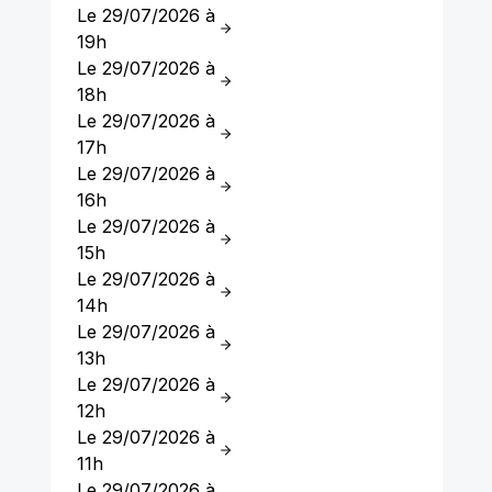
Le 29/07/2026 à
19h
Le 29/07/2026 à
18h
Le 29/07/2026 à
17h
Le 29/07/2026 à
16h
Le 29/07/2026 à
15h
Le 29/07/2026 à
14h
Le 29/07/2026 à
13h
Le 29/07/2026 à
12h
Le 29/07/2026 à
11h
Le 29/07/2026 à