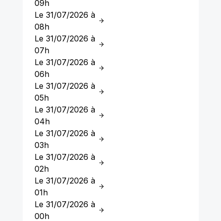
09h
Le 31/07/2026 à
08h
Le 31/07/2026 à
07h
Le 31/07/2026 à
06h
Le 31/07/2026 à
05h
Le 31/07/2026 à
04h
Le 31/07/2026 à
03h
Le 31/07/2026 à
02h
Le 31/07/2026 à
01h
Le 31/07/2026 à
00h