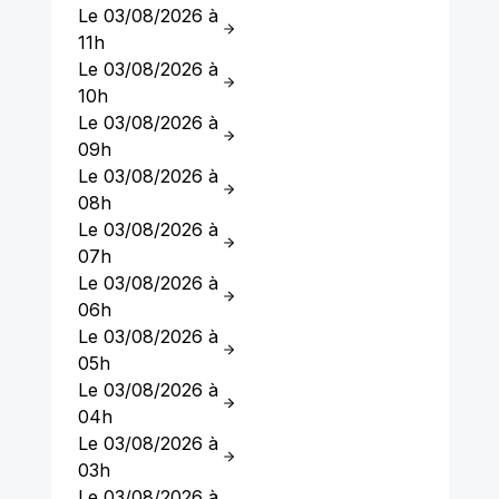
Le 03/08/2026 à
11h
Le 03/08/2026 à
10h
Le 03/08/2026 à
09h
Le 03/08/2026 à
08h
Le 03/08/2026 à
07h
Le 03/08/2026 à
06h
Le 03/08/2026 à
05h
Le 03/08/2026 à
04h
Le 03/08/2026 à
03h
Le 03/08/2026 à