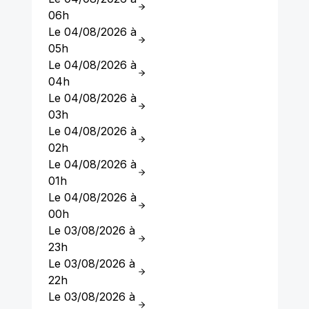
06h
Le 04/08/2026 à
05h
Le 04/08/2026 à
04h
Le 04/08/2026 à
03h
Le 04/08/2026 à
02h
Le 04/08/2026 à
01h
Le 04/08/2026 à
00h
Le 03/08/2026 à
23h
Le 03/08/2026 à
22h
Le 03/08/2026 à