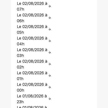
Le 02/08/2026 à
07h
Le 02/08/2026 à
06h
Le 02/08/2026 à
05h
Le 02/08/2026 à
04h
Le 02/08/2026 à
03h
Le 02/08/2026 à
02h
Le 02/08/2026 à
01h
Le 02/08/2026 à
00h
Le 01/08/2026 à
23h
Le 01/08/2026 à