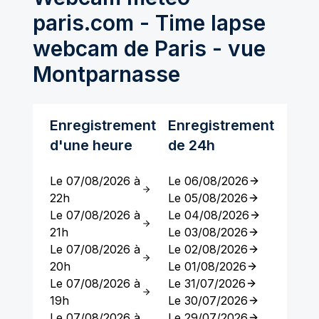
paris.com - Time lapse
webcam de Paris - vue
Montparnasse
Enregistrement
Enregistrement
d'une heure
de 24h
Le 07/08/2026 à
Le 06/08/2026
22h
Le 05/08/2026
Le 07/08/2026 à
Le 04/08/2026
21h
Le 03/08/2026
Le 07/08/2026 à
Le 02/08/2026
20h
Le 01/08/2026
Le 07/08/2026 à
Le 31/07/2026
19h
Le 30/07/2026
Le 07/08/2026 à
Le 29/07/2026