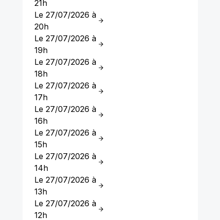
21h
Le 27/07/2026 à
20h
Le 27/07/2026 à
19h
Le 27/07/2026 à
18h
Le 27/07/2026 à
17h
Le 27/07/2026 à
16h
Le 27/07/2026 à
15h
Le 27/07/2026 à
14h
Le 27/07/2026 à
13h
Le 27/07/2026 à
12h