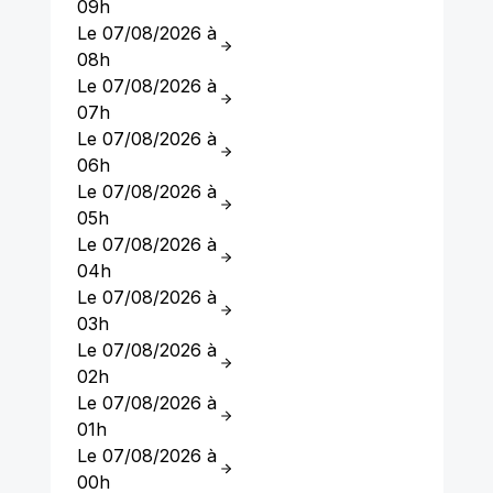
09h
Le 07/08/2026 à
08h
Le 07/08/2026 à
07h
Le 07/08/2026 à
06h
Le 07/08/2026 à
05h
Le 07/08/2026 à
04h
Le 07/08/2026 à
03h
Le 07/08/2026 à
02h
Le 07/08/2026 à
01h
Le 07/08/2026 à
00h