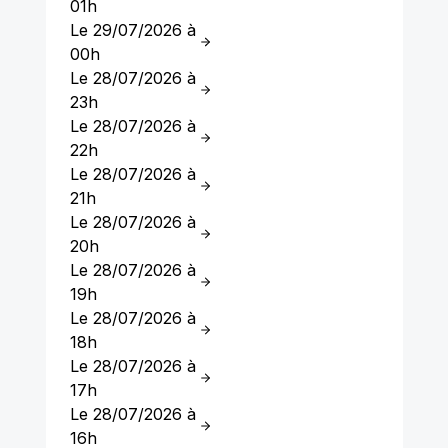
01h
Le 29/07/2026 à
00h
Le 28/07/2026 à
23h
Le 28/07/2026 à
22h
Le 28/07/2026 à
21h
Le 28/07/2026 à
20h
Le 28/07/2026 à
19h
Le 28/07/2026 à
18h
Le 28/07/2026 à
17h
Le 28/07/2026 à
16h