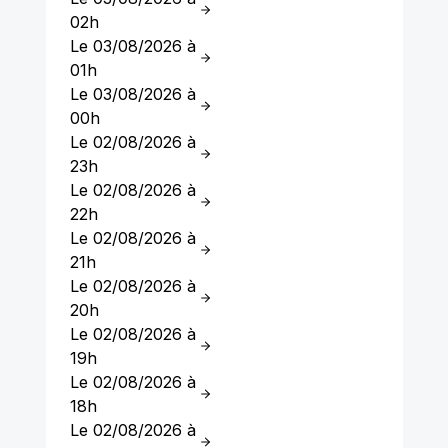
02h
Le 03/08/2026 à
01h
Le 03/08/2026 à
00h
Le 02/08/2026 à
23h
Le 02/08/2026 à
22h
Le 02/08/2026 à
21h
Le 02/08/2026 à
20h
Le 02/08/2026 à
19h
Le 02/08/2026 à
18h
Le 02/08/2026 à