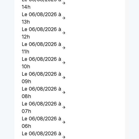
14h
Le 06/08/2026 à
13h
Le 06/08/2026 à
12h
Le 06/08/2026 à
11h
Le 06/08/2026 à
10h
Le 06/08/2026 à
09h
Le 06/08/2026 à
08h
Le 06/08/2026 à
07h
Le 06/08/2026 à
06h
Le 06/08/2026 à