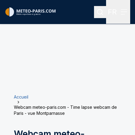
FR
Rechercher
Menu
Menu des
Accueil
Webcam meteo-paris.com - Time lapse webcam de
Paris - vue Montparnasse
Webcam meteo-