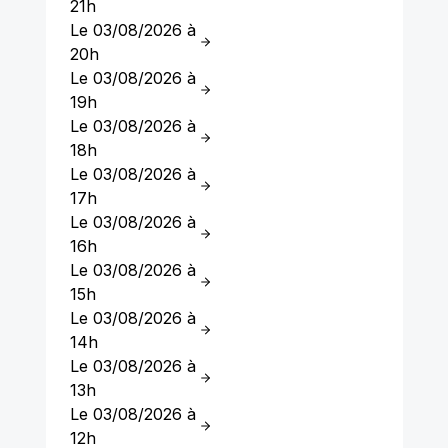
21h
Le 03/08/2026 à
20h
Le 03/08/2026 à
19h
Le 03/08/2026 à
18h
Le 03/08/2026 à
17h
Le 03/08/2026 à
16h
Le 03/08/2026 à
15h
Le 03/08/2026 à
14h
Le 03/08/2026 à
13h
Le 03/08/2026 à
12h