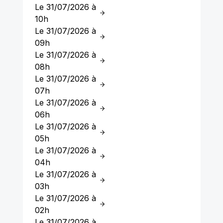
Le 31/07/2026 à
10h
Le 31/07/2026 à
09h
Le 31/07/2026 à
08h
Le 31/07/2026 à
07h
Le 31/07/2026 à
06h
Le 31/07/2026 à
05h
Le 31/07/2026 à
04h
Le 31/07/2026 à
03h
Le 31/07/2026 à
02h
Le 31/07/2026 à