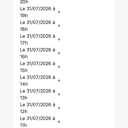
20h
Le 31/07/2026 à
19h
Le 31/07/2026 à
18h
Le 31/07/2026 à
17h
Le 31/07/2026 à
16h
Le 31/07/2026 à
15h
Le 31/07/2026 à
14h
Le 31/07/2026 à
13h
Le 31/07/2026 à
12h
Le 31/07/2026 à
11h