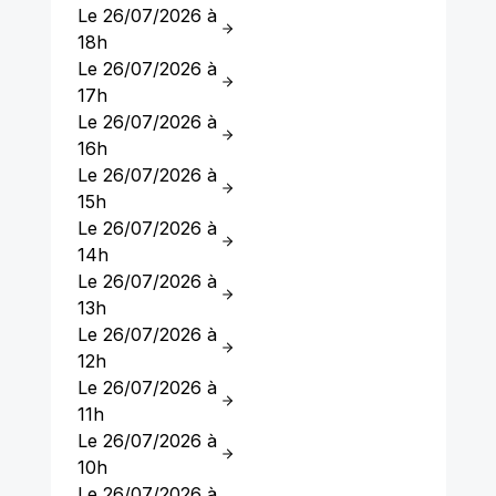
Le 26/07/2026 à
18h
Le 26/07/2026 à
17h
Le 26/07/2026 à
16h
Le 26/07/2026 à
15h
Le 26/07/2026 à
14h
Le 26/07/2026 à
13h
Le 26/07/2026 à
12h
Le 26/07/2026 à
11h
Le 26/07/2026 à
10h
Le 26/07/2026 à