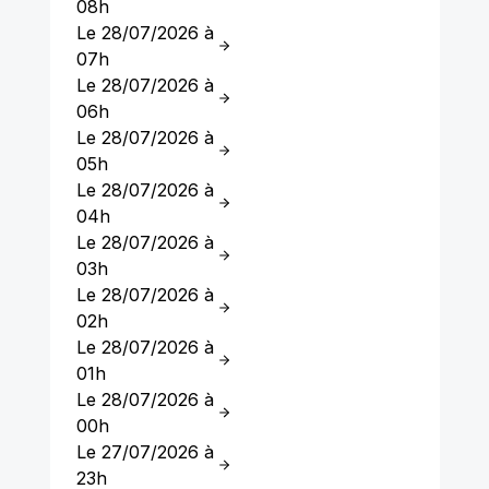
08h
Le 28/07/2026 à
07h
Le 28/07/2026 à
06h
Le 28/07/2026 à
05h
Le 28/07/2026 à
04h
Le 28/07/2026 à
03h
Le 28/07/2026 à
02h
Le 28/07/2026 à
01h
Le 28/07/2026 à
00h
Le 27/07/2026 à
23h