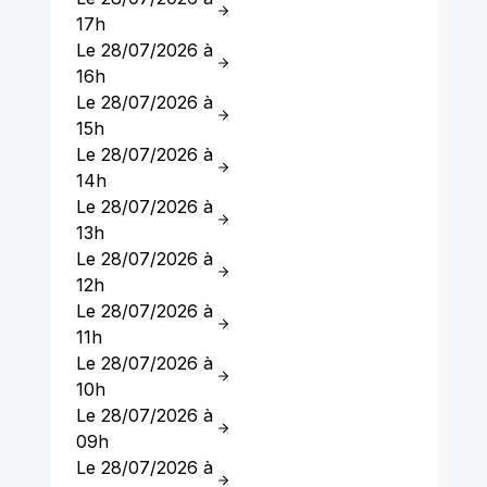
17h
Le 28/07/2026 à
16h
Le 28/07/2026 à
15h
Le 28/07/2026 à
14h
Le 28/07/2026 à
13h
Le 28/07/2026 à
12h
Le 28/07/2026 à
11h
Le 28/07/2026 à
10h
Le 28/07/2026 à
09h
Le 28/07/2026 à