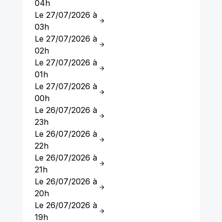
04h
Le 27/07/2026 à
03h
Le 27/07/2026 à
02h
Le 27/07/2026 à
01h
Le 27/07/2026 à
00h
Le 26/07/2026 à
23h
Le 26/07/2026 à
22h
Le 26/07/2026 à
21h
Le 26/07/2026 à
20h
Le 26/07/2026 à
19h