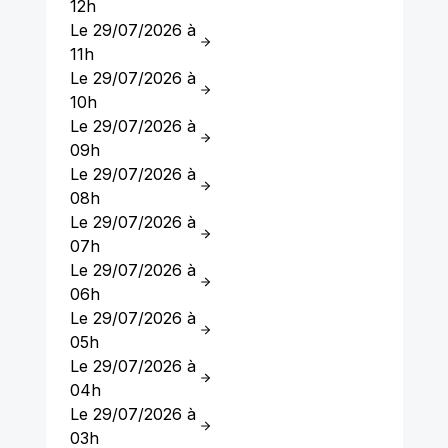
12h
Le 29/07/2026 à
11h
Le 29/07/2026 à
10h
Le 29/07/2026 à
09h
Le 29/07/2026 à
08h
Le 29/07/2026 à
07h
Le 29/07/2026 à
06h
Le 29/07/2026 à
05h
Le 29/07/2026 à
04h
Le 29/07/2026 à
03h