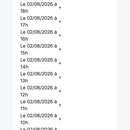
Le 02/08/2026 à
18h
Le 02/08/2026 à
17h
Le 02/08/2026 à
16h
Le 02/08/2026 à
15h
Le 02/08/2026 à
14h
Le 02/08/2026 à
13h
Le 02/08/2026 à
12h
Le 02/08/2026 à
11h
Le 02/08/2026 à
10h
Le 02/08/2026 à