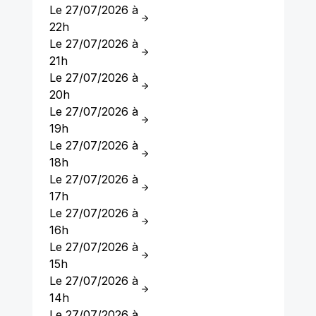
Le 27/07/2026 à
22h
Le 27/07/2026 à
21h
Le 27/07/2026 à
20h
Le 27/07/2026 à
19h
Le 27/07/2026 à
18h
Le 27/07/2026 à
17h
Le 27/07/2026 à
16h
Le 27/07/2026 à
15h
Le 27/07/2026 à
14h
Le 27/07/2026 à