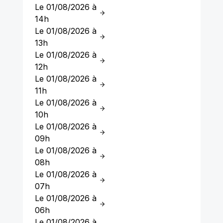
Le 01/08/2026 à
14h
Le 01/08/2026 à
13h
Le 01/08/2026 à
12h
Le 01/08/2026 à
11h
Le 01/08/2026 à
10h
Le 01/08/2026 à
09h
Le 01/08/2026 à
08h
Le 01/08/2026 à
07h
Le 01/08/2026 à
06h
Le 01/08/2026 à