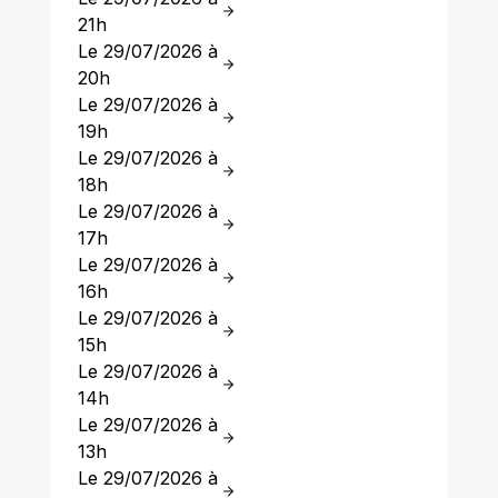
21h
Le 29/07/2026 à
20h
Le 29/07/2026 à
19h
Le 29/07/2026 à
18h
Le 29/07/2026 à
17h
Le 29/07/2026 à
16h
Le 29/07/2026 à
15h
Le 29/07/2026 à
14h
Le 29/07/2026 à
13h
Le 29/07/2026 à