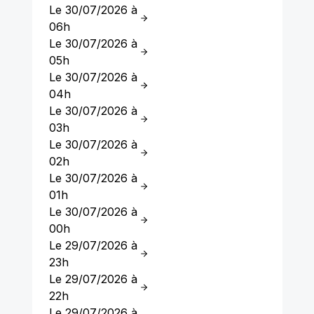
Le 30/07/2026 à
06h
Le 30/07/2026 à
05h
Le 30/07/2026 à
04h
Le 30/07/2026 à
03h
Le 30/07/2026 à
02h
Le 30/07/2026 à
01h
Le 30/07/2026 à
00h
Le 29/07/2026 à
23h
Le 29/07/2026 à
22h
Le 29/07/2026 à