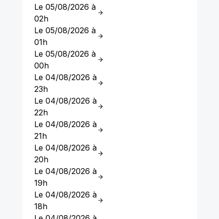
Le 05/08/2026 à
02h
Le 05/08/2026 à
01h
Le 05/08/2026 à
00h
Le 04/08/2026 à
23h
Le 04/08/2026 à
22h
Le 04/08/2026 à
21h
Le 04/08/2026 à
20h
Le 04/08/2026 à
19h
Le 04/08/2026 à
18h
Le 04/08/2026 à