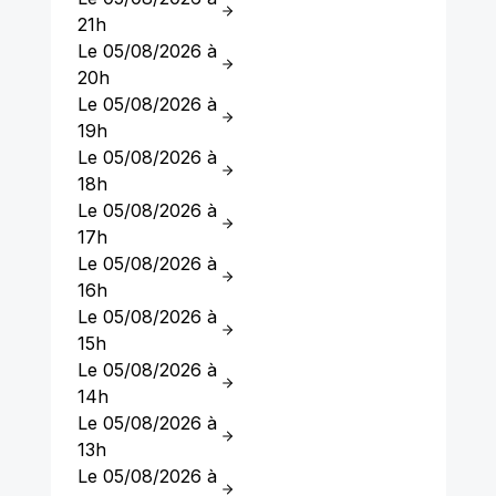
21h
Le 05/08/2026 à
20h
Le 05/08/2026 à
19h
Le 05/08/2026 à
18h
Le 05/08/2026 à
17h
Le 05/08/2026 à
16h
Le 05/08/2026 à
15h
Le 05/08/2026 à
14h
Le 05/08/2026 à
13h
Le 05/08/2026 à