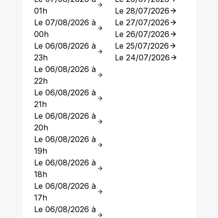
01h
Le 28/07/2026
Le 07/08/2026 à
Le 27/07/2026
00h
Le 26/07/2026
Le 06/08/2026 à
Le 25/07/2026
23h
Le 24/07/2026
Le 06/08/2026 à
22h
Le 06/08/2026 à
21h
Le 06/08/2026 à
20h
Le 06/08/2026 à
19h
Le 06/08/2026 à
18h
Le 06/08/2026 à
17h
Le 06/08/2026 à