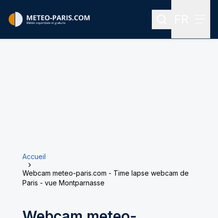
FR
Rechercher
Menu
Menu des
Accueil
Webcam meteo-paris.com - Time lapse webcam de
Paris - vue Montparnasse
Webcam meteo-