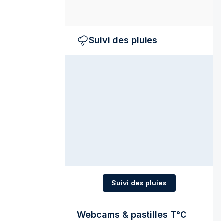
Suivi des pluies
Suivi des pluies
Webcams & pastilles T°C