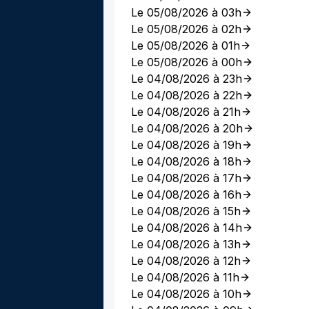
Le 05/08/2026 à 03h
Le 05/08/2026 à 02h
Le 05/08/2026 à 01h
Le 05/08/2026 à 00h
Le 04/08/2026 à 23h
Le 04/08/2026 à 22h
Le 04/08/2026 à 21h
Le 04/08/2026 à 20h
Le 04/08/2026 à 19h
Le 04/08/2026 à 18h
Le 04/08/2026 à 17h
Le 04/08/2026 à 16h
Le 04/08/2026 à 15h
Le 04/08/2026 à 14h
Le 04/08/2026 à 13h
Le 04/08/2026 à 12h
Le 04/08/2026 à 11h
Le 04/08/2026 à 10h