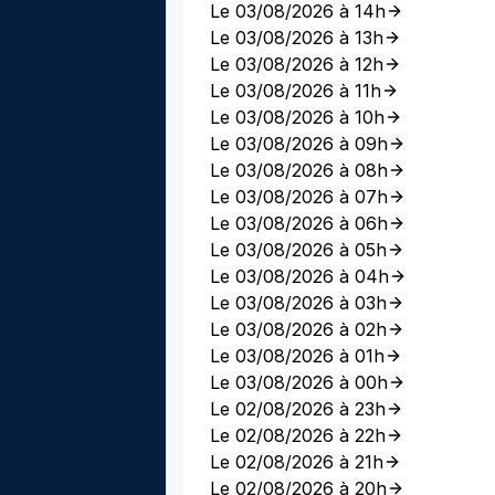
Le 03/08/2026 à 14h
Le 03/08/2026 à 13h
Le 03/08/2026 à 12h
Le 03/08/2026 à 11h
Le 03/08/2026 à 10h
Le 03/08/2026 à 09h
Le 03/08/2026 à 08h
Le 03/08/2026 à 07h
Le 03/08/2026 à 06h
Le 03/08/2026 à 05h
Le 03/08/2026 à 04h
Le 03/08/2026 à 03h
Le 03/08/2026 à 02h
Le 03/08/2026 à 01h
Le 03/08/2026 à 00h
Le 02/08/2026 à 23h
Le 02/08/2026 à 22h
Le 02/08/2026 à 21h
Le 02/08/2026 à 20h