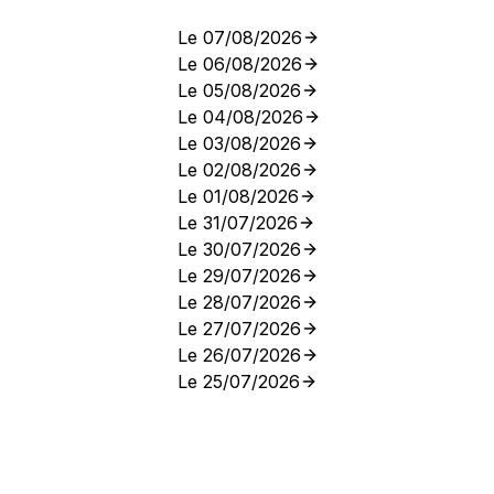
Le 07/08/2026
Le 06/08/2026
Le 05/08/2026
Le 04/08/2026
Le 03/08/2026
Le 02/08/2026
Le 01/08/2026
Le 31/07/2026
Le 30/07/2026
Le 29/07/2026
Le 28/07/2026
Le 27/07/2026
Le 26/07/2026
Le 25/07/2026