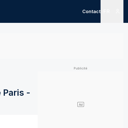
FR
Contact
Menu
Menu des
Paris -