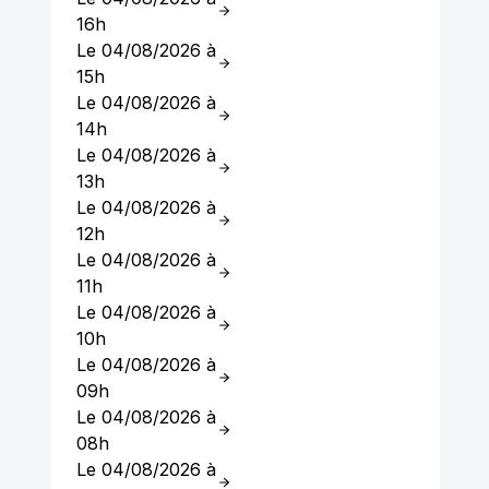
16h
Le 04/08/2026 à
15h
Le 04/08/2026 à
14h
Le 04/08/2026 à
13h
Le 04/08/2026 à
12h
Le 04/08/2026 à
11h
Le 04/08/2026 à
10h
Le 04/08/2026 à
09h
Le 04/08/2026 à
08h
Le 04/08/2026 à