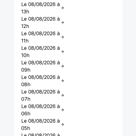
Le 08/08/2026 à
13h
Le 08/08/2026 à
12h
Le 08/08/2026 à
11h
Le 08/08/2026 à
10h
Le 08/08/2026 à
09h
Le 08/08/2026 à
08h
Le 08/08/2026 à
07h
Le 08/08/2026 à
06h
Le 08/08/2026 à
05h
Le 08/08/2026 à