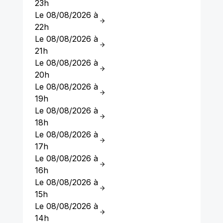
23h
Le 08/08/2026 à
22h
Le 08/08/2026 à
21h
Le 08/08/2026 à
20h
Le 08/08/2026 à
19h
Le 08/08/2026 à
18h
Le 08/08/2026 à
17h
Le 08/08/2026 à
16h
Le 08/08/2026 à
15h
Le 08/08/2026 à
14h