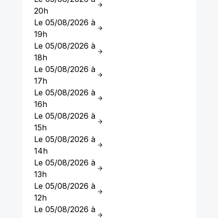
20h
Le 05/08/2026 à
19h
Le 05/08/2026 à
18h
Le 05/08/2026 à
17h
Le 05/08/2026 à
16h
Le 05/08/2026 à
15h
Le 05/08/2026 à
14h
Le 05/08/2026 à
13h
Le 05/08/2026 à
12h
Le 05/08/2026 à