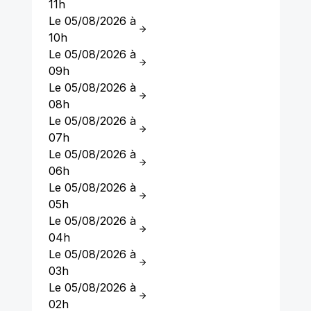
11h
Le 05/08/2026 à
10h
Le 05/08/2026 à
09h
Le 05/08/2026 à
08h
Le 05/08/2026 à
07h
Le 05/08/2026 à
06h
Le 05/08/2026 à
05h
Le 05/08/2026 à
04h
Le 05/08/2026 à
03h
Le 05/08/2026 à
02h