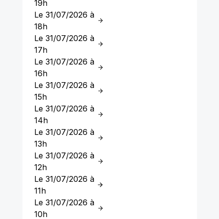
19h
Le 31/07/2026 à
18h
Le 31/07/2026 à
17h
Le 31/07/2026 à
16h
Le 31/07/2026 à
15h
Le 31/07/2026 à
14h
Le 31/07/2026 à
13h
Le 31/07/2026 à
12h
Le 31/07/2026 à
11h
Le 31/07/2026 à
10h