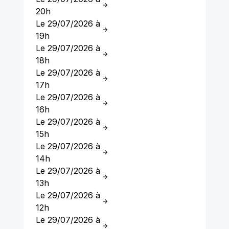
20h
Le 29/07/2026 à
19h
Le 29/07/2026 à
18h
Le 29/07/2026 à
17h
Le 29/07/2026 à
16h
Le 29/07/2026 à
15h
Le 29/07/2026 à
14h
Le 29/07/2026 à
13h
Le 29/07/2026 à
12h
Le 29/07/2026 à