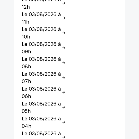
12h
Le 03/08/2026 à
11h
Le 03/08/2026 à
10h
Le 03/08/2026 à
09h
Le 03/08/2026 à
08h
Le 03/08/2026 à
07h
Le 03/08/2026 à
06h
Le 03/08/2026 à
05h
Le 03/08/2026 à
04h
Le 03/08/2026 à