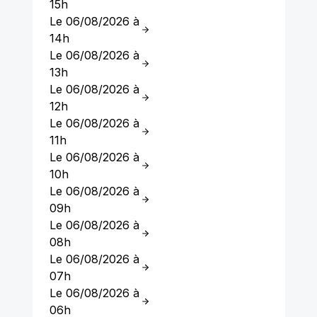
15h
Le 06/08/2026 à
14h
Le 06/08/2026 à
13h
Le 06/08/2026 à
12h
Le 06/08/2026 à
11h
Le 06/08/2026 à
10h
Le 06/08/2026 à
09h
Le 06/08/2026 à
08h
Le 06/08/2026 à
07h
Le 06/08/2026 à
06h