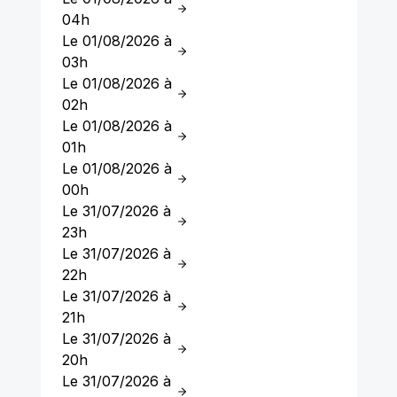
04h
Le 01/08/2026 à
03h
Le 01/08/2026 à
02h
Le 01/08/2026 à
01h
Le 01/08/2026 à
00h
Le 31/07/2026 à
23h
Le 31/07/2026 à
22h
Le 31/07/2026 à
21h
Le 31/07/2026 à
20h
Le 31/07/2026 à