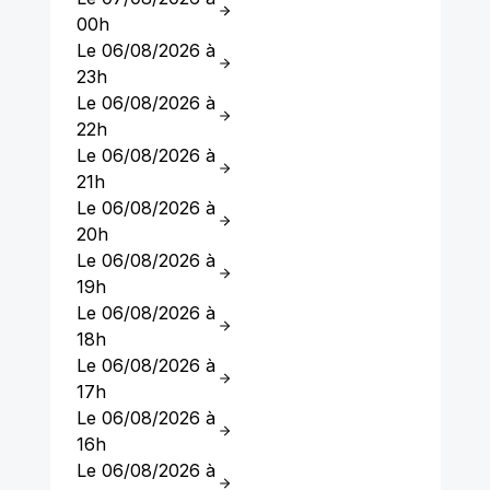
00h
Le 06/08/2026 à
23h
Le 06/08/2026 à
22h
Le 06/08/2026 à
21h
Le 06/08/2026 à
20h
Le 06/08/2026 à
19h
Le 06/08/2026 à
18h
Le 06/08/2026 à
17h
Le 06/08/2026 à
16h
Le 06/08/2026 à