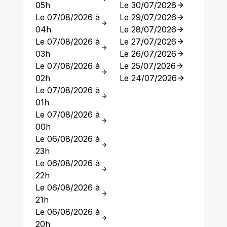
05h
Le 30/07/2026
Le 07/08/2026 à
Le 29/07/2026
04h
Le 28/07/2026
Le 07/08/2026 à
Le 27/07/2026
03h
Le 26/07/2026
Le 07/08/2026 à
Le 25/07/2026
02h
Le 24/07/2026
Le 07/08/2026 à
01h
Le 07/08/2026 à
00h
Le 06/08/2026 à
23h
Le 06/08/2026 à
22h
Le 06/08/2026 à
21h
Le 06/08/2026 à
20h