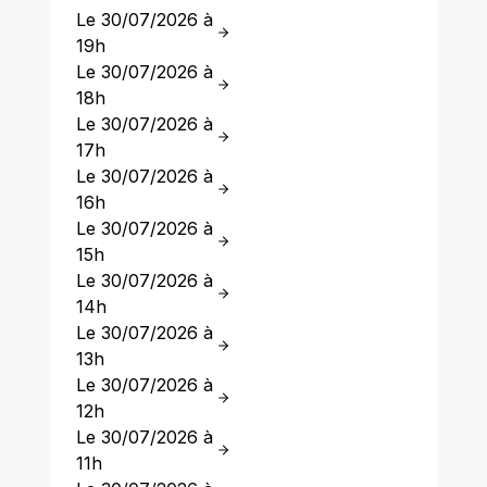
Le 30/07/2026 à
19h
Le 30/07/2026 à
18h
Le 30/07/2026 à
17h
Le 30/07/2026 à
16h
Le 30/07/2026 à
15h
Le 30/07/2026 à
14h
Le 30/07/2026 à
13h
Le 30/07/2026 à
12h
Le 30/07/2026 à
11h