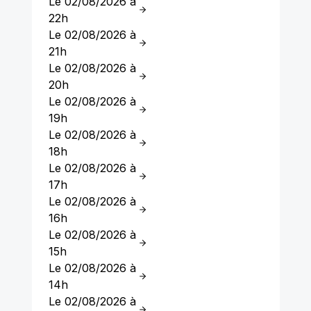
Le 02/08/2026 à
22h
Le 02/08/2026 à
21h
Le 02/08/2026 à
20h
Le 02/08/2026 à
19h
Le 02/08/2026 à
18h
Le 02/08/2026 à
17h
Le 02/08/2026 à
16h
Le 02/08/2026 à
15h
Le 02/08/2026 à
14h
Le 02/08/2026 à