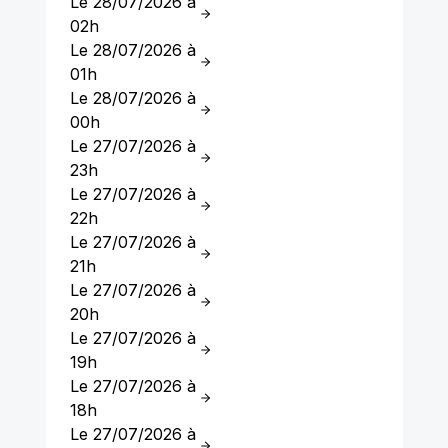
Le 28/07/2026 à
02h
Le 28/07/2026 à
01h
Le 28/07/2026 à
00h
Le 27/07/2026 à
23h
Le 27/07/2026 à
22h
Le 27/07/2026 à
21h
Le 27/07/2026 à
20h
Le 27/07/2026 à
19h
Le 27/07/2026 à
18h
Le 27/07/2026 à