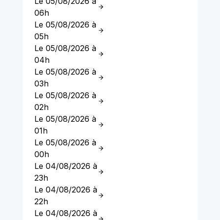
Le 05/08/2026 à
06h
Le 05/08/2026 à
05h
Le 05/08/2026 à
04h
Le 05/08/2026 à
03h
Le 05/08/2026 à
02h
Le 05/08/2026 à
01h
Le 05/08/2026 à
00h
Le 04/08/2026 à
23h
Le 04/08/2026 à
22h
Le 04/08/2026 à