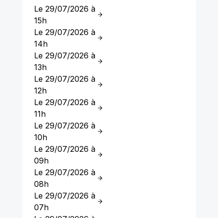
Le 29/07/2026 à
15h
Le 29/07/2026 à
14h
Le 29/07/2026 à
13h
Le 29/07/2026 à
12h
Le 29/07/2026 à
11h
Le 29/07/2026 à
10h
Le 29/07/2026 à
09h
Le 29/07/2026 à
08h
Le 29/07/2026 à
07h