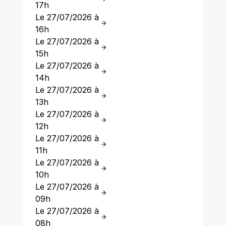
17h
Le 27/07/2026 à
16h
Le 27/07/2026 à
15h
Le 27/07/2026 à
14h
Le 27/07/2026 à
13h
Le 27/07/2026 à
12h
Le 27/07/2026 à
11h
Le 27/07/2026 à
10h
Le 27/07/2026 à
09h
Le 27/07/2026 à
08h