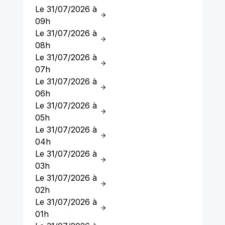
Le 31/07/2026 à
09h
Le 31/07/2026 à
08h
Le 31/07/2026 à
07h
Le 31/07/2026 à
06h
Le 31/07/2026 à
05h
Le 31/07/2026 à
04h
Le 31/07/2026 à
03h
Le 31/07/2026 à
02h
Le 31/07/2026 à
01h