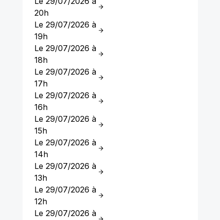
Le 29/07/2026 à
20h
Le 29/07/2026 à
19h
Le 29/07/2026 à
18h
Le 29/07/2026 à
17h
Le 29/07/2026 à
16h
Le 29/07/2026 à
15h
Le 29/07/2026 à
14h
Le 29/07/2026 à
13h
Le 29/07/2026 à
12h
Le 29/07/2026 à