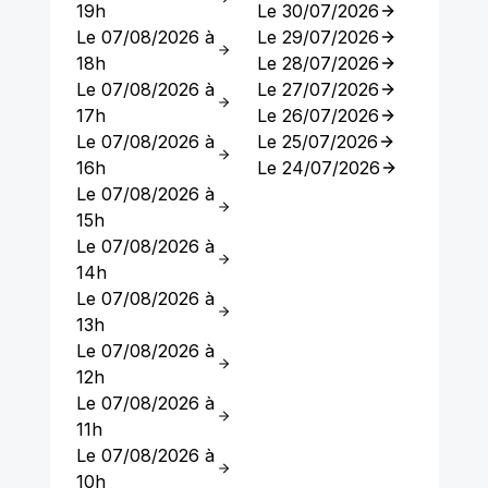
19h
Le 30/07/2026
Le 07/08/2026 à
Le 29/07/2026
18h
Le 28/07/2026
Le 07/08/2026 à
Le 27/07/2026
17h
Le 26/07/2026
Le 07/08/2026 à
Le 25/07/2026
16h
Le 24/07/2026
Le 07/08/2026 à
15h
Le 07/08/2026 à
14h
Le 07/08/2026 à
13h
Le 07/08/2026 à
12h
Le 07/08/2026 à
11h
Le 07/08/2026 à
10h