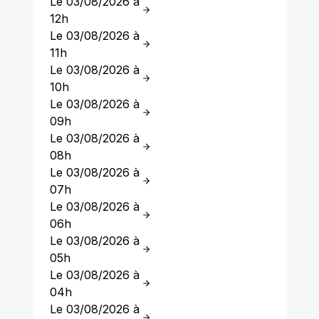
Le 03/08/2026 à
12h
Le 03/08/2026 à
11h
Le 03/08/2026 à
10h
Le 03/08/2026 à
09h
Le 03/08/2026 à
08h
Le 03/08/2026 à
07h
Le 03/08/2026 à
06h
Le 03/08/2026 à
05h
Le 03/08/2026 à
04h
Le 03/08/2026 à