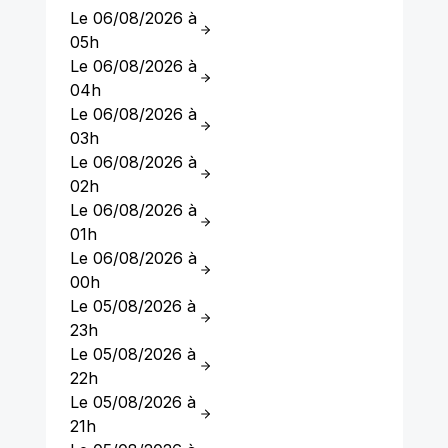
Le 06/08/2026 à
05h
Le 06/08/2026 à
04h
Le 06/08/2026 à
03h
Le 06/08/2026 à
02h
Le 06/08/2026 à
01h
Le 06/08/2026 à
00h
Le 05/08/2026 à
23h
Le 05/08/2026 à
22h
Le 05/08/2026 à
21h