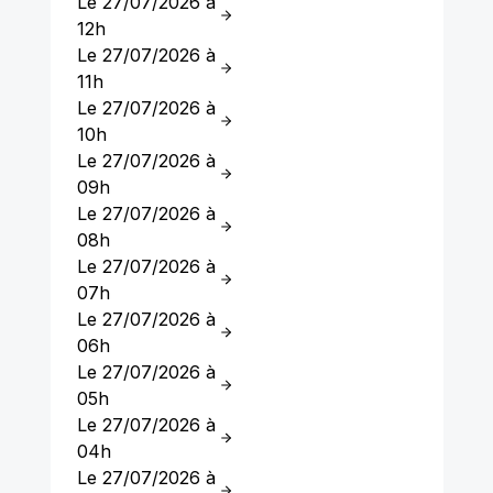
Le 27/07/2026 à
12h
Le 27/07/2026 à
11h
Le 27/07/2026 à
10h
Le 27/07/2026 à
09h
Le 27/07/2026 à
08h
Le 27/07/2026 à
07h
Le 27/07/2026 à
06h
Le 27/07/2026 à
05h
Le 27/07/2026 à
04h
Le 27/07/2026 à