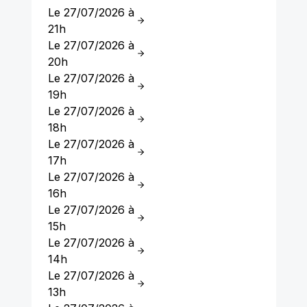
Le 27/07/2026 à
21h
Le 27/07/2026 à
20h
Le 27/07/2026 à
19h
Le 27/07/2026 à
18h
Le 27/07/2026 à
17h
Le 27/07/2026 à
16h
Le 27/07/2026 à
15h
Le 27/07/2026 à
14h
Le 27/07/2026 à
13h