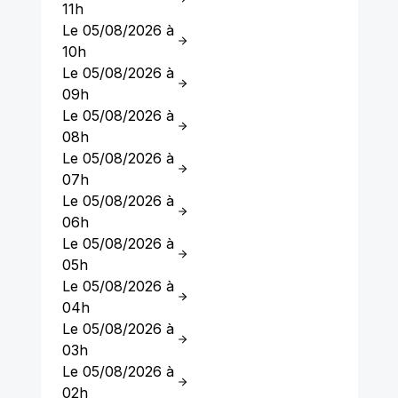
11h
Le 05/08/2026 à
10h
Le 05/08/2026 à
09h
Le 05/08/2026 à
08h
Le 05/08/2026 à
07h
Le 05/08/2026 à
06h
Le 05/08/2026 à
05h
Le 05/08/2026 à
04h
Le 05/08/2026 à
03h
Le 05/08/2026 à
02h