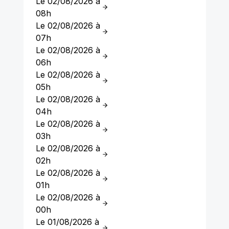
Le 02/08/2026 à
08h
Le 02/08/2026 à
07h
Le 02/08/2026 à
06h
Le 02/08/2026 à
05h
Le 02/08/2026 à
04h
Le 02/08/2026 à
03h
Le 02/08/2026 à
02h
Le 02/08/2026 à
01h
Le 02/08/2026 à
00h
Le 01/08/2026 à