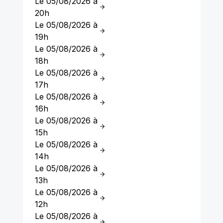
Le 05/08/2026 à
20h
Le 05/08/2026 à
19h
Le 05/08/2026 à
18h
Le 05/08/2026 à
17h
Le 05/08/2026 à
16h
Le 05/08/2026 à
15h
Le 05/08/2026 à
14h
Le 05/08/2026 à
13h
Le 05/08/2026 à
12h
Le 05/08/2026 à