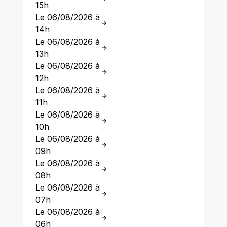
15h
Le 06/08/2026 à
14h
Le 06/08/2026 à
13h
Le 06/08/2026 à
12h
Le 06/08/2026 à
11h
Le 06/08/2026 à
10h
Le 06/08/2026 à
09h
Le 06/08/2026 à
08h
Le 06/08/2026 à
07h
Le 06/08/2026 à
06h