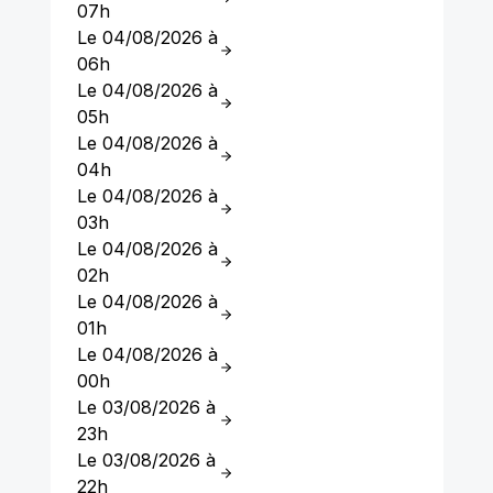
07h
Le 04/08/2026 à
06h
Le 04/08/2026 à
05h
Le 04/08/2026 à
04h
Le 04/08/2026 à
03h
Le 04/08/2026 à
02h
Le 04/08/2026 à
01h
Le 04/08/2026 à
00h
Le 03/08/2026 à
23h
Le 03/08/2026 à
22h