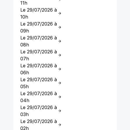
11h
Le 29/07/2026 à
10h
Le 29/07/2026 à
09h
Le 29/07/2026 à
08h
Le 29/07/2026 à
07h
Le 29/07/2026 à
06h
Le 29/07/2026 à
05h
Le 29/07/2026 à
04h
Le 29/07/2026 à
03h
Le 29/07/2026 à
02h