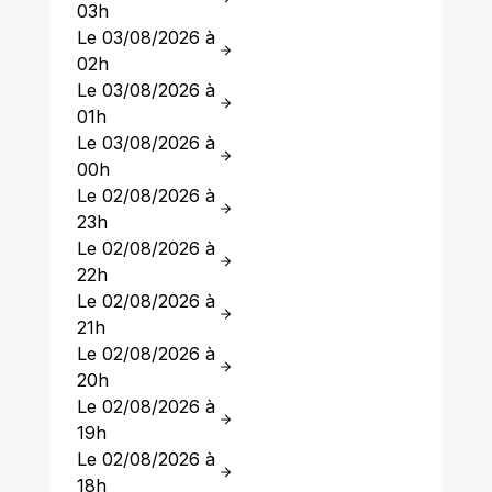
03h
Le 03/08/2026 à
02h
Le 03/08/2026 à
01h
Le 03/08/2026 à
00h
Le 02/08/2026 à
23h
Le 02/08/2026 à
22h
Le 02/08/2026 à
21h
Le 02/08/2026 à
20h
Le 02/08/2026 à
19h
Le 02/08/2026 à
18h