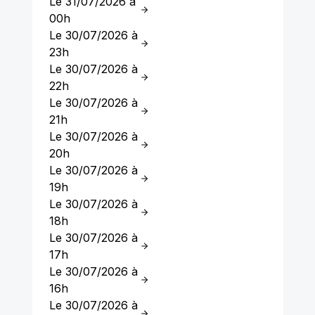
Le 31/07/2026 à
00h
Le 30/07/2026 à
23h
Le 30/07/2026 à
22h
Le 30/07/2026 à
21h
Le 30/07/2026 à
20h
Le 30/07/2026 à
19h
Le 30/07/2026 à
18h
Le 30/07/2026 à
17h
Le 30/07/2026 à
16h
Le 30/07/2026 à