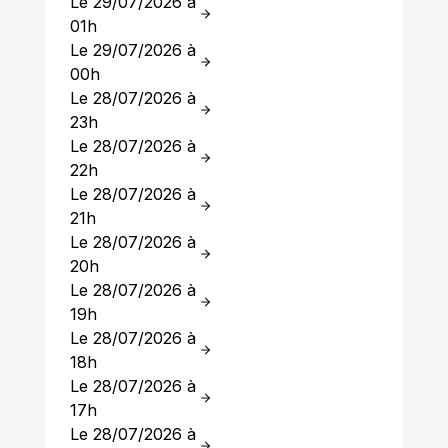
Le 29/07/2026 à
01h
Le 29/07/2026 à
00h
Le 28/07/2026 à
23h
Le 28/07/2026 à
22h
Le 28/07/2026 à
21h
Le 28/07/2026 à
20h
Le 28/07/2026 à
19h
Le 28/07/2026 à
18h
Le 28/07/2026 à
17h
Le 28/07/2026 à