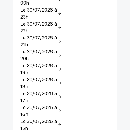
00h
Le 30/07/2026 à
23h
Le 30/07/2026 à
22h
Le 30/07/2026 à
21h
Le 30/07/2026 à
20h
Le 30/07/2026 à
19h
Le 30/07/2026 à
18h
Le 30/07/2026 à
17h
Le 30/07/2026 à
16h
Le 30/07/2026 à
15h