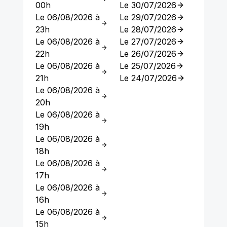
00h
Le 30/07/2026
Le 06/08/2026 à
Le 29/07/2026
23h
Le 28/07/2026
Le 06/08/2026 à
Le 27/07/2026
22h
Le 26/07/2026
Le 06/08/2026 à
Le 25/07/2026
21h
Le 24/07/2026
Le 06/08/2026 à
20h
Le 06/08/2026 à
19h
Le 06/08/2026 à
18h
Le 06/08/2026 à
17h
Le 06/08/2026 à
16h
Le 06/08/2026 à
15h