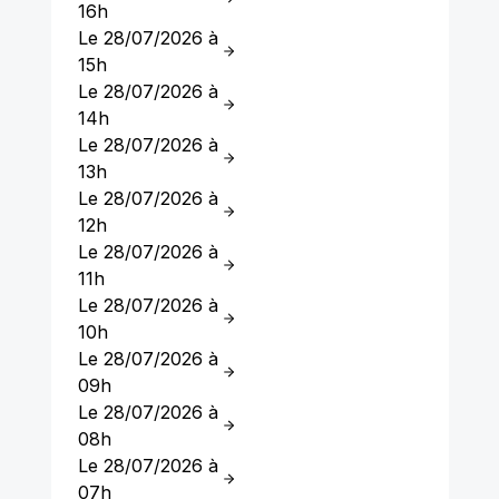
16h
Le 28/07/2026 à
15h
Le 28/07/2026 à
14h
Le 28/07/2026 à
13h
Le 28/07/2026 à
12h
Le 28/07/2026 à
11h
Le 28/07/2026 à
10h
Le 28/07/2026 à
09h
Le 28/07/2026 à
08h
Le 28/07/2026 à
07h