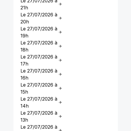
Le 27/07/2026 à
21h
Le 27/07/2026 à
20h
Le 27/07/2026 à
19h
Le 27/07/2026 à
18h
Le 27/07/2026 à
17h
Le 27/07/2026 à
16h
Le 27/07/2026 à
15h
Le 27/07/2026 à
14h
Le 27/07/2026 à
13h
Le 27/07/2026 à