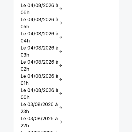
Le 04/08/2026 à
06h
Le 04/08/2026 à
05h
Le 04/08/2026 à
04h
Le 04/08/2026 à
03h
Le 04/08/2026 à
02h
Le 04/08/2026 à
01h
Le 04/08/2026 à
00h
Le 03/08/2026 à
23h
Le 03/08/2026 à
22h