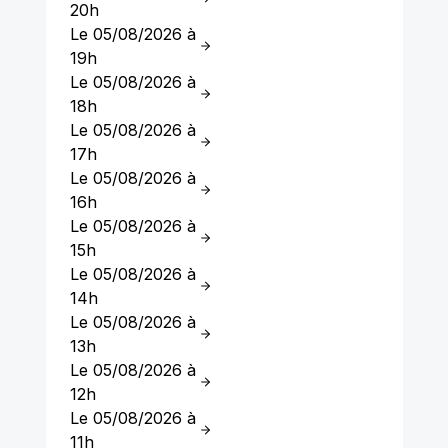
20h
Le 05/08/2026 à
19h
Le 05/08/2026 à
18h
Le 05/08/2026 à
17h
Le 05/08/2026 à
16h
Le 05/08/2026 à
15h
Le 05/08/2026 à
14h
Le 05/08/2026 à
13h
Le 05/08/2026 à
12h
Le 05/08/2026 à
11h