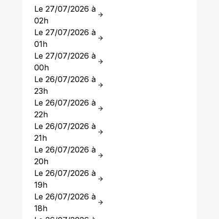
Le 27/07/2026 à
02h
Le 27/07/2026 à
01h
Le 27/07/2026 à
00h
Le 26/07/2026 à
23h
Le 26/07/2026 à
22h
Le 26/07/2026 à
21h
Le 26/07/2026 à
20h
Le 26/07/2026 à
19h
Le 26/07/2026 à
18h