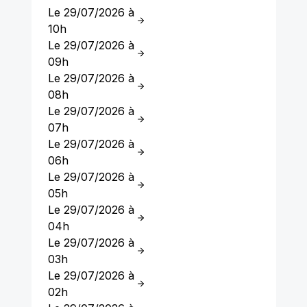
Le 29/07/2026 à
10h
Le 29/07/2026 à
09h
Le 29/07/2026 à
08h
Le 29/07/2026 à
07h
Le 29/07/2026 à
06h
Le 29/07/2026 à
05h
Le 29/07/2026 à
04h
Le 29/07/2026 à
03h
Le 29/07/2026 à
02h