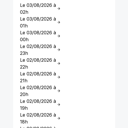
Le 03/08/2026 à
02h
Le 03/08/2026 à
01h
Le 03/08/2026 à
00h
Le 02/08/2026 à
23h
Le 02/08/2026 à
22h
Le 02/08/2026 à
21h
Le 02/08/2026 à
20h
Le 02/08/2026 à
19h
Le 02/08/2026 à
18h