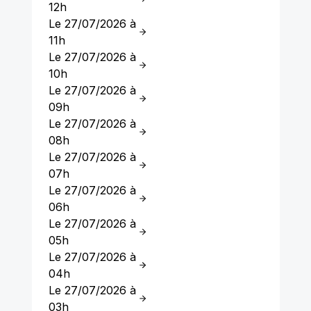
12h
Le 27/07/2026 à
11h
Le 27/07/2026 à
10h
Le 27/07/2026 à
09h
Le 27/07/2026 à
08h
Le 27/07/2026 à
07h
Le 27/07/2026 à
06h
Le 27/07/2026 à
05h
Le 27/07/2026 à
04h
Le 27/07/2026 à
03h