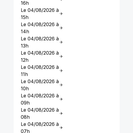
16h
Le 04/08/2026 à
15h
Le 04/08/2026 à
14h
Le 04/08/2026 à
13h
Le 04/08/2026 à
12h
Le 04/08/2026 à
11h
Le 04/08/2026 à
10h
Le 04/08/2026 à
09h
Le 04/08/2026 à
08h
Le 04/08/2026 à
07h