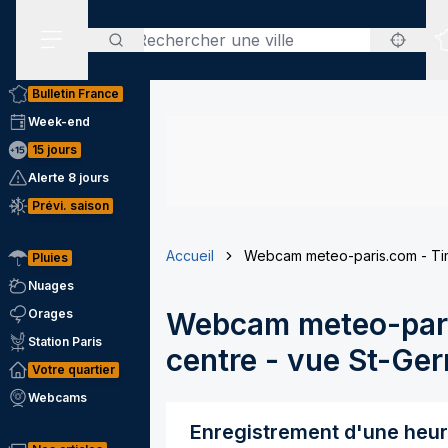
Rechercher
Menu secondaire
Bulletin France
Week-end
15 jours
Alerte 8 jours
Prévi. saison
Accueil
Webcam meteo-paris.com - Tim
Pluies
Nuages
Orages
Webcam meteo-pari
Station Paris
centre - vue St-Ge
Votre quartier
Webcams
Enregistrement d'une heu