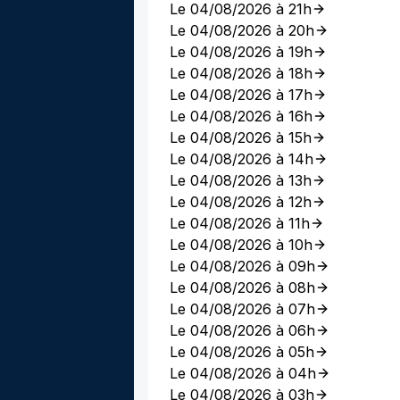
Le 04/08/2026 à 21h
Le 04/08/2026 à 20h
Le 04/08/2026 à 19h
Le 04/08/2026 à 18h
Le 04/08/2026 à 17h
Le 04/08/2026 à 16h
Le 04/08/2026 à 15h
Le 04/08/2026 à 14h
Le 04/08/2026 à 13h
Le 04/08/2026 à 12h
Le 04/08/2026 à 11h
Le 04/08/2026 à 10h
Le 04/08/2026 à 09h
Le 04/08/2026 à 08h
Le 04/08/2026 à 07h
Le 04/08/2026 à 06h
Le 04/08/2026 à 05h
Le 04/08/2026 à 04h
Le 04/08/2026 à 03h