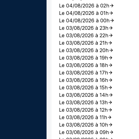
Le 04/08/2026 à 02h
Le 04/08/2026 à 01h
Le 04/08/2026 à 00h
Le 03/08/2026 à 23h
Le 03/08/2026 à 22h
Le 03/08/2026 à 21h
Le 03/08/2026 à 20h
Le 03/08/2026 à 19h
Le 03/08/2026 à 18h
Le 03/08/2026 à 17h
Le 03/08/2026 à 16h
Le 03/08/2026 à 15h
Le 03/08/2026 à 14h
Le 03/08/2026 à 13h
Le 03/08/2026 à 12h
Le 03/08/2026 à 11h
Le 03/08/2026 à 10h
Le 03/08/2026 à 09h