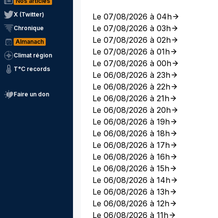
Nos articles
X (Twitter)
Le 07/08/2026 à 04h
Le 07/08/2026 à 03h
Chronique
Le 07/08/2026 à 02h
Almanach
Le 07/08/2026 à 01h
Climat région
Le 07/08/2026 à 00h
T°C records
Le 06/08/2026 à 23h
Le 06/08/2026 à 22h
Faire un don
Le 06/08/2026 à 21h
Le 06/08/2026 à 20h
Le 06/08/2026 à 19h
Le 06/08/2026 à 18h
Le 06/08/2026 à 17h
Le 06/08/2026 à 16h
Le 06/08/2026 à 15h
Le 06/08/2026 à 14h
Le 06/08/2026 à 13h
Le 06/08/2026 à 12h
Le 06/08/2026 à 11h