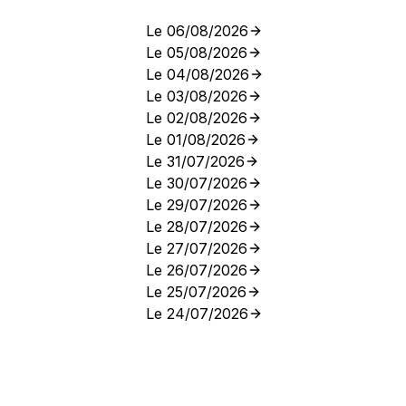
Le 06/08/2026
Le 05/08/2026
Le 04/08/2026
Le 03/08/2026
Le 02/08/2026
Le 01/08/2026
Le 31/07/2026
Le 30/07/2026
Le 29/07/2026
Le 28/07/2026
Le 27/07/2026
Le 26/07/2026
Le 25/07/2026
Le 24/07/2026