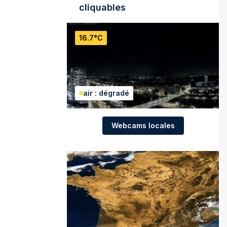
cliquables
16.7°C
air : dégradé
Webcams locales