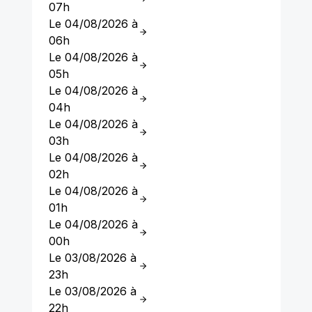
07h
Le 04/08/2026 à
06h
Le 04/08/2026 à
05h
Le 04/08/2026 à
04h
Le 04/08/2026 à
03h
Le 04/08/2026 à
02h
Le 04/08/2026 à
01h
Le 04/08/2026 à
00h
Le 03/08/2026 à
23h
Le 03/08/2026 à
22h