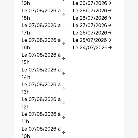
19h
Le 30/07/2026
Le 07/08/2026 à
Le 29/07/2026
18h
Le 28/07/2026
Le 07/08/2026 à
Le 27/07/2026
17h
Le 26/07/2026
Le 07/08/2026 à
Le 25/07/2026
16h
Le 24/07/2026
Le 07/08/2026 à
15h
Le 07/08/2026 à
14h
Le 07/08/2026 à
13h
Le 07/08/2026 à
12h
Le 07/08/2026 à
11h
Le 07/08/2026 à
10h