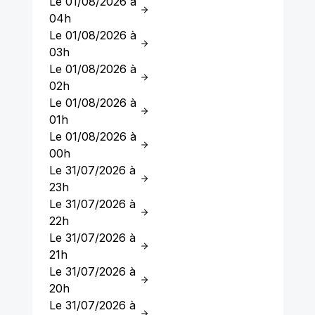
Le 01/08/2026 à
04h
Le 01/08/2026 à
03h
Le 01/08/2026 à
02h
Le 01/08/2026 à
01h
Le 01/08/2026 à
00h
Le 31/07/2026 à
23h
Le 31/07/2026 à
22h
Le 31/07/2026 à
21h
Le 31/07/2026 à
20h
Le 31/07/2026 à