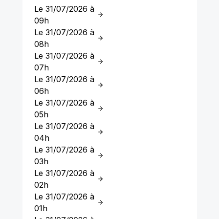
Le 31/07/2026 à
09h
Le 31/07/2026 à
08h
Le 31/07/2026 à
07h
Le 31/07/2026 à
06h
Le 31/07/2026 à
05h
Le 31/07/2026 à
04h
Le 31/07/2026 à
03h
Le 31/07/2026 à
02h
Le 31/07/2026 à
01h