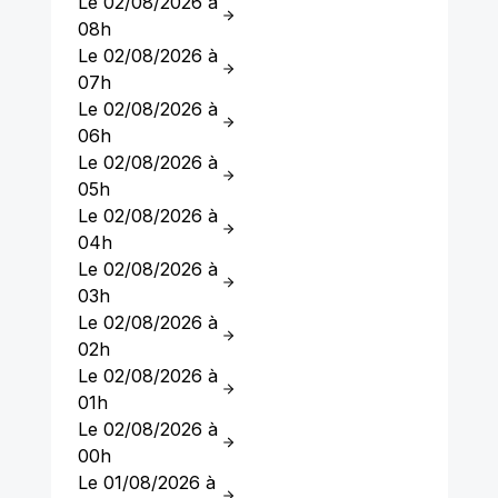
Le 02/08/2026 à
08h
Le 02/08/2026 à
07h
Le 02/08/2026 à
06h
Le 02/08/2026 à
05h
Le 02/08/2026 à
04h
Le 02/08/2026 à
03h
Le 02/08/2026 à
02h
Le 02/08/2026 à
01h
Le 02/08/2026 à
00h
Le 01/08/2026 à