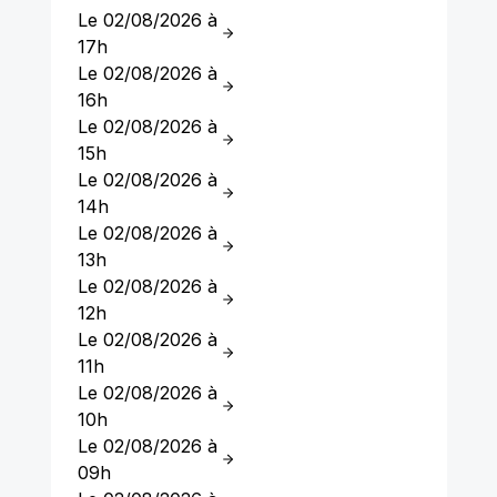
Le 02/08/2026 à
17h
Le 02/08/2026 à
16h
Le 02/08/2026 à
15h
Le 02/08/2026 à
14h
Le 02/08/2026 à
13h
Le 02/08/2026 à
12h
Le 02/08/2026 à
11h
Le 02/08/2026 à
10h
Le 02/08/2026 à
09h