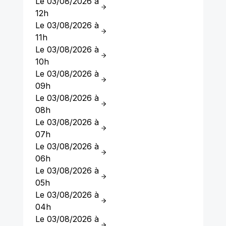
Le 03/08/2026 à
12h
Le 03/08/2026 à
11h
Le 03/08/2026 à
10h
Le 03/08/2026 à
09h
Le 03/08/2026 à
08h
Le 03/08/2026 à
07h
Le 03/08/2026 à
06h
Le 03/08/2026 à
05h
Le 03/08/2026 à
04h
Le 03/08/2026 à