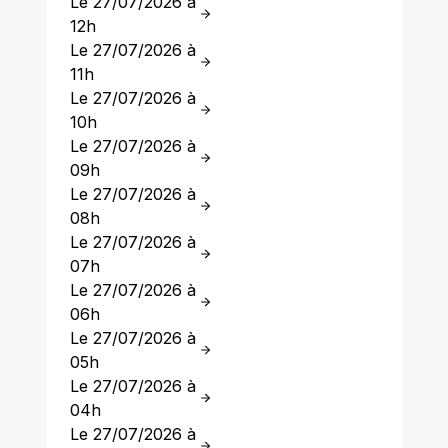
Le 27/07/2026 à
12h
Le 27/07/2026 à
11h
Le 27/07/2026 à
10h
Le 27/07/2026 à
09h
Le 27/07/2026 à
08h
Le 27/07/2026 à
07h
Le 27/07/2026 à
06h
Le 27/07/2026 à
05h
Le 27/07/2026 à
04h
Le 27/07/2026 à