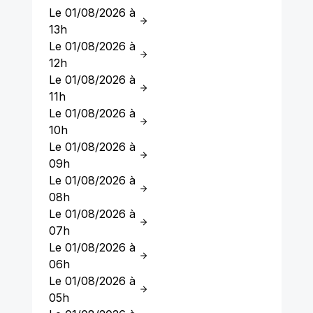
Le 01/08/2026 à
13h
Le 01/08/2026 à
12h
Le 01/08/2026 à
11h
Le 01/08/2026 à
10h
Le 01/08/2026 à
09h
Le 01/08/2026 à
08h
Le 01/08/2026 à
07h
Le 01/08/2026 à
06h
Le 01/08/2026 à
05h