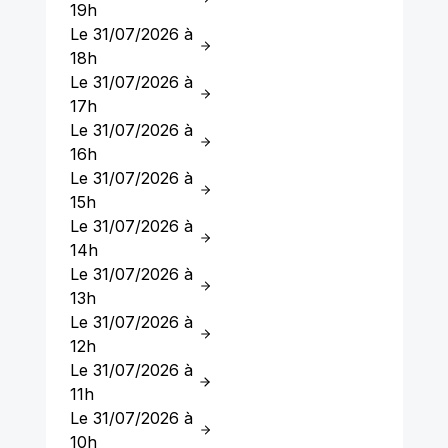
19h
Le 31/07/2026 à
18h
Le 31/07/2026 à
17h
Le 31/07/2026 à
16h
Le 31/07/2026 à
15h
Le 31/07/2026 à
14h
Le 31/07/2026 à
13h
Le 31/07/2026 à
12h
Le 31/07/2026 à
11h
Le 31/07/2026 à
10h