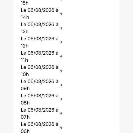
15h
Le 06/08/2026 à
14h
Le 06/08/2026 à
13h
Le 06/08/2026 à
12h
Le 06/08/2026 à
11h
Le 06/08/2026 à
10h
Le 06/08/2026 à
09h
Le 06/08/2026 à
08h
Le 06/08/2026 à
07h
Le 06/08/2026 à
06h