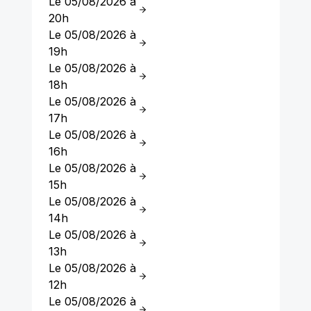
Le 05/08/2026 à
20h
Le 05/08/2026 à
19h
Le 05/08/2026 à
18h
Le 05/08/2026 à
17h
Le 05/08/2026 à
16h
Le 05/08/2026 à
15h
Le 05/08/2026 à
14h
Le 05/08/2026 à
13h
Le 05/08/2026 à
12h
Le 05/08/2026 à