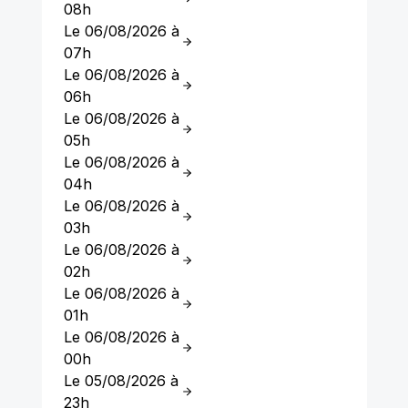
08h
Le 06/08/2026 à
07h
Le 06/08/2026 à
06h
Le 06/08/2026 à
05h
Le 06/08/2026 à
04h
Le 06/08/2026 à
03h
Le 06/08/2026 à
02h
Le 06/08/2026 à
01h
Le 06/08/2026 à
00h
Le 05/08/2026 à
23h