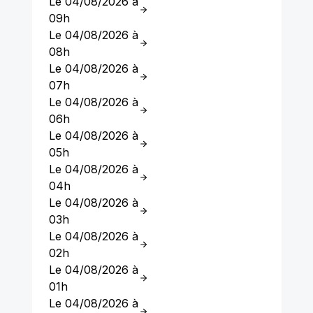
Le 04/08/2026 à
09h
Le 04/08/2026 à
08h
Le 04/08/2026 à
07h
Le 04/08/2026 à
06h
Le 04/08/2026 à
05h
Le 04/08/2026 à
04h
Le 04/08/2026 à
03h
Le 04/08/2026 à
02h
Le 04/08/2026 à
01h
Le 04/08/2026 à