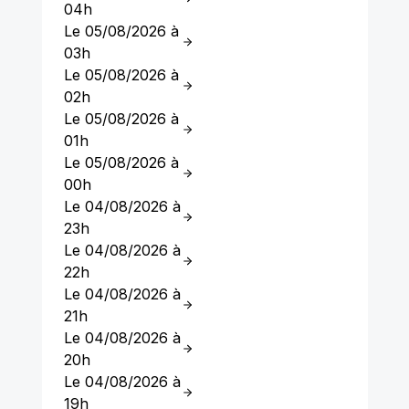
04h
Le 05/08/2026 à
03h
Le 05/08/2026 à
02h
Le 05/08/2026 à
01h
Le 05/08/2026 à
00h
Le 04/08/2026 à
23h
Le 04/08/2026 à
22h
Le 04/08/2026 à
21h
Le 04/08/2026 à
20h
Le 04/08/2026 à
19h