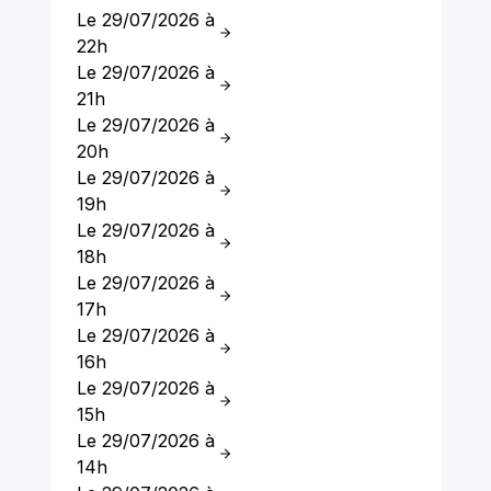
Le 29/07/2026 à
22h
Le 29/07/2026 à
21h
Le 29/07/2026 à
20h
Le 29/07/2026 à
19h
Le 29/07/2026 à
18h
Le 29/07/2026 à
17h
Le 29/07/2026 à
16h
Le 29/07/2026 à
15h
Le 29/07/2026 à
14h