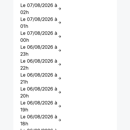
Le 07/08/2026 à
02h
Le 07/08/2026 à
01h
Le 07/08/2026 à
00h
Le 06/08/2026 à
23h
Le 06/08/2026 à
22h
Le 06/08/2026 à
21h
Le 06/08/2026 à
20h
Le 06/08/2026 à
19h
Le 06/08/2026 à
18h