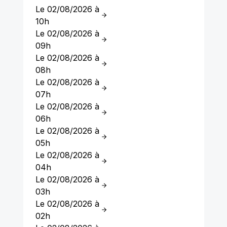
Le 02/08/2026 à
10h
Le 02/08/2026 à
09h
Le 02/08/2026 à
08h
Le 02/08/2026 à
07h
Le 02/08/2026 à
06h
Le 02/08/2026 à
05h
Le 02/08/2026 à
04h
Le 02/08/2026 à
03h
Le 02/08/2026 à
02h