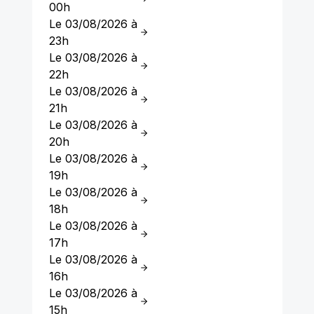
00h
Le 03/08/2026 à
23h
Le 03/08/2026 à
22h
Le 03/08/2026 à
21h
Le 03/08/2026 à
20h
Le 03/08/2026 à
19h
Le 03/08/2026 à
18h
Le 03/08/2026 à
17h
Le 03/08/2026 à
16h
Le 03/08/2026 à
15h