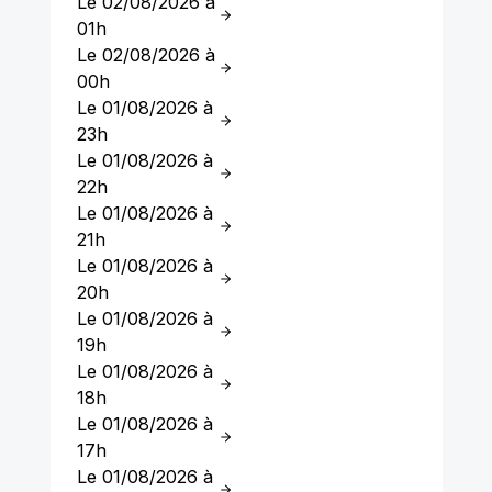
Le 02/08/2026 à
01h
Le 02/08/2026 à
00h
Le 01/08/2026 à
23h
Le 01/08/2026 à
22h
Le 01/08/2026 à
21h
Le 01/08/2026 à
20h
Le 01/08/2026 à
19h
Le 01/08/2026 à
18h
Le 01/08/2026 à
17h
Le 01/08/2026 à