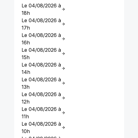
Le 04/08/2026 à
18h
Le 04/08/2026 à
17h
Le 04/08/2026 à
16h
Le 04/08/2026 à
15h
Le 04/08/2026 à
14h
Le 04/08/2026 à
13h
Le 04/08/2026 à
12h
Le 04/08/2026 à
11h
Le 04/08/2026 à
10h