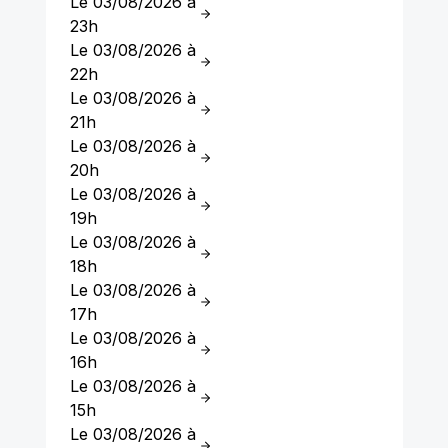
Le 03/08/2026 à
23h
Le 03/08/2026 à
22h
Le 03/08/2026 à
21h
Le 03/08/2026 à
20h
Le 03/08/2026 à
19h
Le 03/08/2026 à
18h
Le 03/08/2026 à
17h
Le 03/08/2026 à
16h
Le 03/08/2026 à
15h
Le 03/08/2026 à