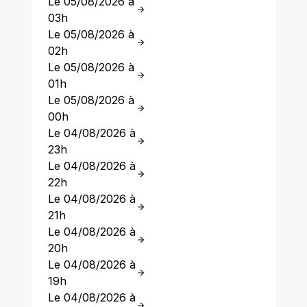
Le 05/08/2026 à
03h
Le 05/08/2026 à
02h
Le 05/08/2026 à
01h
Le 05/08/2026 à
00h
Le 04/08/2026 à
23h
Le 04/08/2026 à
22h
Le 04/08/2026 à
21h
Le 04/08/2026 à
20h
Le 04/08/2026 à
19h
Le 04/08/2026 à