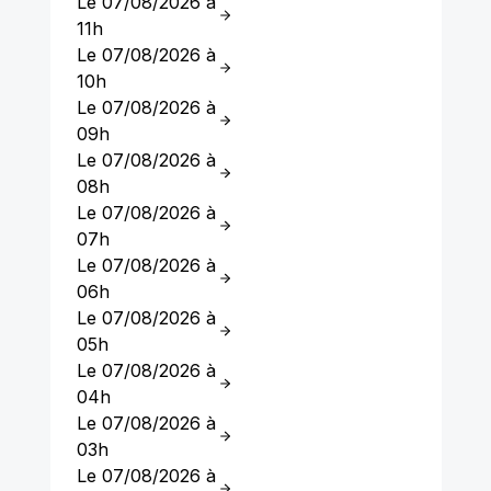
Le 07/08/2026 à
11h
Le 07/08/2026 à
10h
Le 07/08/2026 à
09h
Le 07/08/2026 à
08h
Le 07/08/2026 à
07h
Le 07/08/2026 à
06h
Le 07/08/2026 à
05h
Le 07/08/2026 à
04h
Le 07/08/2026 à
03h
Le 07/08/2026 à