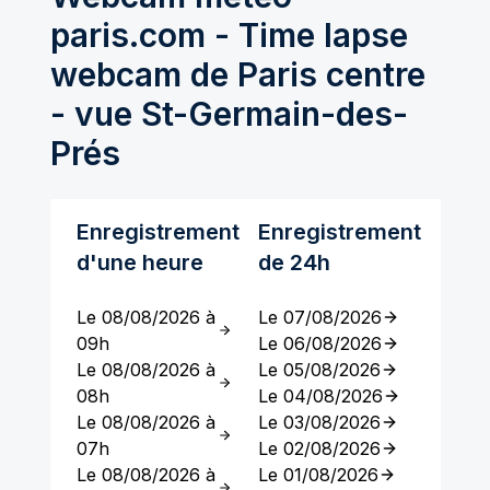
paris.com - Time lapse
webcam de Paris centre
- vue St-Germain-des-
Prés
Enregistrement
Enregistrement
d'une heure
de 24h
Le 08/08/2026 à
Le 07/08/2026
09h
Le 06/08/2026
Le 08/08/2026 à
Le 05/08/2026
08h
Le 04/08/2026
Le 08/08/2026 à
Le 03/08/2026
07h
Le 02/08/2026
Le 08/08/2026 à
Le 01/08/2026