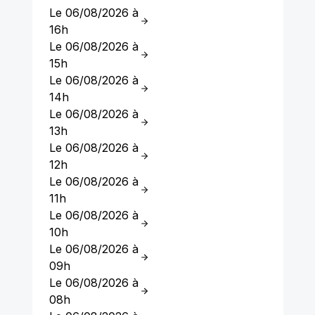
Le 06/08/2026 à
16h
Le 06/08/2026 à
15h
Le 06/08/2026 à
14h
Le 06/08/2026 à
13h
Le 06/08/2026 à
12h
Le 06/08/2026 à
11h
Le 06/08/2026 à
10h
Le 06/08/2026 à
09h
Le 06/08/2026 à
08h