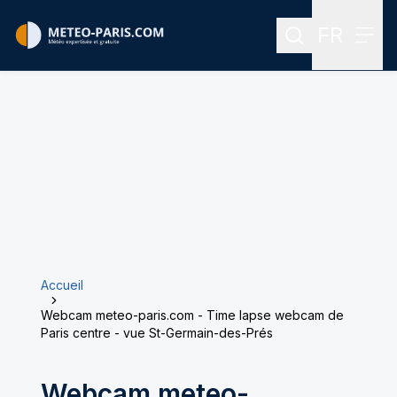
FR
Rechercher
Menu
Menu des
Accueil
Webcam meteo-paris.com - Time lapse webcam de
Paris centre - vue St-Germain-des-Prés
Webcam meteo-