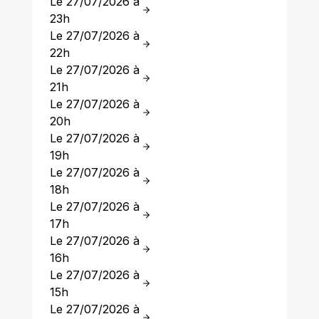
Le 27/07/2026 à
23h
Le 27/07/2026 à
22h
Le 27/07/2026 à
21h
Le 27/07/2026 à
20h
Le 27/07/2026 à
19h
Le 27/07/2026 à
18h
Le 27/07/2026 à
17h
Le 27/07/2026 à
16h
Le 27/07/2026 à
15h
Le 27/07/2026 à