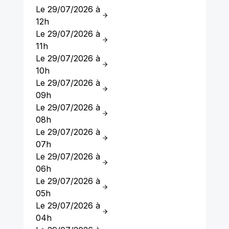
Le 29/07/2026 à
12h
Le 29/07/2026 à
11h
Le 29/07/2026 à
10h
Le 29/07/2026 à
09h
Le 29/07/2026 à
08h
Le 29/07/2026 à
07h
Le 29/07/2026 à
06h
Le 29/07/2026 à
05h
Le 29/07/2026 à
04h