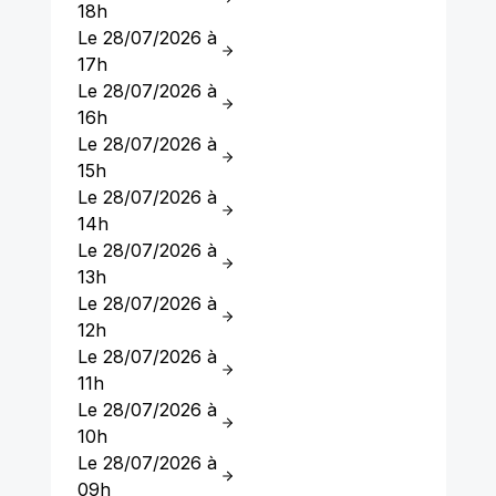
18h
Le 28/07/2026 à
17h
Le 28/07/2026 à
16h
Le 28/07/2026 à
15h
Le 28/07/2026 à
14h
Le 28/07/2026 à
13h
Le 28/07/2026 à
12h
Le 28/07/2026 à
11h
Le 28/07/2026 à
10h
Le 28/07/2026 à
09h