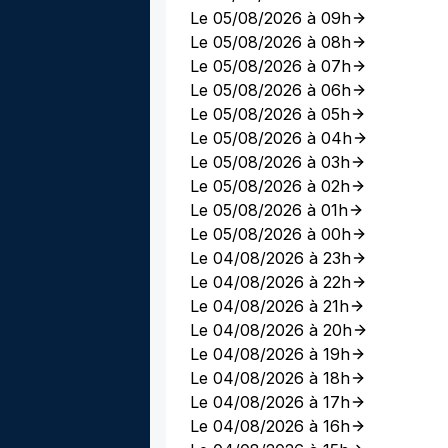
Le 05/08/2026 à 09h
Le 05/08/2026 à 08h
Le 05/08/2026 à 07h
Le 05/08/2026 à 06h
Le 05/08/2026 à 05h
Le 05/08/2026 à 04h
Le 05/08/2026 à 03h
Le 05/08/2026 à 02h
Le 05/08/2026 à 01h
Le 05/08/2026 à 00h
Le 04/08/2026 à 23h
Le 04/08/2026 à 22h
Le 04/08/2026 à 21h
Le 04/08/2026 à 20h
Le 04/08/2026 à 19h
Le 04/08/2026 à 18h
Le 04/08/2026 à 17h
Le 04/08/2026 à 16h