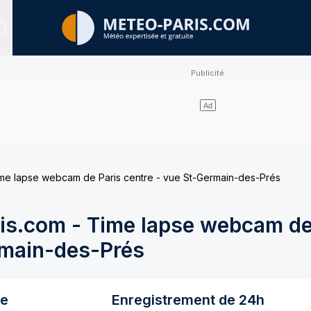
Sites expertisés
e lapse webcam de Paris centre - vue St-Germain-des-Prés
s.com - Time lapse webcam de
rmain-des-Prés
re
Enregistrement de 24h