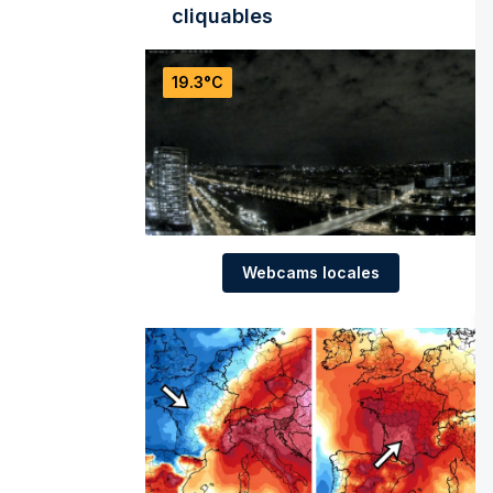
cliquables
19.3°C
Webcams locales