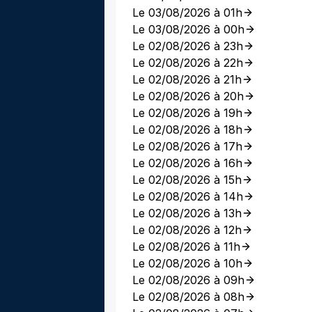
Le 03/08/2026 à 01h
Le 03/08/2026 à 00h
Le 02/08/2026 à 23h
Le 02/08/2026 à 22h
Le 02/08/2026 à 21h
Le 02/08/2026 à 20h
Le 02/08/2026 à 19h
Le 02/08/2026 à 18h
Le 02/08/2026 à 17h
Le 02/08/2026 à 16h
Le 02/08/2026 à 15h
Le 02/08/2026 à 14h
Le 02/08/2026 à 13h
Le 02/08/2026 à 12h
Le 02/08/2026 à 11h
Le 02/08/2026 à 10h
Le 02/08/2026 à 09h
Le 02/08/2026 à 08h