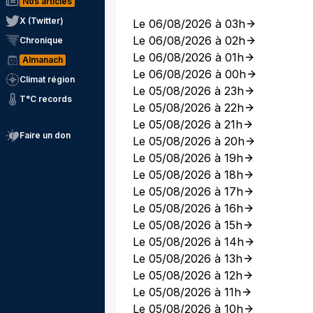
Nos articles
X (Twitter)
Le 06/08/2026 à 03h
Le 06/08/2026 à 02h
Chronique
Le 06/08/2026 à 01h
Almanach
Le 06/08/2026 à 00h
Climat région
Le 05/08/2026 à 23h
T°C records
Le 05/08/2026 à 22h
Le 05/08/2026 à 21h
Faire un don
Le 05/08/2026 à 20h
Le 05/08/2026 à 19h
Le 05/08/2026 à 18h
Le 05/08/2026 à 17h
Le 05/08/2026 à 16h
Le 05/08/2026 à 15h
Le 05/08/2026 à 14h
Le 05/08/2026 à 13h
Le 05/08/2026 à 12h
Le 05/08/2026 à 11h
Le 05/08/2026 à 10h