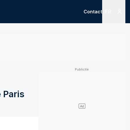
FR
Contact
Menu
Menu des
 Paris