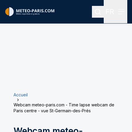
FR
Rechercher
Menu
Menu des
Accueil
Webcam meteo-paris.com - Time lapse webcam de
Paris centre - vue St-Germain-des-Prés
Webcam meteo-