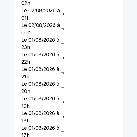
02h
Le 02/08/2026 à
01h
Le 02/08/2026 à
00h
Le 01/08/2026 à
23h
Le 01/08/2026 à
22h
Le 01/08/2026 à
21h
Le 01/08/2026 à
20h
Le 01/08/2026 à
19h
Le 01/08/2026 à
18h
Le 01/08/2026 à
17h