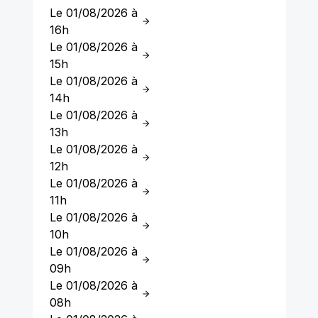
Le 01/08/2026 à
16h
Le 01/08/2026 à
15h
Le 01/08/2026 à
14h
Le 01/08/2026 à
13h
Le 01/08/2026 à
12h
Le 01/08/2026 à
11h
Le 01/08/2026 à
10h
Le 01/08/2026 à
09h
Le 01/08/2026 à
08h