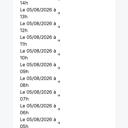
14h
Le 05/08/2026 à
13h
Le 05/08/2026 à
12h
Le 05/08/2026 à
11h
Le 05/08/2026 à
10h
Le 05/08/2026 à
09h
Le 05/08/2026 à
08h
Le 05/08/2026 à
07h
Le 05/08/2026 à
06h
Le 05/08/2026 à
05h