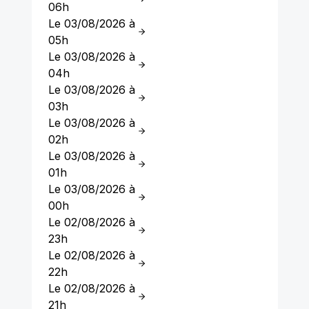
06h
Le 03/08/2026 à
05h
Le 03/08/2026 à
04h
Le 03/08/2026 à
03h
Le 03/08/2026 à
02h
Le 03/08/2026 à
01h
Le 03/08/2026 à
00h
Le 02/08/2026 à
23h
Le 02/08/2026 à
22h
Le 02/08/2026 à
21h