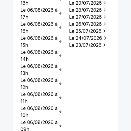
18h
Le 29/07/2026
Le 06/08/2026 à
Le 28/07/2026
17h
Le 27/07/2026
Le 06/08/2026 à
Le 26/07/2026
16h
Le 25/07/2026
Le 06/08/2026 à
Le 24/07/2026
15h
Le 23/07/2026
Le 06/08/2026 à
14h
Le 06/08/2026 à
13h
Le 06/08/2026 à
12h
Le 06/08/2026 à
11h
Le 06/08/2026 à
10h
Le 06/08/2026 à
09h