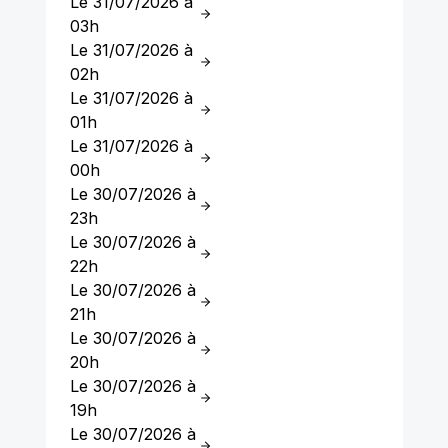
Le 31/07/2026 à
03h
Le 31/07/2026 à
02h
Le 31/07/2026 à
01h
Le 31/07/2026 à
00h
Le 30/07/2026 à
23h
Le 30/07/2026 à
22h
Le 30/07/2026 à
21h
Le 30/07/2026 à
20h
Le 30/07/2026 à
19h
Le 30/07/2026 à