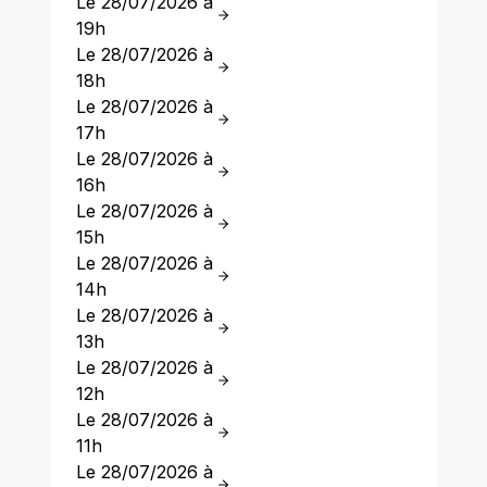
Le 28/07/2026 à
19h
Le 28/07/2026 à
18h
Le 28/07/2026 à
17h
Le 28/07/2026 à
16h
Le 28/07/2026 à
15h
Le 28/07/2026 à
14h
Le 28/07/2026 à
13h
Le 28/07/2026 à
12h
Le 28/07/2026 à
11h
Le 28/07/2026 à