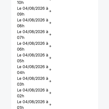
10h
Le 04/08/2026 à
09h
Le 04/08/2026 à
08h
Le 04/08/2026 à
07h
Le 04/08/2026 à
06h
Le 04/08/2026 à
05h
Le 04/08/2026 à
04h
Le 04/08/2026 à
03h
Le 04/08/2026 à
02h
Le 04/08/2026 à
01h