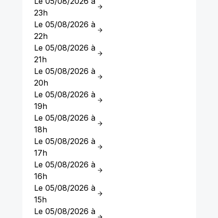
Le 05/08/2026 à
23h
Le 05/08/2026 à
22h
Le 05/08/2026 à
21h
Le 05/08/2026 à
20h
Le 05/08/2026 à
19h
Le 05/08/2026 à
18h
Le 05/08/2026 à
17h
Le 05/08/2026 à
16h
Le 05/08/2026 à
15h
Le 05/08/2026 à