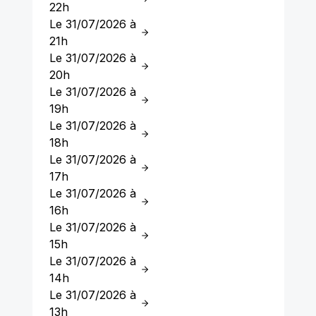
22h
Le 31/07/2026 à
21h
Le 31/07/2026 à
20h
Le 31/07/2026 à
19h
Le 31/07/2026 à
18h
Le 31/07/2026 à
17h
Le 31/07/2026 à
16h
Le 31/07/2026 à
15h
Le 31/07/2026 à
14h
Le 31/07/2026 à
13h