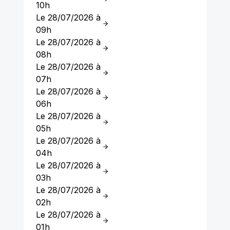
10h
Le 28/07/2026 à
09h
Le 28/07/2026 à
08h
Le 28/07/2026 à
07h
Le 28/07/2026 à
06h
Le 28/07/2026 à
05h
Le 28/07/2026 à
04h
Le 28/07/2026 à
03h
Le 28/07/2026 à
02h
Le 28/07/2026 à
01h