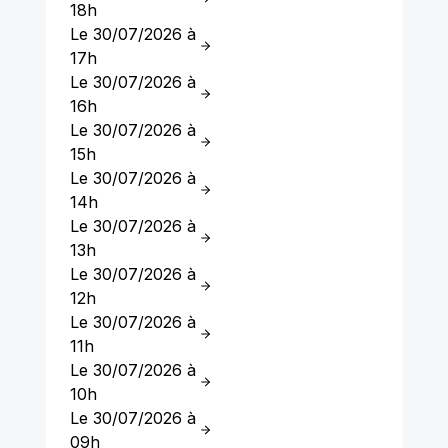
18h
Le 30/07/2026 à
17h
Le 30/07/2026 à
16h
Le 30/07/2026 à
15h
Le 30/07/2026 à
14h
Le 30/07/2026 à
13h
Le 30/07/2026 à
12h
Le 30/07/2026 à
11h
Le 30/07/2026 à
10h
Le 30/07/2026 à
09h