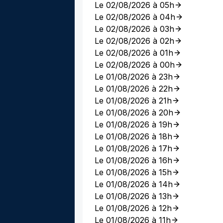
Le 02/08/2026 à 05h
Le 02/08/2026 à 04h
Le 02/08/2026 à 03h
Le 02/08/2026 à 02h
Le 02/08/2026 à 01h
Le 02/08/2026 à 00h
Le 01/08/2026 à 23h
Le 01/08/2026 à 22h
Le 01/08/2026 à 21h
Le 01/08/2026 à 20h
Le 01/08/2026 à 19h
Le 01/08/2026 à 18h
Le 01/08/2026 à 17h
Le 01/08/2026 à 16h
Le 01/08/2026 à 15h
Le 01/08/2026 à 14h
Le 01/08/2026 à 13h
Le 01/08/2026 à 12h
Le 01/08/2026 à 11h