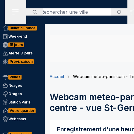
Rechercher
Menu secondaire
Bulletin France
Week-end
15 jours
Alerte 8 jours
Prévi. saison
Accueil
Webcam meteo-paris.com - Tim
Pluies
Nuages
Orages
Webcam meteo-pari
Station Paris
centre - vue St-Ge
Votre quartier
Webcams
Enregistrement d'une heu