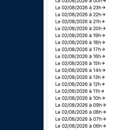
Le 03/08/2026 à 00h
Le 02/08/2026 à 23h
Le 02/08/2026 à 22h
Le 02/08/2026 à 21h
Le 02/08/2026 à 20h
Le 02/08/2026 à 19h
Le 02/08/2026 à 18h
Le 02/08/2026 à 17h
Le 02/08/2026 à 16h
Le 02/08/2026 à 15h
Le 02/08/2026 à 14h
Le 02/08/2026 à 13h
Le 02/08/2026 à 12h
Le 02/08/2026 à 11h
Le 02/08/2026 à 10h
Le 02/08/2026 à 09h
Le 02/08/2026 à 08h
Le 02/08/2026 à 07h
Le 02/08/2026 à 06h