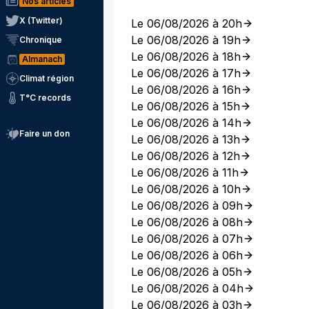
Nos articles
X (Twitter)
Le 06/08/2026 à 20h
Le 06/08/2026 à 19h
Chronique
Le 06/08/2026 à 18h
Almanach
Le 06/08/2026 à 17h
Climat région
Le 06/08/2026 à 16h
T°C records
Le 06/08/2026 à 15h
Le 06/08/2026 à 14h
Faire un don
Le 06/08/2026 à 13h
Le 06/08/2026 à 12h
Le 06/08/2026 à 11h
Le 06/08/2026 à 10h
Le 06/08/2026 à 09h
Le 06/08/2026 à 08h
Le 06/08/2026 à 07h
Le 06/08/2026 à 06h
Le 06/08/2026 à 05h
Le 06/08/2026 à 04h
Le 06/08/2026 à 03h