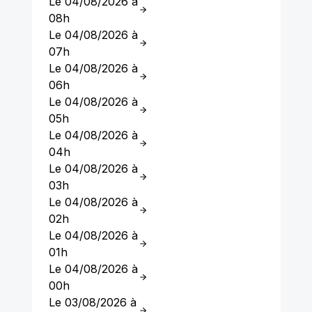
Le 04/08/2026 à
08h
Le 04/08/2026 à
07h
Le 04/08/2026 à
06h
Le 04/08/2026 à
05h
Le 04/08/2026 à
04h
Le 04/08/2026 à
03h
Le 04/08/2026 à
02h
Le 04/08/2026 à
01h
Le 04/08/2026 à
00h
Le 03/08/2026 à