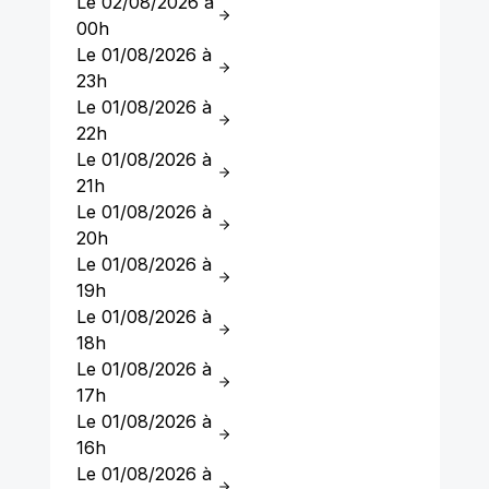
Le 02/08/2026 à
00h
Le 01/08/2026 à
23h
Le 01/08/2026 à
22h
Le 01/08/2026 à
21h
Le 01/08/2026 à
20h
Le 01/08/2026 à
19h
Le 01/08/2026 à
18h
Le 01/08/2026 à
17h
Le 01/08/2026 à
16h
Le 01/08/2026 à