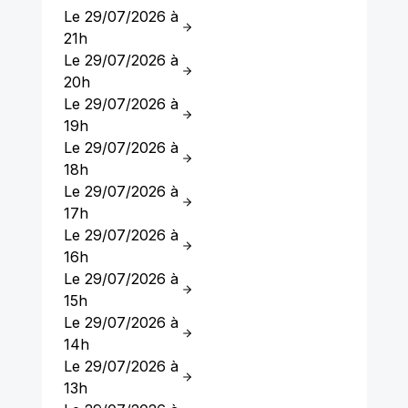
Le 29/07/2026 à
21h
Le 29/07/2026 à
20h
Le 29/07/2026 à
19h
Le 29/07/2026 à
18h
Le 29/07/2026 à
17h
Le 29/07/2026 à
16h
Le 29/07/2026 à
15h
Le 29/07/2026 à
14h
Le 29/07/2026 à
13h