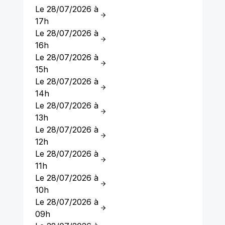
Le 28/07/2026 à
17h
Le 28/07/2026 à
16h
Le 28/07/2026 à
15h
Le 28/07/2026 à
14h
Le 28/07/2026 à
13h
Le 28/07/2026 à
12h
Le 28/07/2026 à
11h
Le 28/07/2026 à
10h
Le 28/07/2026 à
09h