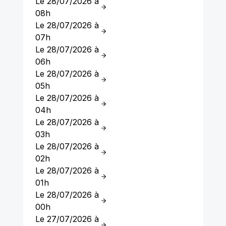
Le 28/07/2026 à
08h
Le 28/07/2026 à
07h
Le 28/07/2026 à
06h
Le 28/07/2026 à
05h
Le 28/07/2026 à
04h
Le 28/07/2026 à
03h
Le 28/07/2026 à
02h
Le 28/07/2026 à
01h
Le 28/07/2026 à
00h
Le 27/07/2026 à