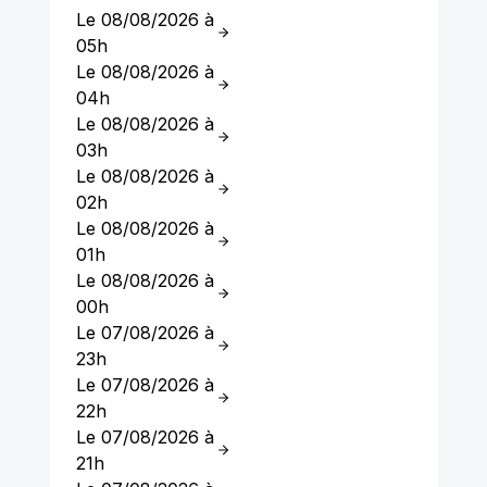
Le 08/08/2026 à
05h
Le 08/08/2026 à
04h
Le 08/08/2026 à
03h
Le 08/08/2026 à
02h
Le 08/08/2026 à
01h
Le 08/08/2026 à
00h
Le 07/08/2026 à
23h
Le 07/08/2026 à
22h
Le 07/08/2026 à
21h