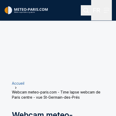
FR
Rechercher
Menu
Menu des
Accueil
Webcam meteo-paris.com - Time lapse webcam de
Paris centre - vue St-Germain-des-Prés
Webcam meteo-