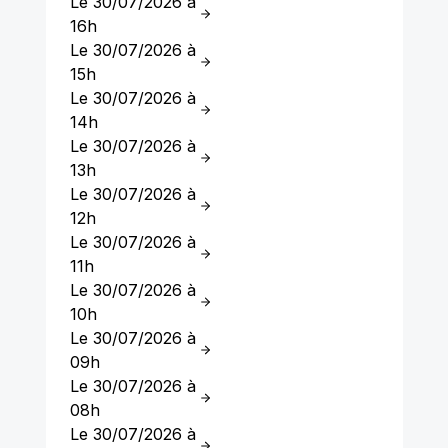
Le 30/07/2026 à
16h
Le 30/07/2026 à
15h
Le 30/07/2026 à
14h
Le 30/07/2026 à
13h
Le 30/07/2026 à
12h
Le 30/07/2026 à
11h
Le 30/07/2026 à
10h
Le 30/07/2026 à
09h
Le 30/07/2026 à
08h
Le 30/07/2026 à