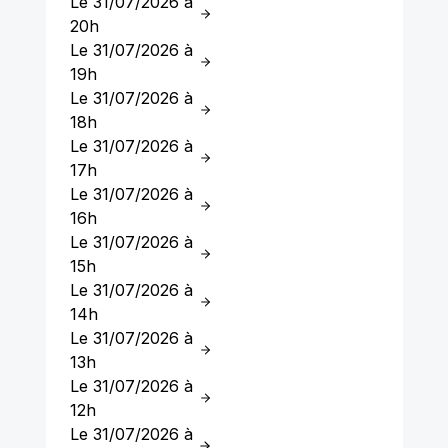
Le 31/07/2026 à
20h
Le 31/07/2026 à
19h
Le 31/07/2026 à
18h
Le 31/07/2026 à
17h
Le 31/07/2026 à
16h
Le 31/07/2026 à
15h
Le 31/07/2026 à
14h
Le 31/07/2026 à
13h
Le 31/07/2026 à
12h
Le 31/07/2026 à