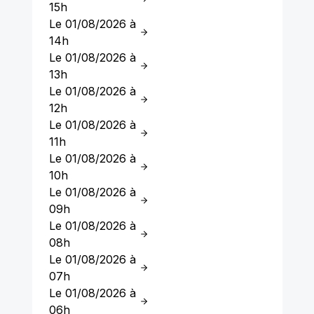
15h
Le 01/08/2026 à
14h
Le 01/08/2026 à
13h
Le 01/08/2026 à
12h
Le 01/08/2026 à
11h
Le 01/08/2026 à
10h
Le 01/08/2026 à
09h
Le 01/08/2026 à
08h
Le 01/08/2026 à
07h
Le 01/08/2026 à
06h