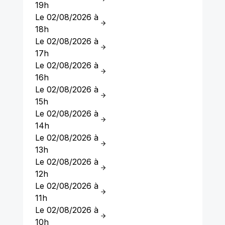
19h
Le 02/08/2026 à
18h
Le 02/08/2026 à
17h
Le 02/08/2026 à
16h
Le 02/08/2026 à
15h
Le 02/08/2026 à
14h
Le 02/08/2026 à
13h
Le 02/08/2026 à
12h
Le 02/08/2026 à
11h
Le 02/08/2026 à
10h