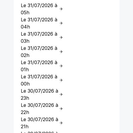
Le 31/07/2026 à
05h
Le 31/07/2026 à
04h
Le 31/07/2026 à
03h
Le 31/07/2026 à
02h
Le 31/07/2026 à
01h
Le 31/07/2026 à
00h
Le 30/07/2026 à
23h
Le 30/07/2026 à
22h
Le 30/07/2026 à
21h