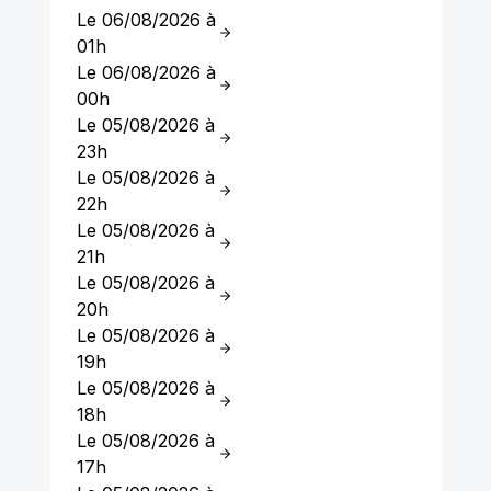
Le 06/08/2026 à
01h
Le 06/08/2026 à
00h
Le 05/08/2026 à
23h
Le 05/08/2026 à
22h
Le 05/08/2026 à
21h
Le 05/08/2026 à
20h
Le 05/08/2026 à
19h
Le 05/08/2026 à
18h
Le 05/08/2026 à
17h