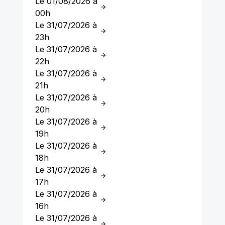
Le 01/08/2026 à
00h
Le 31/07/2026 à
23h
Le 31/07/2026 à
22h
Le 31/07/2026 à
21h
Le 31/07/2026 à
20h
Le 31/07/2026 à
19h
Le 31/07/2026 à
18h
Le 31/07/2026 à
17h
Le 31/07/2026 à
16h
Le 31/07/2026 à