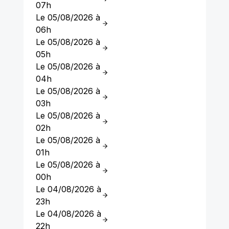
07h
Le 05/08/2026 à
06h
Le 05/08/2026 à
05h
Le 05/08/2026 à
04h
Le 05/08/2026 à
03h
Le 05/08/2026 à
02h
Le 05/08/2026 à
01h
Le 05/08/2026 à
00h
Le 04/08/2026 à
23h
Le 04/08/2026 à
22h