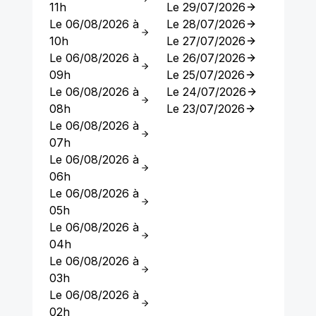
11h
Le 29/07/2026
Le 06/08/2026 à
Le 28/07/2026
10h
Le 27/07/2026
Le 06/08/2026 à
Le 26/07/2026
09h
Le 25/07/2026
Le 06/08/2026 à
Le 24/07/2026
08h
Le 23/07/2026
Le 06/08/2026 à
07h
Le 06/08/2026 à
06h
Le 06/08/2026 à
05h
Le 06/08/2026 à
04h
Le 06/08/2026 à
03h
Le 06/08/2026 à
02h