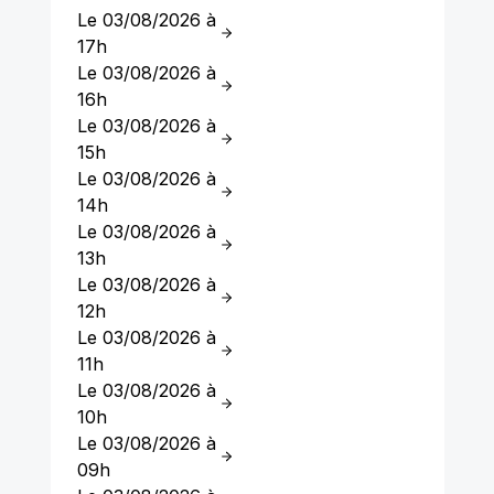
Le 03/08/2026 à
17h
Le 03/08/2026 à
16h
Le 03/08/2026 à
15h
Le 03/08/2026 à
14h
Le 03/08/2026 à
13h
Le 03/08/2026 à
12h
Le 03/08/2026 à
11h
Le 03/08/2026 à
10h
Le 03/08/2026 à
09h