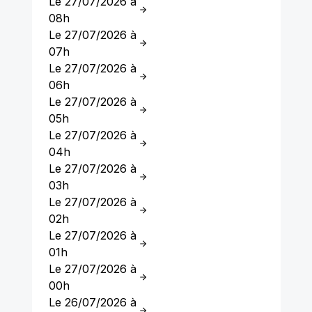
Le 27/07/2026 à
08h
Le 27/07/2026 à
07h
Le 27/07/2026 à
06h
Le 27/07/2026 à
05h
Le 27/07/2026 à
04h
Le 27/07/2026 à
03h
Le 27/07/2026 à
02h
Le 27/07/2026 à
01h
Le 27/07/2026 à
00h
Le 26/07/2026 à