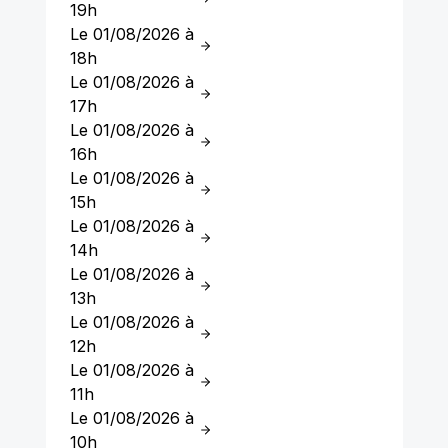
19h
Le 01/08/2026 à
18h
Le 01/08/2026 à
17h
Le 01/08/2026 à
16h
Le 01/08/2026 à
15h
Le 01/08/2026 à
14h
Le 01/08/2026 à
13h
Le 01/08/2026 à
12h
Le 01/08/2026 à
11h
Le 01/08/2026 à
10h