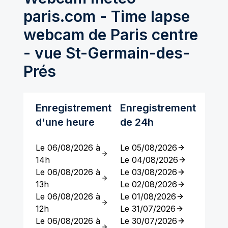
paris.com - Time lapse
webcam de Paris centre
- vue St-Germain-des-
Prés
Enregistrement
Enregistrement
d'une heure
de 24h
Le 06/08/2026 à
Le 05/08/2026
14h
Le 04/08/2026
Le 06/08/2026 à
Le 03/08/2026
13h
Le 02/08/2026
Le 06/08/2026 à
Le 01/08/2026
12h
Le 31/07/2026
Le 06/08/2026 à
Le 30/07/2026