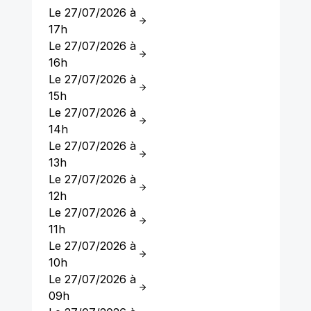
Le 27/07/2026 à
17h
Le 27/07/2026 à
16h
Le 27/07/2026 à
15h
Le 27/07/2026 à
14h
Le 27/07/2026 à
13h
Le 27/07/2026 à
12h
Le 27/07/2026 à
11h
Le 27/07/2026 à
10h
Le 27/07/2026 à
09h