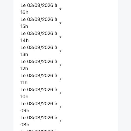
Le 03/08/2026 à
16h
Le 03/08/2026 à
15h
Le 03/08/2026 à
14h
Le 03/08/2026 à
13h
Le 03/08/2026 à
12h
Le 03/08/2026 à
11h
Le 03/08/2026 à
10h
Le 03/08/2026 à
09h
Le 03/08/2026 à
08h