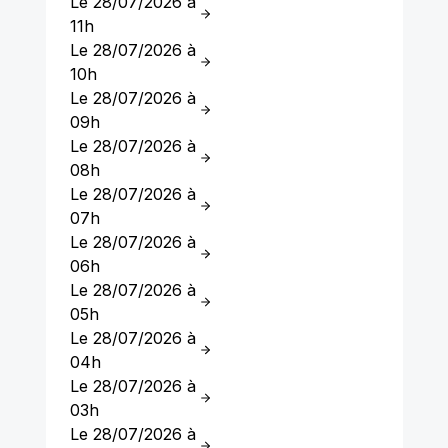
Le 28/07/2026 à
11h
Le 28/07/2026 à
10h
Le 28/07/2026 à
09h
Le 28/07/2026 à
08h
Le 28/07/2026 à
07h
Le 28/07/2026 à
06h
Le 28/07/2026 à
05h
Le 28/07/2026 à
04h
Le 28/07/2026 à
03h
Le 28/07/2026 à