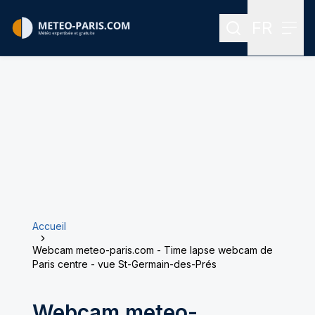
FR
Rechercher
Menu
Menu des
Accueil
Webcam meteo-paris.com - Time lapse webcam de
Paris centre - vue St-Germain-des-Prés
Webcam meteo-