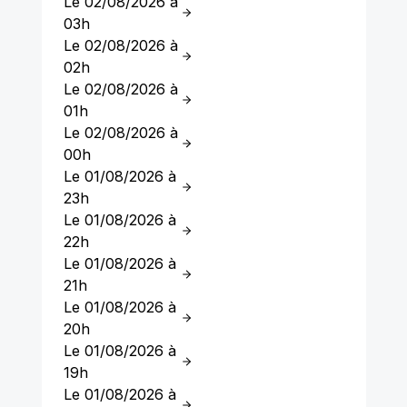
Le 02/08/2026 à
03h
Le 02/08/2026 à
02h
Le 02/08/2026 à
01h
Le 02/08/2026 à
00h
Le 01/08/2026 à
23h
Le 01/08/2026 à
22h
Le 01/08/2026 à
21h
Le 01/08/2026 à
20h
Le 01/08/2026 à
19h
Le 01/08/2026 à