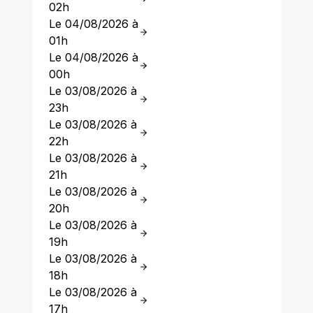
02h
Le 04/08/2026 à
01h
Le 04/08/2026 à
00h
Le 03/08/2026 à
23h
Le 03/08/2026 à
22h
Le 03/08/2026 à
21h
Le 03/08/2026 à
20h
Le 03/08/2026 à
19h
Le 03/08/2026 à
18h
Le 03/08/2026 à
17h