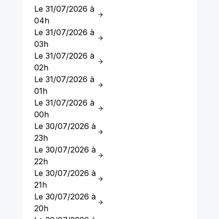
Le 31/07/2026 à
04h
Le 31/07/2026 à
03h
Le 31/07/2026 à
02h
Le 31/07/2026 à
01h
Le 31/07/2026 à
00h
Le 30/07/2026 à
23h
Le 30/07/2026 à
22h
Le 30/07/2026 à
21h
Le 30/07/2026 à
20h