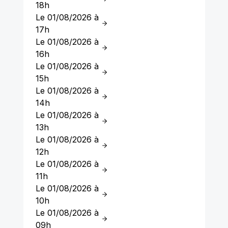
18h
Le 01/08/2026 à
17h
Le 01/08/2026 à
16h
Le 01/08/2026 à
15h
Le 01/08/2026 à
14h
Le 01/08/2026 à
13h
Le 01/08/2026 à
12h
Le 01/08/2026 à
11h
Le 01/08/2026 à
10h
Le 01/08/2026 à
09h