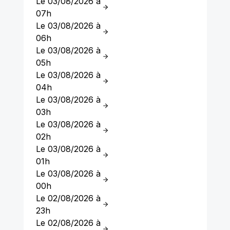
Le 03/08/2026 à
07h
Le 03/08/2026 à
06h
Le 03/08/2026 à
05h
Le 03/08/2026 à
04h
Le 03/08/2026 à
03h
Le 03/08/2026 à
02h
Le 03/08/2026 à
01h
Le 03/08/2026 à
00h
Le 02/08/2026 à
23h
Le 02/08/2026 à