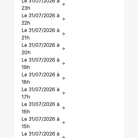
Le 31/07/2026 à
23h
Le 31/07/2026 à
22h
Le 31/07/2026 à
21h
Le 31/07/2026 à
20h
Le 31/07/2026 à
19h
Le 31/07/2026 à
18h
Le 31/07/2026 à
17h
Le 31/07/2026 à
16h
Le 31/07/2026 à
15h
Le 31/07/2026 à