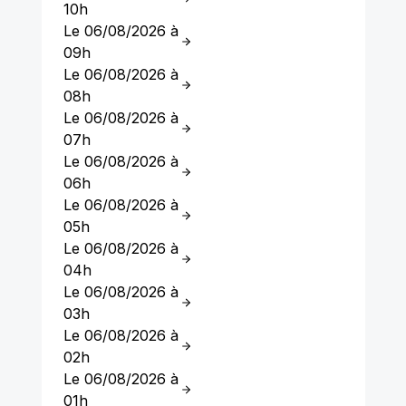
10h
Le 06/08/2026 à
09h
Le 06/08/2026 à
08h
Le 06/08/2026 à
07h
Le 06/08/2026 à
06h
Le 06/08/2026 à
05h
Le 06/08/2026 à
04h
Le 06/08/2026 à
03h
Le 06/08/2026 à
02h
Le 06/08/2026 à
01h