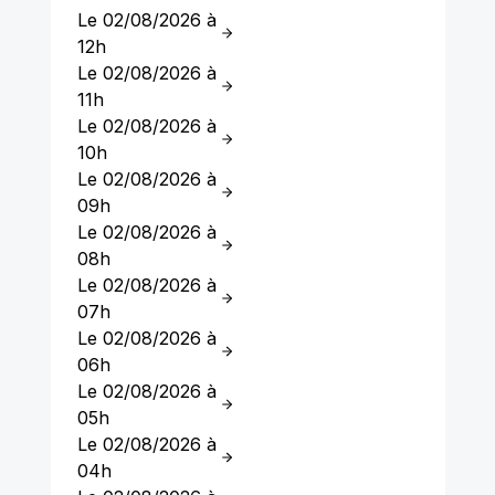
Le 02/08/2026 à
12h
Le 02/08/2026 à
11h
Le 02/08/2026 à
10h
Le 02/08/2026 à
09h
Le 02/08/2026 à
08h
Le 02/08/2026 à
07h
Le 02/08/2026 à
06h
Le 02/08/2026 à
05h
Le 02/08/2026 à
04h