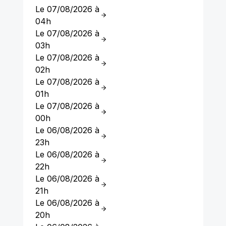
Le 07/08/2026 à
04h
Le 07/08/2026 à
03h
Le 07/08/2026 à
02h
Le 07/08/2026 à
01h
Le 07/08/2026 à
00h
Le 06/08/2026 à
23h
Le 06/08/2026 à
22h
Le 06/08/2026 à
21h
Le 06/08/2026 à
20h