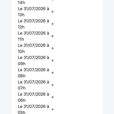
14h
Le 31/07/2026 à
13h
Le 31/07/2026 à
12h
Le 31/07/2026 à
11h
Le 31/07/2026 à
10h
Le 31/07/2026 à
09h
Le 31/07/2026 à
08h
Le 31/07/2026 à
07h
Le 31/07/2026 à
06h
Le 31/07/2026 à
05h