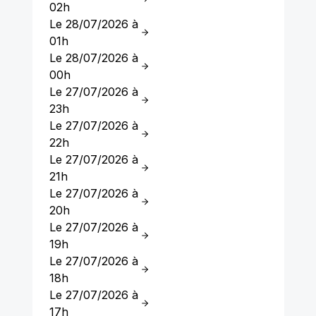
02h
Le 28/07/2026 à
01h
Le 28/07/2026 à
00h
Le 27/07/2026 à
23h
Le 27/07/2026 à
22h
Le 27/07/2026 à
21h
Le 27/07/2026 à
20h
Le 27/07/2026 à
19h
Le 27/07/2026 à
18h
Le 27/07/2026 à
17h