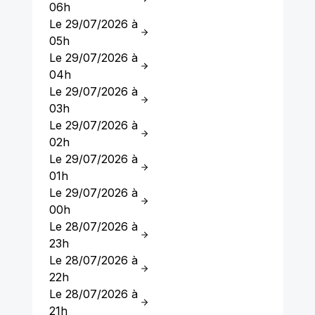
06h
Le 29/07/2026 à
05h
Le 29/07/2026 à
04h
Le 29/07/2026 à
03h
Le 29/07/2026 à
02h
Le 29/07/2026 à
01h
Le 29/07/2026 à
00h
Le 28/07/2026 à
23h
Le 28/07/2026 à
22h
Le 28/07/2026 à
21h