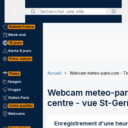
Rechercher
Menu secondaire
Bulletin France
Week-end
15 jours
Alerte 8 jours
Prévi. saison
Accueil
Webcam meteo-paris.com - Tim
Pluies
Nuages
Orages
Webcam meteo-pari
Station Paris
centre - vue St-Ge
Votre quartier
Webcams
Enregistrement d'une heu