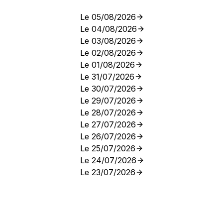
Le 05/08/2026
Le 04/08/2026
Le 03/08/2026
Le 02/08/2026
Le 01/08/2026
Le 31/07/2026
Le 30/07/2026
Le 29/07/2026
Le 28/07/2026
Le 27/07/2026
Le 26/07/2026
Le 25/07/2026
Le 24/07/2026
Le 23/07/2026