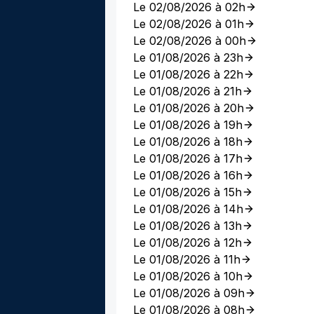
Le 02/08/2026 à 02h
Le 02/08/2026 à 01h
Le 02/08/2026 à 00h
Le 01/08/2026 à 23h
Le 01/08/2026 à 22h
Le 01/08/2026 à 21h
Le 01/08/2026 à 20h
Le 01/08/2026 à 19h
Le 01/08/2026 à 18h
Le 01/08/2026 à 17h
Le 01/08/2026 à 16h
Le 01/08/2026 à 15h
Le 01/08/2026 à 14h
Le 01/08/2026 à 13h
Le 01/08/2026 à 12h
Le 01/08/2026 à 11h
Le 01/08/2026 à 10h
Le 01/08/2026 à 09h
Le 01/08/2026 à 08h