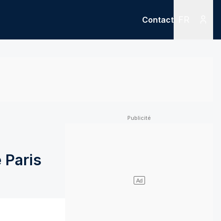
FR
Contact
Menu
Menu des
 Paris