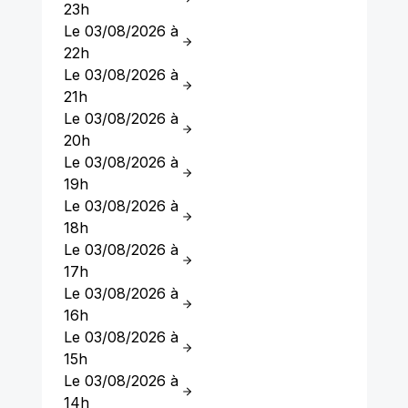
23h
Le 03/08/2026 à
22h
Le 03/08/2026 à
21h
Le 03/08/2026 à
20h
Le 03/08/2026 à
19h
Le 03/08/2026 à
18h
Le 03/08/2026 à
17h
Le 03/08/2026 à
16h
Le 03/08/2026 à
15h
Le 03/08/2026 à
14h