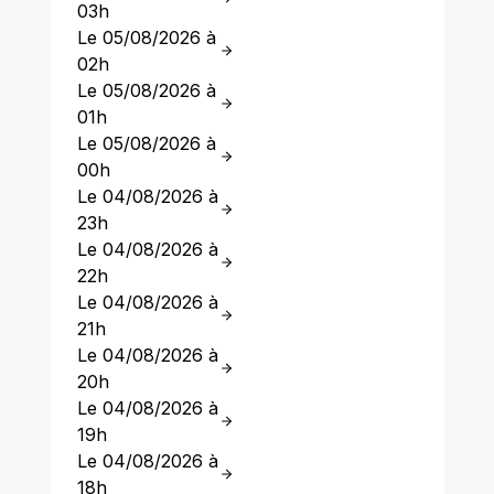
03h
Le 05/08/2026 à
02h
Le 05/08/2026 à
01h
Le 05/08/2026 à
00h
Le 04/08/2026 à
23h
Le 04/08/2026 à
22h
Le 04/08/2026 à
21h
Le 04/08/2026 à
20h
Le 04/08/2026 à
19h
Le 04/08/2026 à
18h