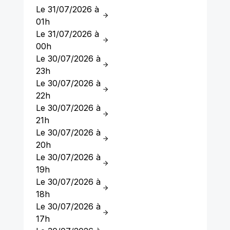
Le 31/07/2026 à
01h
Le 31/07/2026 à
00h
Le 30/07/2026 à
23h
Le 30/07/2026 à
22h
Le 30/07/2026 à
21h
Le 30/07/2026 à
20h
Le 30/07/2026 à
19h
Le 30/07/2026 à
18h
Le 30/07/2026 à
17h