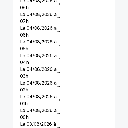
Le 04/08/2026 à
08h
Le 04/08/2026 à
07h
Le 04/08/2026 à
06h
Le 04/08/2026 à
05h
Le 04/08/2026 à
04h
Le 04/08/2026 à
03h
Le 04/08/2026 à
02h
Le 04/08/2026 à
01h
Le 04/08/2026 à
00h
Le 03/08/2026 à