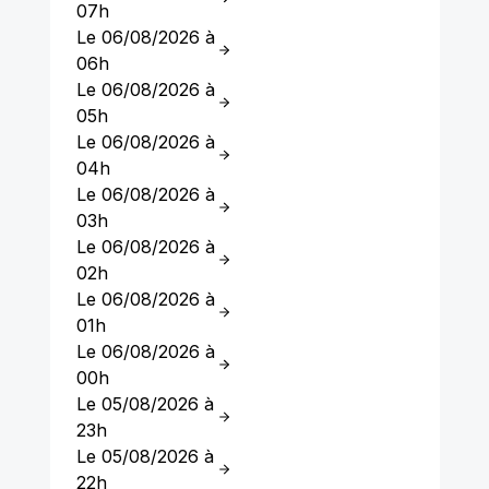
07h
Le 06/08/2026 à
06h
Le 06/08/2026 à
05h
Le 06/08/2026 à
04h
Le 06/08/2026 à
03h
Le 06/08/2026 à
02h
Le 06/08/2026 à
01h
Le 06/08/2026 à
00h
Le 05/08/2026 à
23h
Le 05/08/2026 à
22h