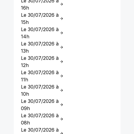
Le 30/07/2026 à
16h
Le 30/07/2026 à
15h
Le 30/07/2026 à
14h
Le 30/07/2026 à
13h
Le 30/07/2026 à
12h
Le 30/07/2026 à
11h
Le 30/07/2026 à
10h
Le 30/07/2026 à
09h
Le 30/07/2026 à
08h
Le 30/07/2026 à