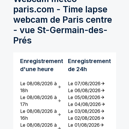
paris.com - Time lapse
webcam de Paris centre
- vue St-Germain-des-
Prés
Enregistrement
Enregistrement
d'une heure
de 24h
Le 08/08/2026 à
Le 07/08/2026
18h
Le 06/08/2026
Le 08/08/2026 à
Le 05/08/2026
17h
Le 04/08/2026
Le 08/08/2026 à
Le 03/08/2026
16h
Le 02/08/2026
Le 08/08/2026 à
Le 01/08/2026