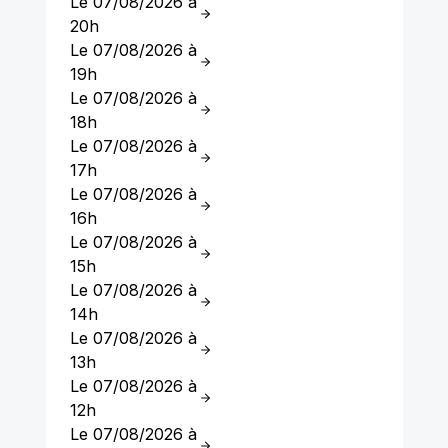
Le 07/08/2026 à
20h
Le 07/08/2026 à
19h
Le 07/08/2026 à
18h
Le 07/08/2026 à
17h
Le 07/08/2026 à
16h
Le 07/08/2026 à
15h
Le 07/08/2026 à
14h
Le 07/08/2026 à
13h
Le 07/08/2026 à
12h
Le 07/08/2026 à