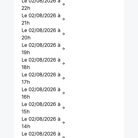
Le 02/08/2026 à
22h
Le 02/08/2026 à
21h
Le 02/08/2026 à
20h
Le 02/08/2026 à
19h
Le 02/08/2026 à
18h
Le 02/08/2026 à
17h
Le 02/08/2026 à
16h
Le 02/08/2026 à
15h
Le 02/08/2026 à
14h
Le 02/08/2026 à