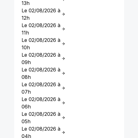
13h
Le 02/08/2026 à
12h
Le 02/08/2026 à
11h
Le 02/08/2026 à
10h
Le 02/08/2026 à
09h
Le 02/08/2026 à
08h
Le 02/08/2026 à
07h
Le 02/08/2026 à
06h
Le 02/08/2026 à
05h
Le 02/08/2026 à
04h