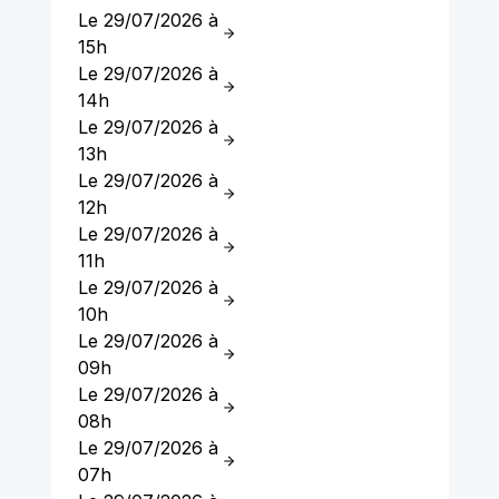
Le 29/07/2026 à
15h
Le 29/07/2026 à
14h
Le 29/07/2026 à
13h
Le 29/07/2026 à
12h
Le 29/07/2026 à
11h
Le 29/07/2026 à
10h
Le 29/07/2026 à
09h
Le 29/07/2026 à
08h
Le 29/07/2026 à
07h