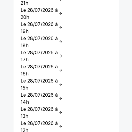
21h
Le 28/07/2026 à
20h
Le 28/07/2026 à
19h
Le 28/07/2026 à
18h
Le 28/07/2026 à
17h
Le 28/07/2026 à
16h
Le 28/07/2026 à
15h
Le 28/07/2026 à
14h
Le 28/07/2026 à
13h
Le 28/07/2026 à
12h