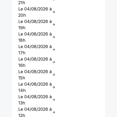
21h
Le 04/08/2026 à
20h
Le 04/08/2026 à
19h
Le 04/08/2026 à
18h
Le 04/08/2026 à
17h
Le 04/08/2026 à
16h
Le 04/08/2026 à
15h
Le 04/08/2026 à
14h
Le 04/08/2026 à
13h
Le 04/08/2026 à
12h