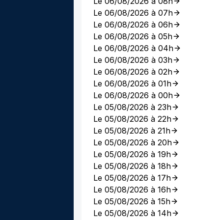
Le 06/08/2026 à 08h
Le 06/08/2026 à 07h
Le 06/08/2026 à 06h
Le 06/08/2026 à 05h
Le 06/08/2026 à 04h
Le 06/08/2026 à 03h
Le 06/08/2026 à 02h
Le 06/08/2026 à 01h
Le 06/08/2026 à 00h
Le 05/08/2026 à 23h
Le 05/08/2026 à 22h
Le 05/08/2026 à 21h
Le 05/08/2026 à 20h
Le 05/08/2026 à 19h
Le 05/08/2026 à 18h
Le 05/08/2026 à 17h
Le 05/08/2026 à 16h
Le 05/08/2026 à 15h
Le 05/08/2026 à 14h