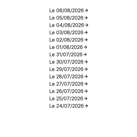
Le 06/08/2026
Le 05/08/2026
Le 04/08/2026
Le 03/08/2026
Le 02/08/2026
Le 01/08/2026
Le 31/07/2026
Le 30/07/2026
Le 29/07/2026
Le 28/07/2026
Le 27/07/2026
Le 26/07/2026
Le 25/07/2026
Le 24/07/2026