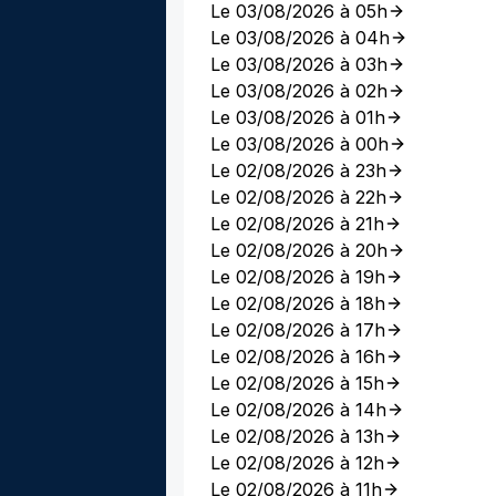
Le 03/08/2026 à 05h
Le 03/08/2026 à 04h
Le 03/08/2026 à 03h
Le 03/08/2026 à 02h
Le 03/08/2026 à 01h
Le 03/08/2026 à 00h
Le 02/08/2026 à 23h
Le 02/08/2026 à 22h
Le 02/08/2026 à 21h
Le 02/08/2026 à 20h
Le 02/08/2026 à 19h
Le 02/08/2026 à 18h
Le 02/08/2026 à 17h
Le 02/08/2026 à 16h
Le 02/08/2026 à 15h
Le 02/08/2026 à 14h
Le 02/08/2026 à 13h
Le 02/08/2026 à 12h
Le 02/08/2026 à 11h