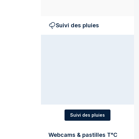
Suivi des pluies
Suivi des pluies
Webcams & pastilles T°C