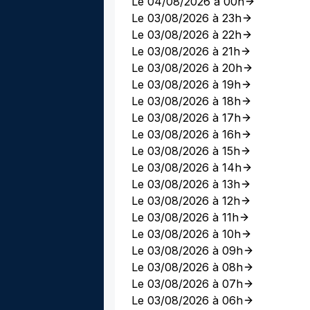
Le 04/08/2026 à 00h
Le 03/08/2026 à 23h
Le 03/08/2026 à 22h
Le 03/08/2026 à 21h
Le 03/08/2026 à 20h
Le 03/08/2026 à 19h
Le 03/08/2026 à 18h
Le 03/08/2026 à 17h
Le 03/08/2026 à 16h
Le 03/08/2026 à 15h
Le 03/08/2026 à 14h
Le 03/08/2026 à 13h
Le 03/08/2026 à 12h
Le 03/08/2026 à 11h
Le 03/08/2026 à 10h
Le 03/08/2026 à 09h
Le 03/08/2026 à 08h
Le 03/08/2026 à 07h
Le 03/08/2026 à 06h