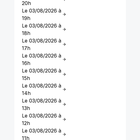
20h
Le 03/08/2026 à
19h
Le 03/08/2026 à
18h
Le 03/08/2026 à
17h
Le 03/08/2026 à
16h
Le 03/08/2026 à
15h
Le 03/08/2026 à
14h
Le 03/08/2026 à
13h
Le 03/08/2026 à
12h
Le 03/08/2026 à
11h