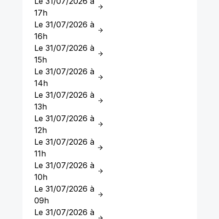
Le 31/07/2026 à
17h
Le 31/07/2026 à
16h
Le 31/07/2026 à
15h
Le 31/07/2026 à
14h
Le 31/07/2026 à
13h
Le 31/07/2026 à
12h
Le 31/07/2026 à
11h
Le 31/07/2026 à
10h
Le 31/07/2026 à
09h
Le 31/07/2026 à