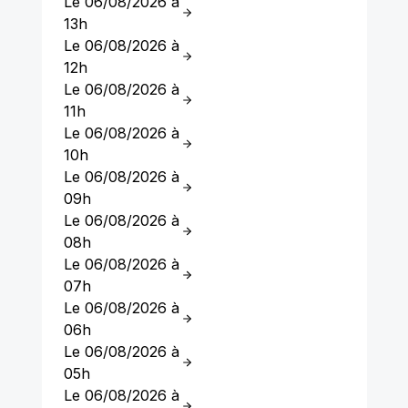
Le 06/08/2026 à
13h
Le 06/08/2026 à
12h
Le 06/08/2026 à
11h
Le 06/08/2026 à
10h
Le 06/08/2026 à
09h
Le 06/08/2026 à
08h
Le 06/08/2026 à
07h
Le 06/08/2026 à
06h
Le 06/08/2026 à
05h
Le 06/08/2026 à