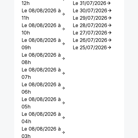
12h
Le 31/07/2026
Le 08/08/2026 à
Le 30/07/2026
11h
Le 29/07/2026
Le 08/08/2026 à
Le 28/07/2026
10h
Le 27/07/2026
Le 08/08/2026 à
Le 26/07/2026
09h
Le 25/07/2026
Le 08/08/2026 à
08h
Le 08/08/2026 à
07h
Le 08/08/2026 à
06h
Le 08/08/2026 à
05h
Le 08/08/2026 à
04h
Le 08/08/2026 à
03h