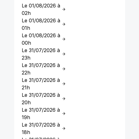
Le 01/08/2026 à
02h
Le 01/08/2026 à
01h
Le 01/08/2026 à
00h
Le 31/07/2026 à
23h
Le 31/07/2026 à
22h
Le 31/07/2026 à
21h
Le 31/07/2026 à
20h
Le 31/07/2026 à
19h
Le 31/07/2026 à
18h