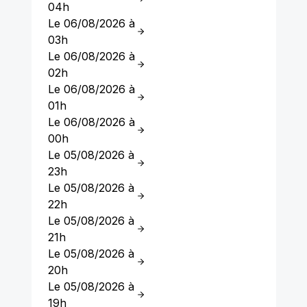
04h
Le 06/08/2026 à
03h
Le 06/08/2026 à
02h
Le 06/08/2026 à
01h
Le 06/08/2026 à
00h
Le 05/08/2026 à
23h
Le 05/08/2026 à
22h
Le 05/08/2026 à
21h
Le 05/08/2026 à
20h
Le 05/08/2026 à
19h