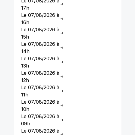
Le 07/08/2026 à
17h
Le 07/08/2026 à
16h
Le 07/08/2026 à
15h
Le 07/08/2026 à
14h
Le 07/08/2026 à
13h
Le 07/08/2026 à
12h
Le 07/08/2026 à
11h
Le 07/08/2026 à
10h
Le 07/08/2026 à
09h
Le 07/08/2026 à