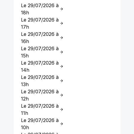
Le 29/07/2026 à
18h
Le 29/07/2026 à
17h
Le 29/07/2026 à
16h
Le 29/07/2026 à
15h
Le 29/07/2026 à
14h
Le 29/07/2026 à
13h
Le 29/07/2026 à
12h
Le 29/07/2026 à
11h
Le 29/07/2026 à
10h