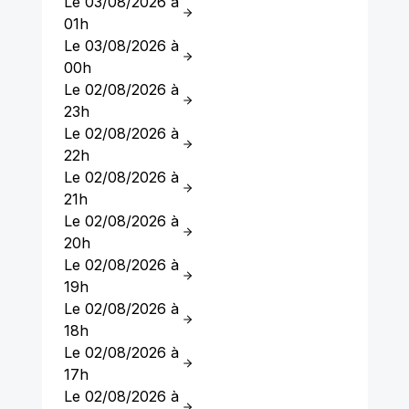
Le 03/08/2026 à
01h
Le 03/08/2026 à
00h
Le 02/08/2026 à
23h
Le 02/08/2026 à
22h
Le 02/08/2026 à
21h
Le 02/08/2026 à
20h
Le 02/08/2026 à
19h
Le 02/08/2026 à
18h
Le 02/08/2026 à
17h
Le 02/08/2026 à