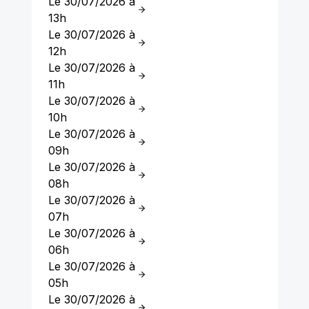
Le 30/07/2026 à
13h
Le 30/07/2026 à
12h
Le 30/07/2026 à
11h
Le 30/07/2026 à
10h
Le 30/07/2026 à
09h
Le 30/07/2026 à
08h
Le 30/07/2026 à
07h
Le 30/07/2026 à
06h
Le 30/07/2026 à
05h
Le 30/07/2026 à