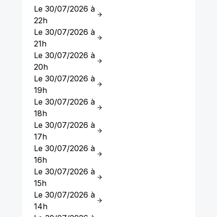
Le 30/07/2026 à
22h
Le 30/07/2026 à
21h
Le 30/07/2026 à
20h
Le 30/07/2026 à
19h
Le 30/07/2026 à
18h
Le 30/07/2026 à
17h
Le 30/07/2026 à
16h
Le 30/07/2026 à
15h
Le 30/07/2026 à
14h