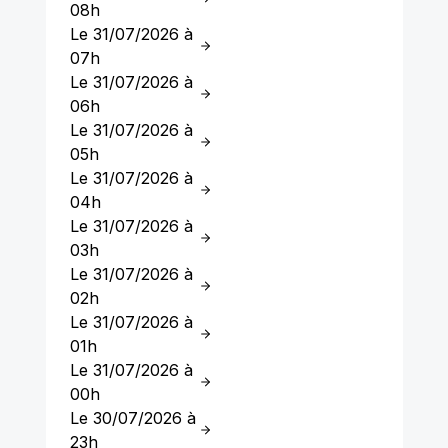
08h
Le 31/07/2026 à
07h
Le 31/07/2026 à
06h
Le 31/07/2026 à
05h
Le 31/07/2026 à
04h
Le 31/07/2026 à
03h
Le 31/07/2026 à
02h
Le 31/07/2026 à
01h
Le 31/07/2026 à
00h
Le 30/07/2026 à
23h