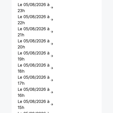
Le 05/08/2026 à
23h
Le 05/08/2026 à
22h
Le 05/08/2026 à
21h
Le 05/08/2026 à
20h
Le 05/08/2026 à
19h
Le 05/08/2026 à
18h
Le 05/08/2026 à
17h
Le 05/08/2026 à
16h
Le 05/08/2026 à
15h