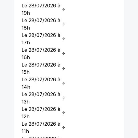
Le 28/07/2026 à
19h
Le 28/07/2026 à
18h
Le 28/07/2026 à
17h
Le 28/07/2026 à
16h
Le 28/07/2026 à
15h
Le 28/07/2026 à
14h
Le 28/07/2026 à
13h
Le 28/07/2026 à
12h
Le 28/07/2026 à
11h