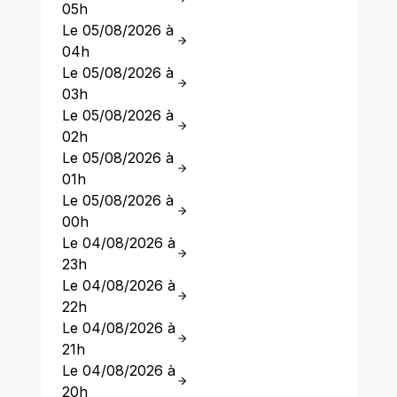
05h
Le 05/08/2026 à
04h
Le 05/08/2026 à
03h
Le 05/08/2026 à
02h
Le 05/08/2026 à
01h
Le 05/08/2026 à
00h
Le 04/08/2026 à
23h
Le 04/08/2026 à
22h
Le 04/08/2026 à
21h
Le 04/08/2026 à
20h