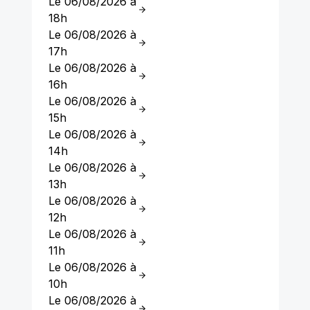
Le 06/08/2026 à
18h
Le 06/08/2026 à
17h
Le 06/08/2026 à
16h
Le 06/08/2026 à
15h
Le 06/08/2026 à
14h
Le 06/08/2026 à
13h
Le 06/08/2026 à
12h
Le 06/08/2026 à
11h
Le 06/08/2026 à
10h
Le 06/08/2026 à