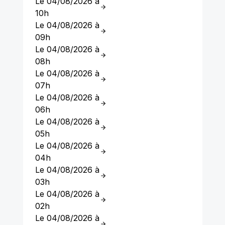
Le 04/08/2026 à
10h
Le 04/08/2026 à
09h
Le 04/08/2026 à
08h
Le 04/08/2026 à
07h
Le 04/08/2026 à
06h
Le 04/08/2026 à
05h
Le 04/08/2026 à
04h
Le 04/08/2026 à
03h
Le 04/08/2026 à
02h
Le 04/08/2026 à