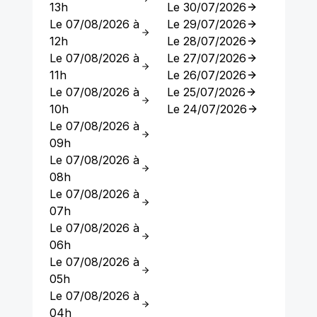
13h
Le 30/07/2026
Le 07/08/2026 à
Le 29/07/2026
12h
Le 28/07/2026
Le 07/08/2026 à
Le 27/07/2026
11h
Le 26/07/2026
Le 07/08/2026 à
Le 25/07/2026
10h
Le 24/07/2026
Le 07/08/2026 à
09h
Le 07/08/2026 à
08h
Le 07/08/2026 à
07h
Le 07/08/2026 à
06h
Le 07/08/2026 à
05h
Le 07/08/2026 à
04h