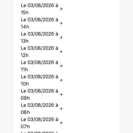
Le 03/08/2026 à
15h
Le 03/08/2026 à
14h
Le 03/08/2026 à
13h
Le 03/08/2026 à
12h
Le 03/08/2026 à
11h
Le 03/08/2026 à
10h
Le 03/08/2026 à
09h
Le 03/08/2026 à
08h
Le 03/08/2026 à
07h