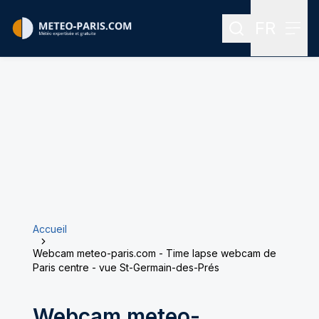
FR
Rechercher
Menu
Menu des
Accueil
Webcam meteo-paris.com - Time lapse webcam de
Paris centre - vue St-Germain-des-Prés
Webcam meteo-