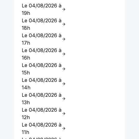
Le 04/08/2026 à
19h
Le 04/08/2026 à
18h
Le 04/08/2026 à
17h
Le 04/08/2026 à
16h
Le 04/08/2026 à
15h
Le 04/08/2026 à
14h
Le 04/08/2026 à
13h
Le 04/08/2026 à
12h
Le 04/08/2026 à
11h