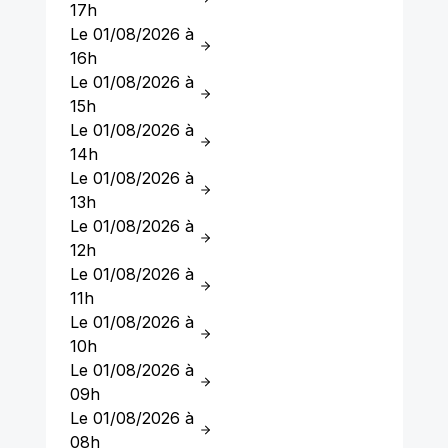
17h
Le 01/08/2026 à
16h
Le 01/08/2026 à
15h
Le 01/08/2026 à
14h
Le 01/08/2026 à
13h
Le 01/08/2026 à
12h
Le 01/08/2026 à
11h
Le 01/08/2026 à
10h
Le 01/08/2026 à
09h
Le 01/08/2026 à
08h