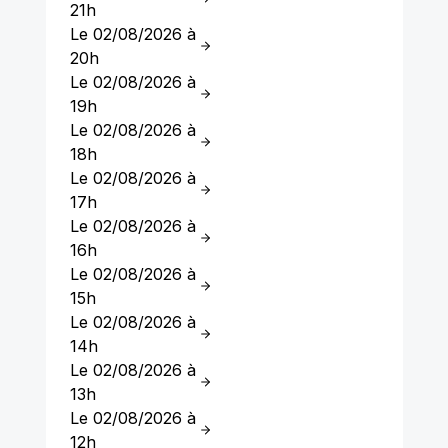
21h
Le 02/08/2026 à
20h
Le 02/08/2026 à
19h
Le 02/08/2026 à
18h
Le 02/08/2026 à
17h
Le 02/08/2026 à
16h
Le 02/08/2026 à
15h
Le 02/08/2026 à
14h
Le 02/08/2026 à
13h
Le 02/08/2026 à
12h