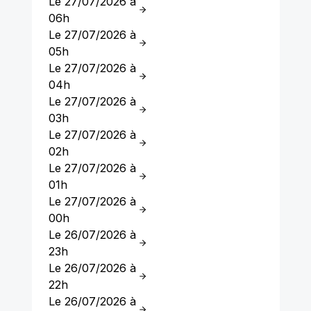
Le 27/07/2026 à
06h
Le 27/07/2026 à
05h
Le 27/07/2026 à
04h
Le 27/07/2026 à
03h
Le 27/07/2026 à
02h
Le 27/07/2026 à
01h
Le 27/07/2026 à
00h
Le 26/07/2026 à
23h
Le 26/07/2026 à
22h
Le 26/07/2026 à