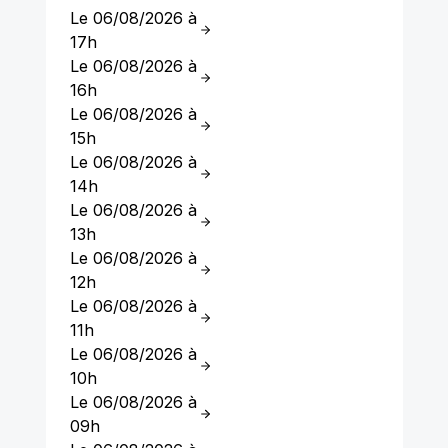
Le 06/08/2026 à
17h
Le 06/08/2026 à
16h
Le 06/08/2026 à
15h
Le 06/08/2026 à
14h
Le 06/08/2026 à
13h
Le 06/08/2026 à
12h
Le 06/08/2026 à
11h
Le 06/08/2026 à
10h
Le 06/08/2026 à
09h