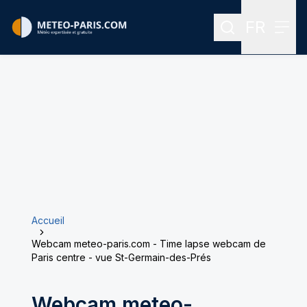
FR
Rechercher
Menu
Menu des
Accueil
Webcam meteo-paris.com - Time lapse webcam de
Paris centre - vue St-Germain-des-Prés
Webcam meteo-