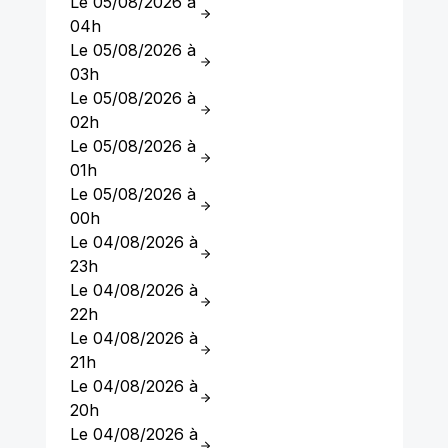
Le 05/08/2026 à
04h
Le 05/08/2026 à
03h
Le 05/08/2026 à
02h
Le 05/08/2026 à
01h
Le 05/08/2026 à
00h
Le 04/08/2026 à
23h
Le 04/08/2026 à
22h
Le 04/08/2026 à
21h
Le 04/08/2026 à
20h
Le 04/08/2026 à