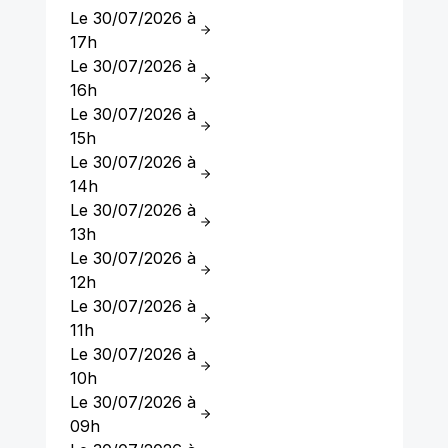
Le 30/07/2026 à
17h
Le 30/07/2026 à
16h
Le 30/07/2026 à
15h
Le 30/07/2026 à
14h
Le 30/07/2026 à
13h
Le 30/07/2026 à
12h
Le 30/07/2026 à
11h
Le 30/07/2026 à
10h
Le 30/07/2026 à
09h