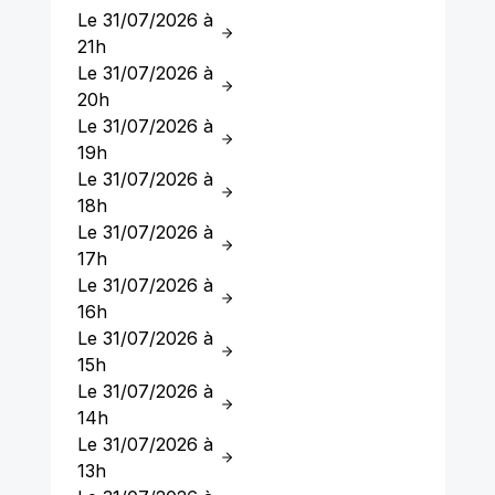
Le 31/07/2026 à
21h
Le 31/07/2026 à
20h
Le 31/07/2026 à
19h
Le 31/07/2026 à
18h
Le 31/07/2026 à
17h
Le 31/07/2026 à
16h
Le 31/07/2026 à
15h
Le 31/07/2026 à
14h
Le 31/07/2026 à
13h