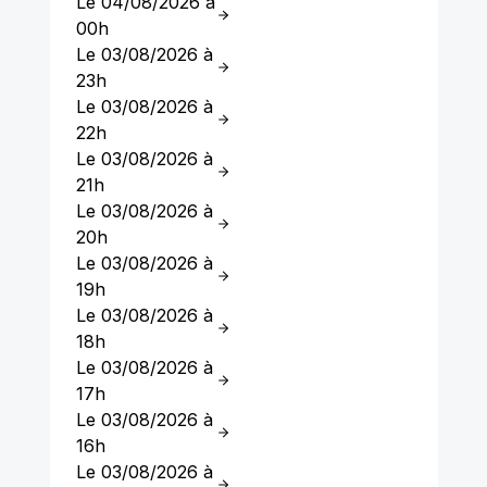
Le 04/08/2026 à
00h
Le 03/08/2026 à
23h
Le 03/08/2026 à
22h
Le 03/08/2026 à
21h
Le 03/08/2026 à
20h
Le 03/08/2026 à
19h
Le 03/08/2026 à
18h
Le 03/08/2026 à
17h
Le 03/08/2026 à
16h
Le 03/08/2026 à