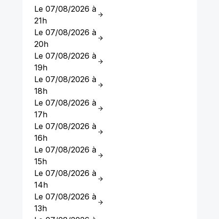
Le 07/08/2026 à
21h
Le 07/08/2026 à
20h
Le 07/08/2026 à
19h
Le 07/08/2026 à
18h
Le 07/08/2026 à
17h
Le 07/08/2026 à
16h
Le 07/08/2026 à
15h
Le 07/08/2026 à
14h
Le 07/08/2026 à
13h