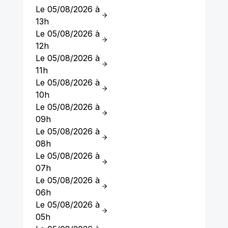
Le 05/08/2026 à
13h
Le 05/08/2026 à
12h
Le 05/08/2026 à
11h
Le 05/08/2026 à
10h
Le 05/08/2026 à
09h
Le 05/08/2026 à
08h
Le 05/08/2026 à
07h
Le 05/08/2026 à
06h
Le 05/08/2026 à
05h