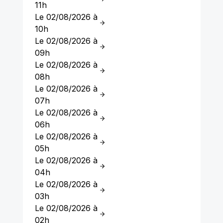
11h
Le 02/08/2026 à
10h
Le 02/08/2026 à
09h
Le 02/08/2026 à
08h
Le 02/08/2026 à
07h
Le 02/08/2026 à
06h
Le 02/08/2026 à
05h
Le 02/08/2026 à
04h
Le 02/08/2026 à
03h
Le 02/08/2026 à
02h