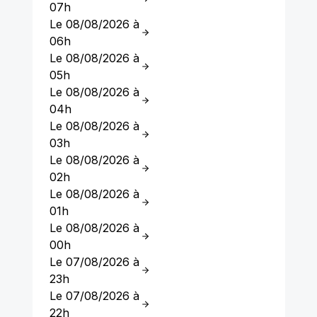
07h
Le 08/08/2026 à
06h
Le 08/08/2026 à
05h
Le 08/08/2026 à
04h
Le 08/08/2026 à
03h
Le 08/08/2026 à
02h
Le 08/08/2026 à
01h
Le 08/08/2026 à
00h
Le 07/08/2026 à
23h
Le 07/08/2026 à
22h