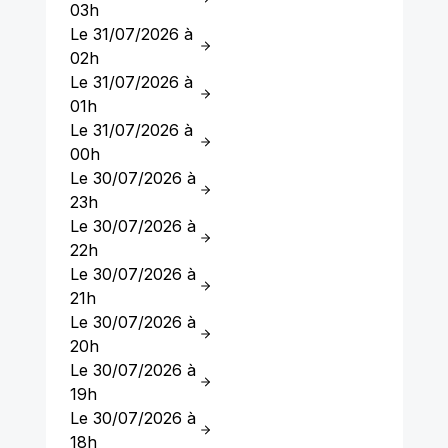
03h
Le 31/07/2026 à
02h
Le 31/07/2026 à
01h
Le 31/07/2026 à
00h
Le 30/07/2026 à
23h
Le 30/07/2026 à
22h
Le 30/07/2026 à
21h
Le 30/07/2026 à
20h
Le 30/07/2026 à
19h
Le 30/07/2026 à
18h