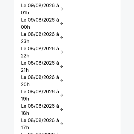
Le 09/08/2026 à
01h
Le 09/08/2026 à
00h
Le 08/08/2026 à
23h
Le 08/08/2026 à
22h
Le 08/08/2026 à
21h
Le 08/08/2026 à
20h
Le 08/08/2026 à
19h
Le 08/08/2026 à
18h
Le 08/08/2026 à
17h