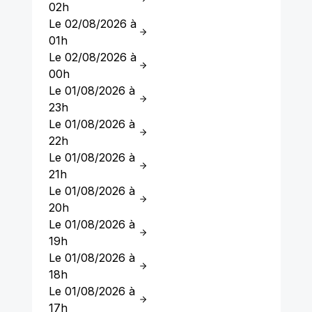
02h
Le 02/08/2026 à
01h
Le 02/08/2026 à
00h
Le 01/08/2026 à
23h
Le 01/08/2026 à
22h
Le 01/08/2026 à
21h
Le 01/08/2026 à
20h
Le 01/08/2026 à
19h
Le 01/08/2026 à
18h
Le 01/08/2026 à
17h