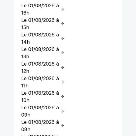
Le 01/08/2026 à
16h
Le 01/08/2026 à
15h
Le 01/08/2026 à
14h
Le 01/08/2026 à
13h
Le 01/08/2026 à
12h
Le 01/08/2026 à
11h
Le 01/08/2026 à
10h
Le 01/08/2026 à
09h
Le 01/08/2026 à
08h