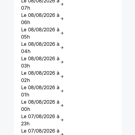
Le 08/08/2026 à
07h
Le 08/08/2026 à
06h
Le 08/08/2026 à
05h
Le 08/08/2026 à
04h
Le 08/08/2026 à
03h
Le 08/08/2026 à
02h
Le 08/08/2026 à
01h
Le 08/08/2026 à
00h
Le 07/08/2026 à
23h
Le 07/08/2026 à