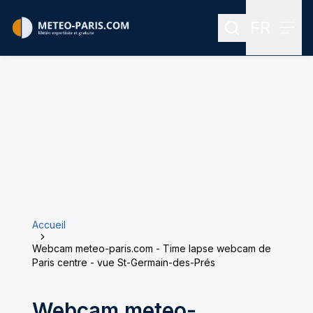
FR
Rechercher
Menu
Menu des
Accueil
Webcam meteo-paris.com - Time lapse webcam de
Paris centre - vue St-Germain-des-Prés
Webcam meteo-