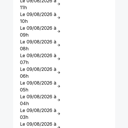
Le 09/08/2026 à
11h
Le 09/08/2026 à
10h
Le 09/08/2026 à
09h
Le 09/08/2026 à
08h
Le 09/08/2026 à
07h
Le 09/08/2026 à
06h
Le 09/08/2026 à
05h
Le 09/08/2026 à
04h
Le 09/08/2026 à
03h
Le 09/08/2026 à