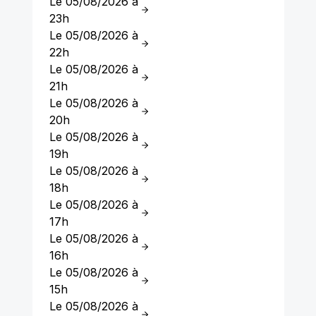
Le 05/08/2026 à
23h
Le 05/08/2026 à
22h
Le 05/08/2026 à
21h
Le 05/08/2026 à
20h
Le 05/08/2026 à
19h
Le 05/08/2026 à
18h
Le 05/08/2026 à
17h
Le 05/08/2026 à
16h
Le 05/08/2026 à
15h
Le 05/08/2026 à