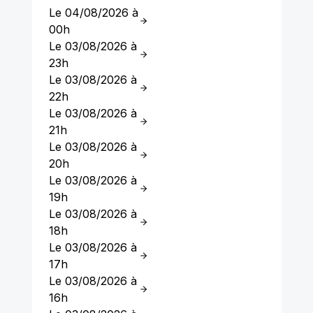
Le 04/08/2026 à
00h
Le 03/08/2026 à
23h
Le 03/08/2026 à
22h
Le 03/08/2026 à
21h
Le 03/08/2026 à
20h
Le 03/08/2026 à
19h
Le 03/08/2026 à
18h
Le 03/08/2026 à
17h
Le 03/08/2026 à
16h