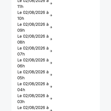
Le 02/08/2026 à
11h
Le 02/08/2026 à
10h
Le 02/08/2026 à
09h
Le 02/08/2026 à
08h
Le 02/08/2026 à
07h
Le 02/08/2026 à
06h
Le 02/08/2026 à
05h
Le 02/08/2026 à
04h
Le 02/08/2026 à
03h
Le 02/08/2026 à