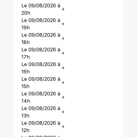
Le 09/08/2026 à
20h
Le 09/08/2026 à
19h
Le 09/08/2026 à
18h
Le 09/08/2026 à
17h
Le 09/08/2026 à
16h
Le 09/08/2026 à
15h
Le 09/08/2026 à
14h
Le 09/08/2026 à
13h
Le 09/08/2026 à
12h