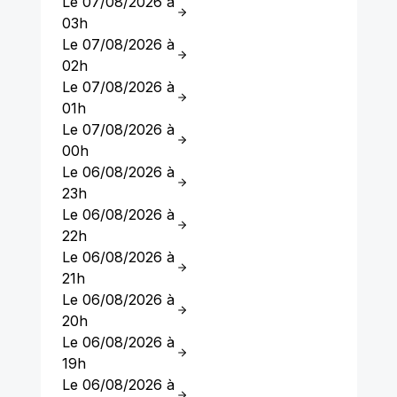
Le 07/08/2026 à
03h
Le 07/08/2026 à
02h
Le 07/08/2026 à
01h
Le 07/08/2026 à
00h
Le 06/08/2026 à
23h
Le 06/08/2026 à
22h
Le 06/08/2026 à
21h
Le 06/08/2026 à
20h
Le 06/08/2026 à
19h
Le 06/08/2026 à