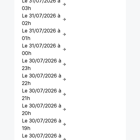
Le 31/07/2026 à
03h
Le 31/07/2026 à
02h
Le 31/07/2026 à
01h
Le 31/07/2026 à
00h
Le 30/07/2026 à
23h
Le 30/07/2026 à
22h
Le 30/07/2026 à
21h
Le 30/07/2026 à
20h
Le 30/07/2026 à
19h
Le 30/07/2026 à