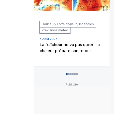
Douceur / Forte chaleur / Incendies
Prévisions météo
5 Août 2026
La fraîcheur ne va pas durer : la
chaleur prépare son retour
0
1
2
3
4
5