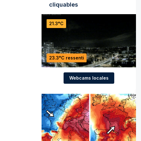
cliquables
21.3°C
23.3°C ressenti
Webcams locales