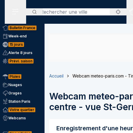
Rechercher
Menu secondaire
Bulletin France
Week-end
15 jours
Alerte 8 jours
Prévi. saison
Accueil
Webcam meteo-paris.com - Tim
Pluies
Nuages
Orages
Webcam meteo-pari
Station Paris
centre - vue St-Ge
Votre quartier
Webcams
Enregistrement d'une heu