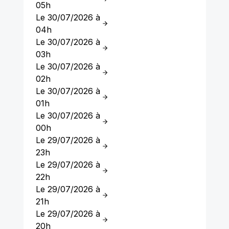
05h
Le 30/07/2026 à
04h
Le 30/07/2026 à
03h
Le 30/07/2026 à
02h
Le 30/07/2026 à
01h
Le 30/07/2026 à
00h
Le 29/07/2026 à
23h
Le 29/07/2026 à
22h
Le 29/07/2026 à
21h
Le 29/07/2026 à
20h