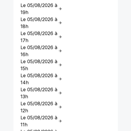
Le 05/08/2026 à
19h
Le 05/08/2026 à
18h
Le 05/08/2026 à
17h
Le 05/08/2026 à
16h
Le 05/08/2026 à
15h
Le 05/08/2026 à
14h
Le 05/08/2026 à
13h
Le 05/08/2026 à
12h
Le 05/08/2026 à
11h