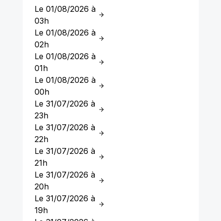
Le 01/08/2026 à
03h
Le 01/08/2026 à
02h
Le 01/08/2026 à
01h
Le 01/08/2026 à
00h
Le 31/07/2026 à
23h
Le 31/07/2026 à
22h
Le 31/07/2026 à
21h
Le 31/07/2026 à
20h
Le 31/07/2026 à
19h