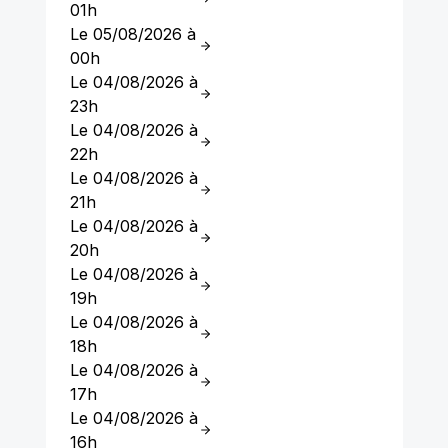
01h
Le 05/08/2026 à
00h
Le 04/08/2026 à
23h
Le 04/08/2026 à
22h
Le 04/08/2026 à
21h
Le 04/08/2026 à
20h
Le 04/08/2026 à
19h
Le 04/08/2026 à
18h
Le 04/08/2026 à
17h
Le 04/08/2026 à
16h