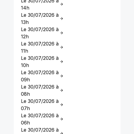
Le 30/07/2026 à
14h
Le 30/07/2026 à
13h
Le 30/07/2026 à
12h
Le 30/07/2026 à
11h
Le 30/07/2026 à
10h
Le 30/07/2026 à
09h
Le 30/07/2026 à
08h
Le 30/07/2026 à
07h
Le 30/07/2026 à
06h
Le 30/07/2026 à