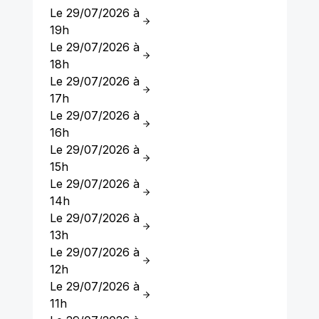
Le 29/07/2026 à
19h
Le 29/07/2026 à
18h
Le 29/07/2026 à
17h
Le 29/07/2026 à
16h
Le 29/07/2026 à
15h
Le 29/07/2026 à
14h
Le 29/07/2026 à
13h
Le 29/07/2026 à
12h
Le 29/07/2026 à
11h