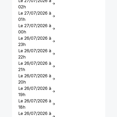
Le 27/07/2026 à
02h
Le 27/07/2026 à
01h
Le 27/07/2026 à
00h
Le 26/07/2026 à
23h
Le 26/07/2026 à
22h
Le 26/07/2026 à
21h
Le 26/07/2026 à
20h
Le 26/07/2026 à
19h
Le 26/07/2026 à
18h
Le 26/07/2026 à