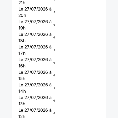
21h
Le 27/07/2026 à
20h
Le 27/07/2026 à
19h
Le 27/07/2026 à
18h
Le 27/07/2026 à
17h
Le 27/07/2026 à
16h
Le 27/07/2026 à
15h
Le 27/07/2026 à
14h
Le 27/07/2026 à
13h
Le 27/07/2026 à
12h