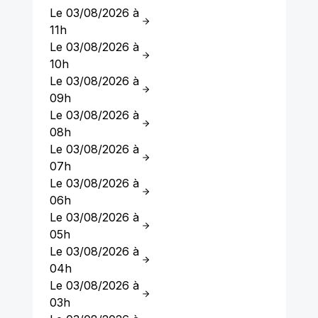
Le 03/08/2026 à
11h
Le 03/08/2026 à
10h
Le 03/08/2026 à
09h
Le 03/08/2026 à
08h
Le 03/08/2026 à
07h
Le 03/08/2026 à
06h
Le 03/08/2026 à
05h
Le 03/08/2026 à
04h
Le 03/08/2026 à
03h