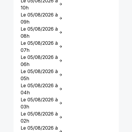
Le 05/08/2026 à
10h
Le 05/08/2026 à
09h
Le 05/08/2026 à
08h
Le 05/08/2026 à
07h
Le 05/08/2026 à
06h
Le 05/08/2026 à
05h
Le 05/08/2026 à
04h
Le 05/08/2026 à
03h
Le 05/08/2026 à
02h
Le 05/08/2026 à