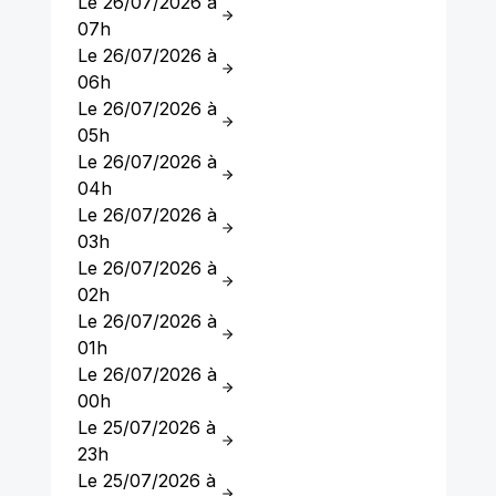
Le 26/07/2026 à
07h
Le 26/07/2026 à
06h
Le 26/07/2026 à
05h
Le 26/07/2026 à
04h
Le 26/07/2026 à
03h
Le 26/07/2026 à
02h
Le 26/07/2026 à
01h
Le 26/07/2026 à
00h
Le 25/07/2026 à
23h
Le 25/07/2026 à