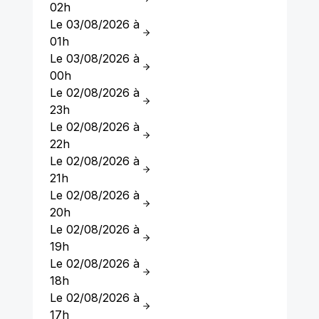
02h
Le 03/08/2026 à
01h
Le 03/08/2026 à
00h
Le 02/08/2026 à
23h
Le 02/08/2026 à
22h
Le 02/08/2026 à
21h
Le 02/08/2026 à
20h
Le 02/08/2026 à
19h
Le 02/08/2026 à
18h
Le 02/08/2026 à
17h