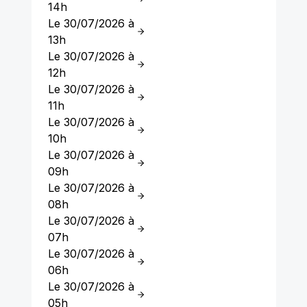
14h
Le 30/07/2026 à
13h
Le 30/07/2026 à
12h
Le 30/07/2026 à
11h
Le 30/07/2026 à
10h
Le 30/07/2026 à
09h
Le 30/07/2026 à
08h
Le 30/07/2026 à
07h
Le 30/07/2026 à
06h
Le 30/07/2026 à
05h