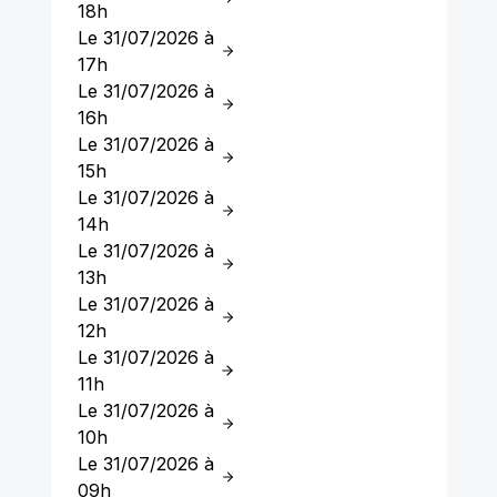
18h
Le 31/07/2026 à
17h
Le 31/07/2026 à
16h
Le 31/07/2026 à
15h
Le 31/07/2026 à
14h
Le 31/07/2026 à
13h
Le 31/07/2026 à
12h
Le 31/07/2026 à
11h
Le 31/07/2026 à
10h
Le 31/07/2026 à
09h