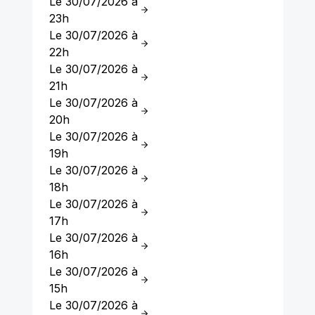
Le 30/07/2026 à
23h
Le 30/07/2026 à
22h
Le 30/07/2026 à
21h
Le 30/07/2026 à
20h
Le 30/07/2026 à
19h
Le 30/07/2026 à
18h
Le 30/07/2026 à
17h
Le 30/07/2026 à
16h
Le 30/07/2026 à
15h
Le 30/07/2026 à