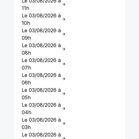
Le 03/08/2026 à
11h
Le 03/08/2026 à
10h
Le 03/08/2026 à
09h
Le 03/08/2026 à
08h
Le 03/08/2026 à
07h
Le 03/08/2026 à
06h
Le 03/08/2026 à
05h
Le 03/08/2026 à
04h
Le 03/08/2026 à
03h
Le 03/08/2026 à