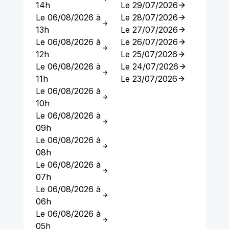
14h
Le 29/07/2026
Le 06/08/2026 à
Le 28/07/2026
13h
Le 27/07/2026
Le 06/08/2026 à
Le 26/07/2026
12h
Le 25/07/2026
Le 06/08/2026 à
Le 24/07/2026
11h
Le 23/07/2026
Le 06/08/2026 à
10h
Le 06/08/2026 à
09h
Le 06/08/2026 à
08h
Le 06/08/2026 à
07h
Le 06/08/2026 à
06h
Le 06/08/2026 à
05h