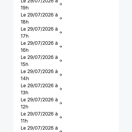
Le 29/07/2026 à
19h
Le 29/07/2026 à
18h
Le 29/07/2026 à
17h
Le 29/07/2026 à
16h
Le 29/07/2026 à
15h
Le 29/07/2026 à
14h
Le 29/07/2026 à
13h
Le 29/07/2026 à
12h
Le 29/07/2026 à
11h
Le 29/07/2026 à