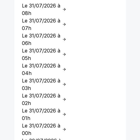
Le 31/07/2026 à
08h
Le 31/07/2026 à
07h
Le 31/07/2026 à
06h
Le 31/07/2026 à
05h
Le 31/07/2026 à
04h
Le 31/07/2026 à
03h
Le 31/07/2026 à
02h
Le 31/07/2026 à
01h
Le 31/07/2026 à
00h