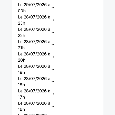
Le 29/07/2026 à
00h
Le 28/07/2026 à
23h
Le 28/07/2026 à
22h
Le 28/07/2026 à
21h
Le 28/07/2026 à
20h
Le 28/07/2026 à
19h
Le 28/07/2026 à
18h
Le 28/07/2026 à
17h
Le 28/07/2026 à
16h