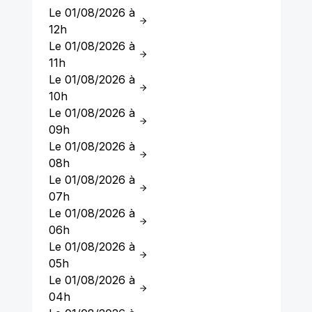
Le 01/08/2026 à
12h
Le 01/08/2026 à
11h
Le 01/08/2026 à
10h
Le 01/08/2026 à
09h
Le 01/08/2026 à
08h
Le 01/08/2026 à
07h
Le 01/08/2026 à
06h
Le 01/08/2026 à
05h
Le 01/08/2026 à
04h