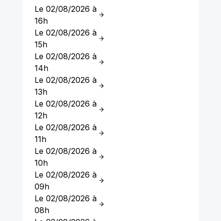
Le 02/08/2026 à
16h
Le 02/08/2026 à
15h
Le 02/08/2026 à
14h
Le 02/08/2026 à
13h
Le 02/08/2026 à
12h
Le 02/08/2026 à
11h
Le 02/08/2026 à
10h
Le 02/08/2026 à
09h
Le 02/08/2026 à
08h