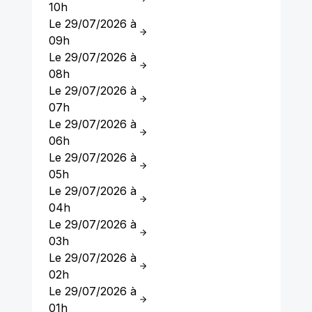
10h
Le 29/07/2026 à
09h
Le 29/07/2026 à
08h
Le 29/07/2026 à
07h
Le 29/07/2026 à
06h
Le 29/07/2026 à
05h
Le 29/07/2026 à
04h
Le 29/07/2026 à
03h
Le 29/07/2026 à
02h
Le 29/07/2026 à
01h