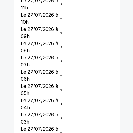
Le 27/07/2026 à
11h
Le 27/07/2026 à
10h
Le 27/07/2026 à
09h
Le 27/07/2026 à
08h
Le 27/07/2026 à
07h
Le 27/07/2026 à
06h
Le 27/07/2026 à
05h
Le 27/07/2026 à
04h
Le 27/07/2026 à
03h
Le 27/07/2026 à