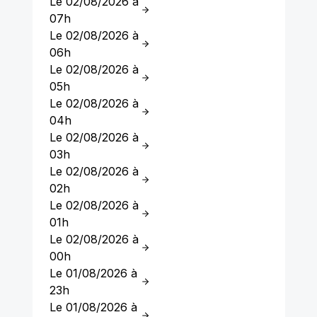
Le 02/08/2026 à
07h
Le 02/08/2026 à
06h
Le 02/08/2026 à
05h
Le 02/08/2026 à
04h
Le 02/08/2026 à
03h
Le 02/08/2026 à
02h
Le 02/08/2026 à
01h
Le 02/08/2026 à
00h
Le 01/08/2026 à
23h
Le 01/08/2026 à