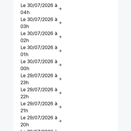
Le 30/07/2026 à
04h
Le 30/07/2026 à
03h
Le 30/07/2026 à
02h
Le 30/07/2026 à
01h
Le 30/07/2026 à
00h
Le 29/07/2026 à
23h
Le 29/07/2026 à
22h
Le 29/07/2026 à
21h
Le 29/07/2026 à
20h