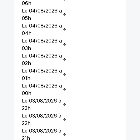
06h
Le 04/08/2026 à
05h
Le 04/08/2026 à
04h
Le 04/08/2026 à
03h
Le 04/08/2026 à
02h
Le 04/08/2026 à
01h
Le 04/08/2026 à
00h
Le 03/08/2026 à
23h
Le 03/08/2026 à
22h
Le 03/08/2026 à
21h