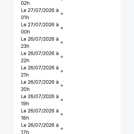
02h
Le 27/07/2026 à
01h
Le 27/07/2026 à
00h
Le 26/07/2026 à
23h
Le 26/07/2026 à
22h
Le 26/07/2026 à
21h
Le 26/07/2026 à
20h
Le 26/07/2026 à
19h
Le 26/07/2026 à
18h
Le 26/07/2026 à
17h