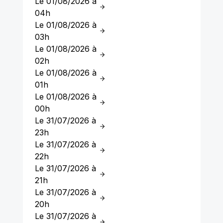
Le 01/08/2026 à
04h
Le 01/08/2026 à
03h
Le 01/08/2026 à
02h
Le 01/08/2026 à
01h
Le 01/08/2026 à
00h
Le 31/07/2026 à
23h
Le 31/07/2026 à
22h
Le 31/07/2026 à
21h
Le 31/07/2026 à
20h
Le 31/07/2026 à