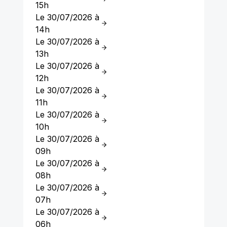
15h
Le 30/07/2026 à
14h
Le 30/07/2026 à
13h
Le 30/07/2026 à
12h
Le 30/07/2026 à
11h
Le 30/07/2026 à
10h
Le 30/07/2026 à
09h
Le 30/07/2026 à
08h
Le 30/07/2026 à
07h
Le 30/07/2026 à
06h