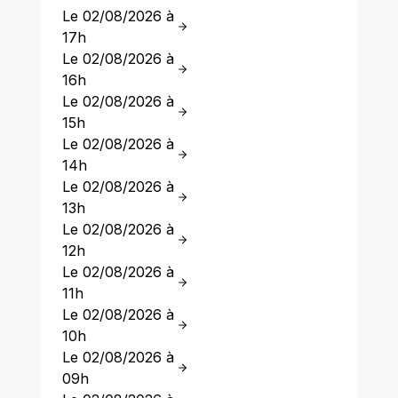
Le 02/08/2026 à
17h
Le 02/08/2026 à
16h
Le 02/08/2026 à
15h
Le 02/08/2026 à
14h
Le 02/08/2026 à
13h
Le 02/08/2026 à
12h
Le 02/08/2026 à
11h
Le 02/08/2026 à
10h
Le 02/08/2026 à
09h