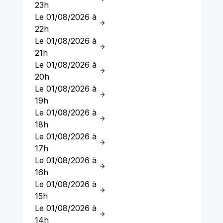
23h
Le 01/08/2026 à
22h
Le 01/08/2026 à
21h
Le 01/08/2026 à
20h
Le 01/08/2026 à
19h
Le 01/08/2026 à
18h
Le 01/08/2026 à
17h
Le 01/08/2026 à
16h
Le 01/08/2026 à
15h
Le 01/08/2026 à
14h