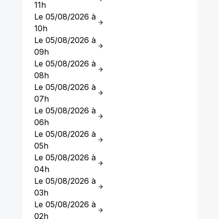
11h
Le 05/08/2026 à
10h
Le 05/08/2026 à
09h
Le 05/08/2026 à
08h
Le 05/08/2026 à
07h
Le 05/08/2026 à
06h
Le 05/08/2026 à
05h
Le 05/08/2026 à
04h
Le 05/08/2026 à
03h
Le 05/08/2026 à
02h