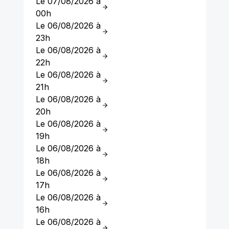
Le 07/08/2026 à
00h
Le 06/08/2026 à
23h
Le 06/08/2026 à
22h
Le 06/08/2026 à
21h
Le 06/08/2026 à
20h
Le 06/08/2026 à
19h
Le 06/08/2026 à
18h
Le 06/08/2026 à
17h
Le 06/08/2026 à
16h
Le 06/08/2026 à