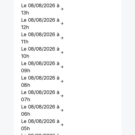
Le 08/08/2026 à
13h
Le 08/08/2026 à
12h
Le 08/08/2026 à
11h
Le 08/08/2026 à
10h
Le 08/08/2026 à
09h
Le 08/08/2026 à
08h
Le 08/08/2026 à
07h
Le 08/08/2026 à
06h
Le 08/08/2026 à
05h