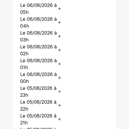
Le 06/08/2026 à
05h
Le 06/08/2026 à
04h
Le 06/08/2026 à
03h
Le 06/08/2026 à
02h
Le 06/08/2026 à
01h
Le 06/08/2026 à
00h
Le 05/08/2026 à
23h
Le 05/08/2026 à
22h
Le 05/08/2026 à
21h