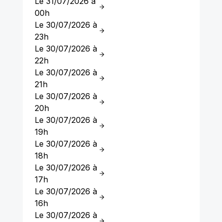
Le 31/07/2026 à
00h
Le 30/07/2026 à
23h
Le 30/07/2026 à
22h
Le 30/07/2026 à
21h
Le 30/07/2026 à
20h
Le 30/07/2026 à
19h
Le 30/07/2026 à
18h
Le 30/07/2026 à
17h
Le 30/07/2026 à
16h
Le 30/07/2026 à