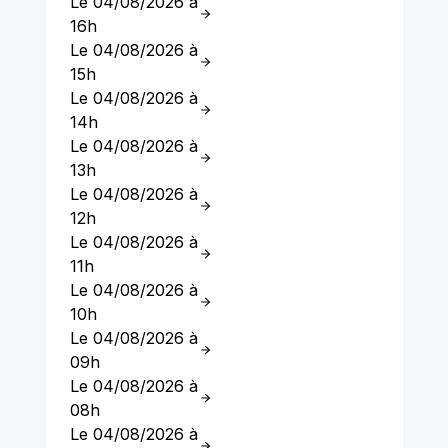
Le 04/08/2026 à
16h
Le 04/08/2026 à
15h
Le 04/08/2026 à
14h
Le 04/08/2026 à
13h
Le 04/08/2026 à
12h
Le 04/08/2026 à
11h
Le 04/08/2026 à
10h
Le 04/08/2026 à
09h
Le 04/08/2026 à
08h
Le 04/08/2026 à