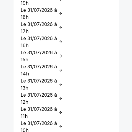
19h
Le 31/07/2026 à
18h
Le 31/07/2026 à
17h
Le 31/07/2026 à
16h
Le 31/07/2026 à
15h
Le 31/07/2026 à
14h
Le 31/07/2026 à
13h
Le 31/07/2026 à
12h
Le 31/07/2026 à
11h
Le 31/07/2026 à
10h