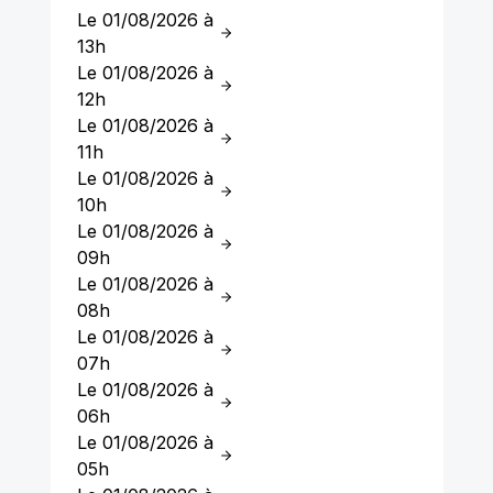
Le 01/08/2026 à
13h
Le 01/08/2026 à
12h
Le 01/08/2026 à
11h
Le 01/08/2026 à
10h
Le 01/08/2026 à
09h
Le 01/08/2026 à
08h
Le 01/08/2026 à
07h
Le 01/08/2026 à
06h
Le 01/08/2026 à
05h