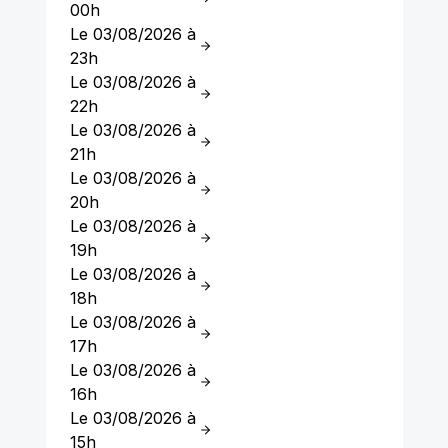
00h
Le 03/08/2026 à
23h
Le 03/08/2026 à
22h
Le 03/08/2026 à
21h
Le 03/08/2026 à
20h
Le 03/08/2026 à
19h
Le 03/08/2026 à
18h
Le 03/08/2026 à
17h
Le 03/08/2026 à
16h
Le 03/08/2026 à
15h