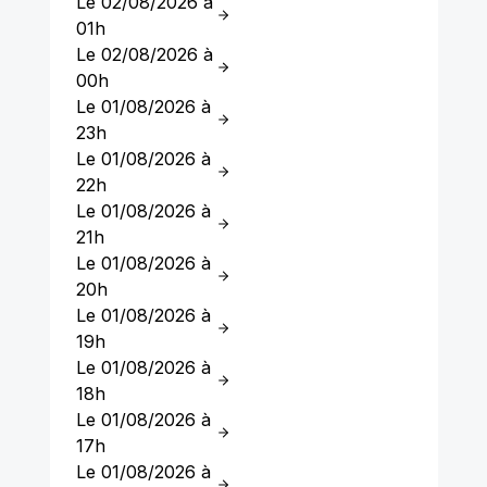
Le 02/08/2026 à
01h
Le 02/08/2026 à
00h
Le 01/08/2026 à
23h
Le 01/08/2026 à
22h
Le 01/08/2026 à
21h
Le 01/08/2026 à
20h
Le 01/08/2026 à
19h
Le 01/08/2026 à
18h
Le 01/08/2026 à
17h
Le 01/08/2026 à