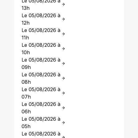
Le 05/08/2026 à
13h
Le 05/08/2026 à
12h
Le 05/08/2026 à
11h
Le 05/08/2026 à
10h
Le 05/08/2026 à
09h
Le 05/08/2026 à
08h
Le 05/08/2026 à
07h
Le 05/08/2026 à
06h
Le 05/08/2026 à
05h
Le 05/08/2026 à