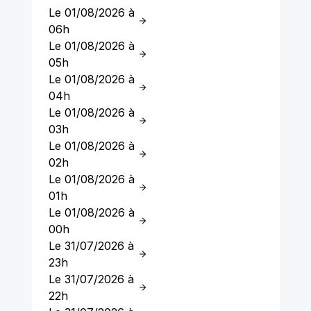
Le 01/08/2026 à
06h
Le 01/08/2026 à
05h
Le 01/08/2026 à
04h
Le 01/08/2026 à
03h
Le 01/08/2026 à
02h
Le 01/08/2026 à
01h
Le 01/08/2026 à
00h
Le 31/07/2026 à
23h
Le 31/07/2026 à
22h