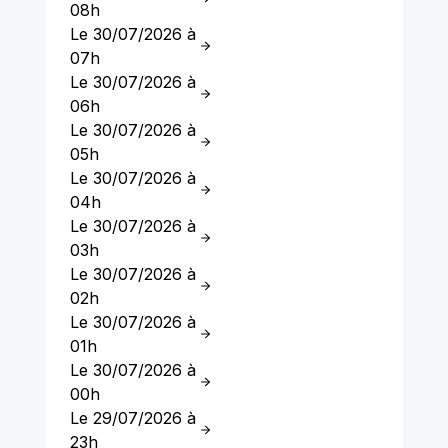
08h
Le 30/07/2026 à
07h
Le 30/07/2026 à
06h
Le 30/07/2026 à
05h
Le 30/07/2026 à
04h
Le 30/07/2026 à
03h
Le 30/07/2026 à
02h
Le 30/07/2026 à
01h
Le 30/07/2026 à
00h
Le 29/07/2026 à
23h