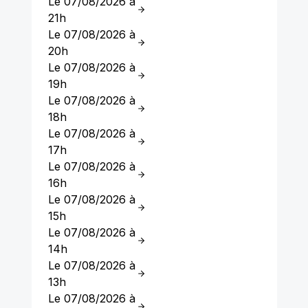
Le 07/08/2026 à
21h
Le 07/08/2026 à
20h
Le 07/08/2026 à
19h
Le 07/08/2026 à
18h
Le 07/08/2026 à
17h
Le 07/08/2026 à
16h
Le 07/08/2026 à
15h
Le 07/08/2026 à
14h
Le 07/08/2026 à
13h
Le 07/08/2026 à