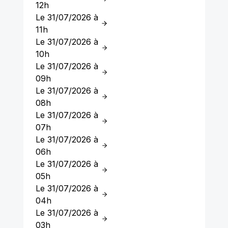
12h
Le 31/07/2026 à
11h
Le 31/07/2026 à
10h
Le 31/07/2026 à
09h
Le 31/07/2026 à
08h
Le 31/07/2026 à
07h
Le 31/07/2026 à
06h
Le 31/07/2026 à
05h
Le 31/07/2026 à
04h
Le 31/07/2026 à
03h