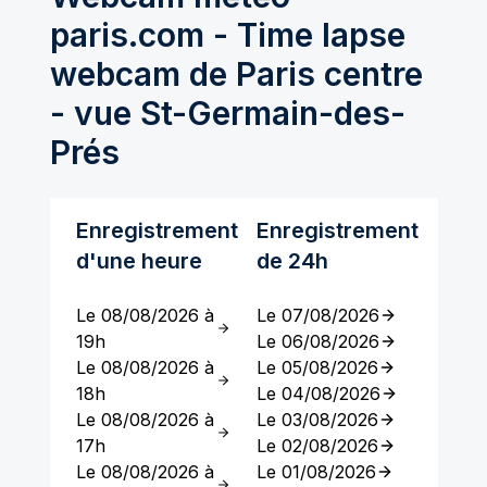
paris.com - Time lapse
webcam de Paris centre
- vue St-Germain-des-
Prés
Enregistrement
Enregistrement
d'une heure
de 24h
Le 08/08/2026 à
Le 07/08/2026
19h
Le 06/08/2026
Le 08/08/2026 à
Le 05/08/2026
18h
Le 04/08/2026
Le 08/08/2026 à
Le 03/08/2026
17h
Le 02/08/2026
Le 08/08/2026 à
Le 01/08/2026