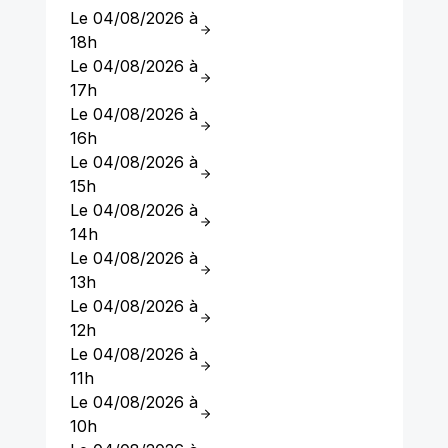
Le 04/08/2026 à
18h
Le 04/08/2026 à
17h
Le 04/08/2026 à
16h
Le 04/08/2026 à
15h
Le 04/08/2026 à
14h
Le 04/08/2026 à
13h
Le 04/08/2026 à
12h
Le 04/08/2026 à
11h
Le 04/08/2026 à
10h