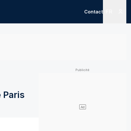
FR
Contact
Menu
Menu des
 Paris