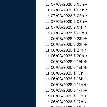
Le 07/08/2026 à 05h
Le 07/08/2026 à 04h
Le 07/08/2026 à 03h
Le 07/08/2026 à 02h
Le 07/08/2026 à 01h
Le 07/08/2026 à 00h
Le 06/08/2026 à 23h
Le 06/08/2026 à 22h
Le 06/08/2026 à 21h
Le 06/08/2026 à 20h
Le 06/08/2026 à 19h
Le 06/08/2026 à 18h
Le 06/08/2026 à 17h
Le 06/08/2026 à 16h
Le 06/08/2026 à 15h
Le 06/08/2026 à 14h
Le 06/08/2026 à 13h
Le 06/08/2026 à 12h