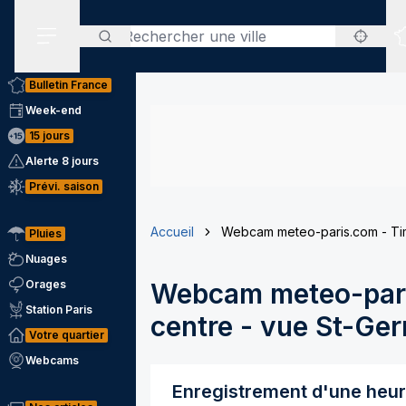
Rechercher
Menu secondaire
Bulletin France
Week-end
15 jours
Alerte 8 jours
Prévi. saison
Accueil
Webcam meteo-paris.com - Tim
Pluies
Nuages
Orages
Webcam meteo-pari
Station Paris
centre - vue St-Ge
Votre quartier
Webcams
Enregistrement d'une heu