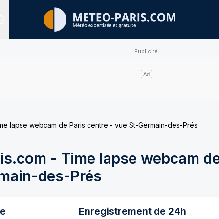
Sites expertisés
e lapse webcam de Paris centre - vue St-Germain-des-Prés
s.com - Time lapse webcam de
rmain-des-Prés
re
Enregistrement de 24h