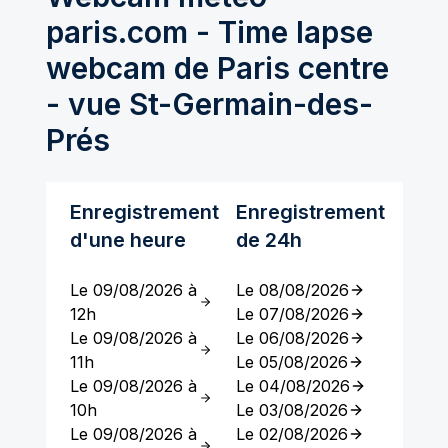
paris.com - Time lapse
webcam de Paris centre
- vue St-Germain-des-
Prés
Enregistrement
Enregistrement
d'une heure
de 24h
Le 09/08/2026 à
Le 08/08/2026
12h
Le 07/08/2026
Le 09/08/2026 à
Le 06/08/2026
11h
Le 05/08/2026
Le 09/08/2026 à
Le 04/08/2026
10h
Le 03/08/2026
Le 09/08/2026 à
Le 02/08/2026