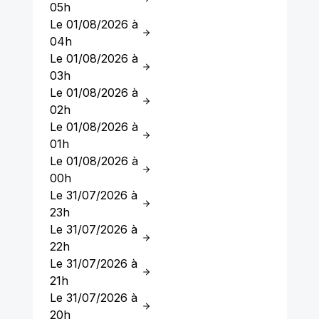
05h
Le 01/08/2026 à
04h
Le 01/08/2026 à
03h
Le 01/08/2026 à
02h
Le 01/08/2026 à
01h
Le 01/08/2026 à
00h
Le 31/07/2026 à
23h
Le 31/07/2026 à
22h
Le 31/07/2026 à
21h
Le 31/07/2026 à
20h