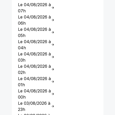
Le 04/08/2026 à
07h
Le 04/08/2026 à
06h
Le 04/08/2026 à
05h
Le 04/08/2026 à
04h
Le 04/08/2026 à
03h
Le 04/08/2026 à
02h
Le 04/08/2026 à
01h
Le 04/08/2026 à
00h
Le 03/08/2026 à
23h