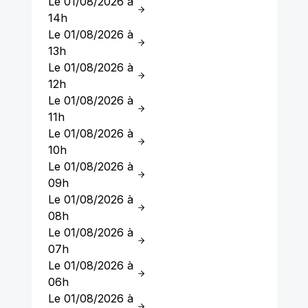
Le 01/08/2026 à
14h
Le 01/08/2026 à
13h
Le 01/08/2026 à
12h
Le 01/08/2026 à
11h
Le 01/08/2026 à
10h
Le 01/08/2026 à
09h
Le 01/08/2026 à
08h
Le 01/08/2026 à
07h
Le 01/08/2026 à
06h
Le 01/08/2026 à