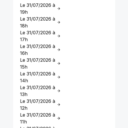
Le 31/07/2026 à
19h
Le 31/07/2026 à
18h
Le 31/07/2026 à
17h
Le 31/07/2026 à
16h
Le 31/07/2026 à
15h
Le 31/07/2026 à
14h
Le 31/07/2026 à
13h
Le 31/07/2026 à
12h
Le 31/07/2026 à
11h