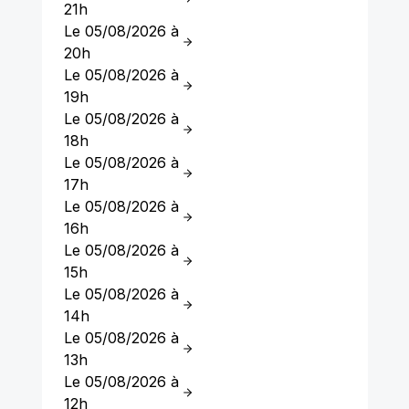
21h
Le 05/08/2026 à
20h
Le 05/08/2026 à
19h
Le 05/08/2026 à
18h
Le 05/08/2026 à
17h
Le 05/08/2026 à
16h
Le 05/08/2026 à
15h
Le 05/08/2026 à
14h
Le 05/08/2026 à
13h
Le 05/08/2026 à
12h