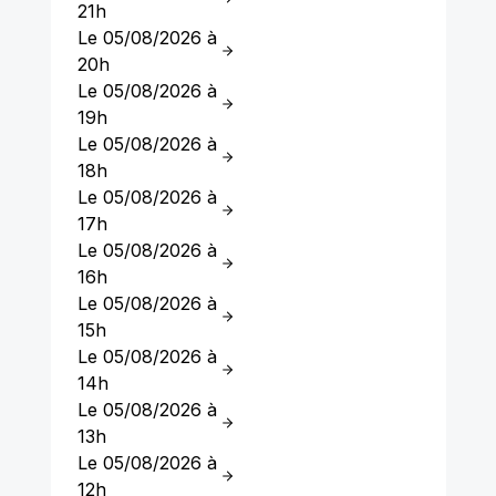
21h
Le 05/08/2026 à
20h
Le 05/08/2026 à
19h
Le 05/08/2026 à
18h
Le 05/08/2026 à
17h
Le 05/08/2026 à
16h
Le 05/08/2026 à
15h
Le 05/08/2026 à
14h
Le 05/08/2026 à
13h
Le 05/08/2026 à
12h