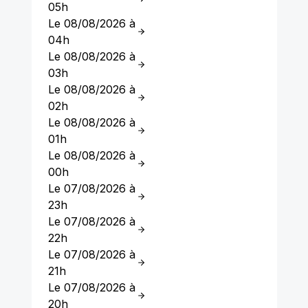
05h
Le 08/08/2026 à
04h
Le 08/08/2026 à
03h
Le 08/08/2026 à
02h
Le 08/08/2026 à
01h
Le 08/08/2026 à
00h
Le 07/08/2026 à
23h
Le 07/08/2026 à
22h
Le 07/08/2026 à
21h
Le 07/08/2026 à
20h