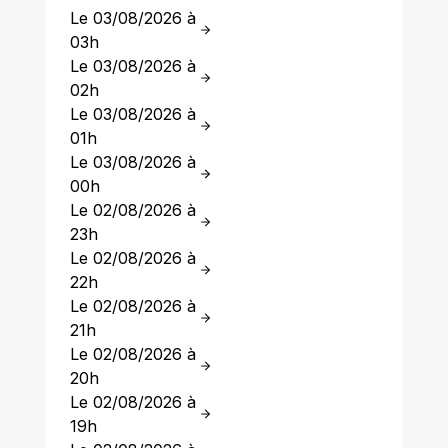
Le 03/08/2026 à
03h
Le 03/08/2026 à
02h
Le 03/08/2026 à
01h
Le 03/08/2026 à
00h
Le 02/08/2026 à
23h
Le 02/08/2026 à
22h
Le 02/08/2026 à
21h
Le 02/08/2026 à
20h
Le 02/08/2026 à
19h