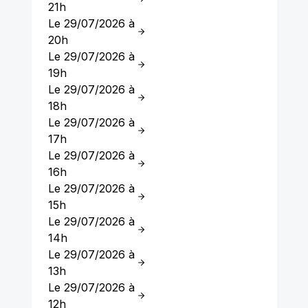
21h
Le 29/07/2026 à
20h
Le 29/07/2026 à
19h
Le 29/07/2026 à
18h
Le 29/07/2026 à
17h
Le 29/07/2026 à
16h
Le 29/07/2026 à
15h
Le 29/07/2026 à
14h
Le 29/07/2026 à
13h
Le 29/07/2026 à
12h