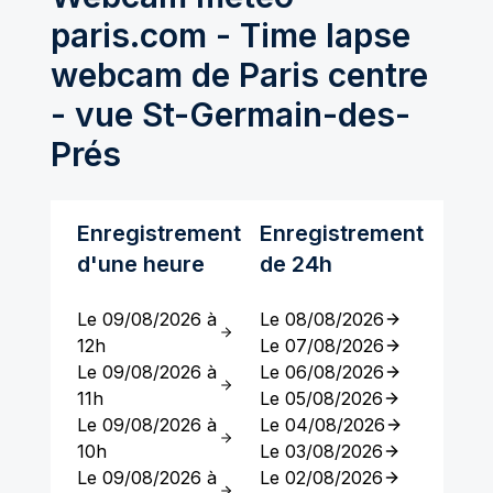
paris.com - Time lapse
webcam de Paris centre
- vue St-Germain-des-
Prés
Enregistrement
Enregistrement
d'une heure
de 24h
Le 09/08/2026 à
Le 08/08/2026
12h
Le 07/08/2026
Le 09/08/2026 à
Le 06/08/2026
11h
Le 05/08/2026
Le 09/08/2026 à
Le 04/08/2026
10h
Le 03/08/2026
Le 09/08/2026 à
Le 02/08/2026