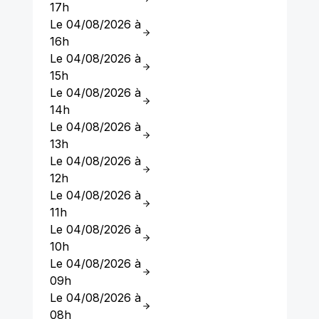
17h
Le 04/08/2026 à
16h
Le 04/08/2026 à
15h
Le 04/08/2026 à
14h
Le 04/08/2026 à
13h
Le 04/08/2026 à
12h
Le 04/08/2026 à
11h
Le 04/08/2026 à
10h
Le 04/08/2026 à
09h
Le 04/08/2026 à
08h