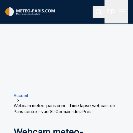
FR
Rechercher
Menu
Menu des
Accueil
Webcam meteo-paris.com - Time lapse webcam de
Paris centre - vue St-Germain-des-Prés
Webcam meteo-