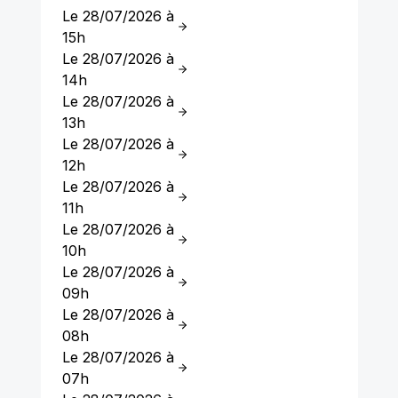
Le 28/07/2026 à
15h
Le 28/07/2026 à
14h
Le 28/07/2026 à
13h
Le 28/07/2026 à
12h
Le 28/07/2026 à
11h
Le 28/07/2026 à
10h
Le 28/07/2026 à
09h
Le 28/07/2026 à
08h
Le 28/07/2026 à
07h