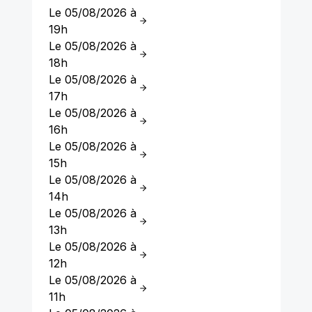
Le 05/08/2026 à
19h
Le 05/08/2026 à
18h
Le 05/08/2026 à
17h
Le 05/08/2026 à
16h
Le 05/08/2026 à
15h
Le 05/08/2026 à
14h
Le 05/08/2026 à
13h
Le 05/08/2026 à
12h
Le 05/08/2026 à
11h