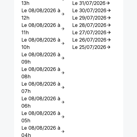
13h
Le 31/07/2026
Le 08/08/2026 à
Le 30/07/2026
12h
Le 29/07/2026
Le 08/08/2026 à
Le 28/07/2026
11h
Le 27/07/2026
Le 08/08/2026 à
Le 26/07/2026
10h
Le 25/07/2026
Le 08/08/2026 à
09h
Le 08/08/2026 à
08h
Le 08/08/2026 à
07h
Le 08/08/2026 à
06h
Le 08/08/2026 à
05h
Le 08/08/2026 à
04h