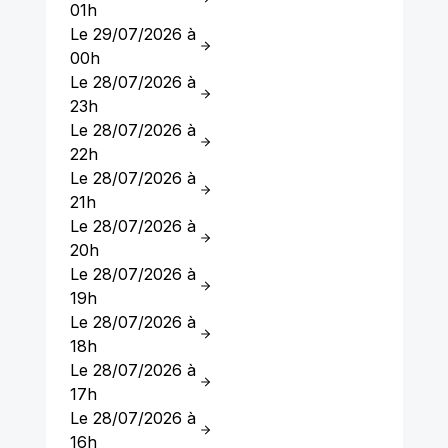
01h
Le 29/07/2026 à
00h
Le 28/07/2026 à
23h
Le 28/07/2026 à
22h
Le 28/07/2026 à
21h
Le 28/07/2026 à
20h
Le 28/07/2026 à
19h
Le 28/07/2026 à
18h
Le 28/07/2026 à
17h
Le 28/07/2026 à
16h