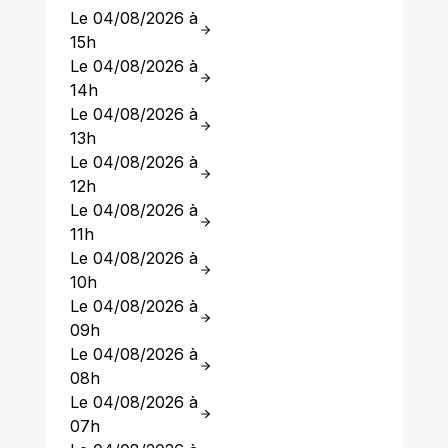
Le 04/08/2026 à
15h
Le 04/08/2026 à
14h
Le 04/08/2026 à
13h
Le 04/08/2026 à
12h
Le 04/08/2026 à
11h
Le 04/08/2026 à
10h
Le 04/08/2026 à
09h
Le 04/08/2026 à
08h
Le 04/08/2026 à
07h