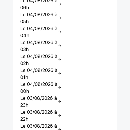
Le 04/08/2026 à
06h
Le 04/08/2026 à
05h
Le 04/08/2026 à
04h
Le 04/08/2026 à
03h
Le 04/08/2026 à
02h
Le 04/08/2026 à
01h
Le 04/08/2026 à
00h
Le 03/08/2026 à
23h
Le 03/08/2026 à
22h
Le 03/08/2026 à