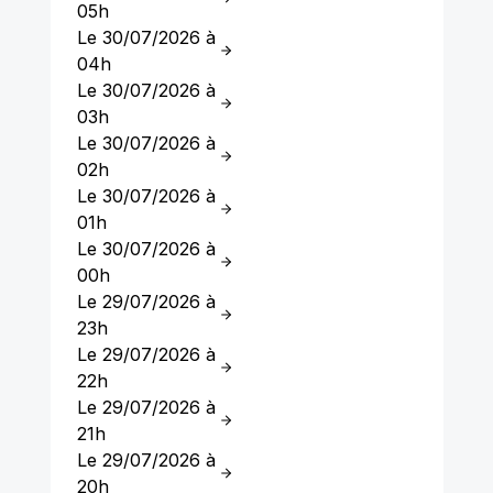
05h
Le 30/07/2026 à
04h
Le 30/07/2026 à
03h
Le 30/07/2026 à
02h
Le 30/07/2026 à
01h
Le 30/07/2026 à
00h
Le 29/07/2026 à
23h
Le 29/07/2026 à
22h
Le 29/07/2026 à
21h
Le 29/07/2026 à
20h