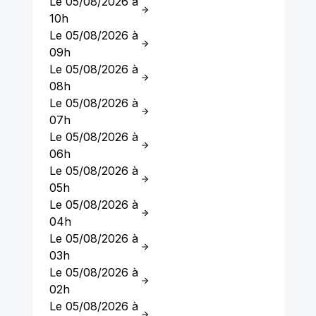
Le 05/08/2026 à
10h
Le 05/08/2026 à
09h
Le 05/08/2026 à
08h
Le 05/08/2026 à
07h
Le 05/08/2026 à
06h
Le 05/08/2026 à
05h
Le 05/08/2026 à
04h
Le 05/08/2026 à
03h
Le 05/08/2026 à
02h
Le 05/08/2026 à