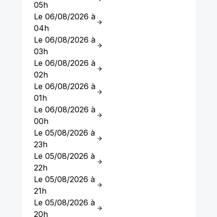
05h
Le 06/08/2026 à
04h
Le 06/08/2026 à
03h
Le 06/08/2026 à
02h
Le 06/08/2026 à
01h
Le 06/08/2026 à
00h
Le 05/08/2026 à
23h
Le 05/08/2026 à
22h
Le 05/08/2026 à
21h
Le 05/08/2026 à
20h