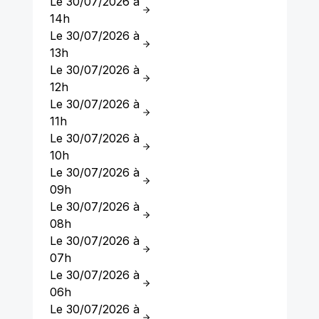
Le 30/07/2026 à
14h
Le 30/07/2026 à
13h
Le 30/07/2026 à
12h
Le 30/07/2026 à
11h
Le 30/07/2026 à
10h
Le 30/07/2026 à
09h
Le 30/07/2026 à
08h
Le 30/07/2026 à
07h
Le 30/07/2026 à
06h
Le 30/07/2026 à