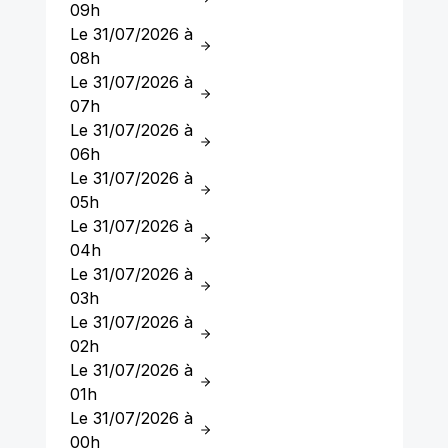
09h
Le 31/07/2026 à
08h
Le 31/07/2026 à
07h
Le 31/07/2026 à
06h
Le 31/07/2026 à
05h
Le 31/07/2026 à
04h
Le 31/07/2026 à
03h
Le 31/07/2026 à
02h
Le 31/07/2026 à
01h
Le 31/07/2026 à
00h