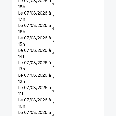
Le 07/08/2026 à
18h
Le 07/08/2026 à
17h
Le 07/08/2026 à
16h
Le 07/08/2026 à
15h
Le 07/08/2026 à
14h
Le 07/08/2026 à
13h
Le 07/08/2026 à
12h
Le 07/08/2026 à
11h
Le 07/08/2026 à
10h
Le 07/08/2026 à