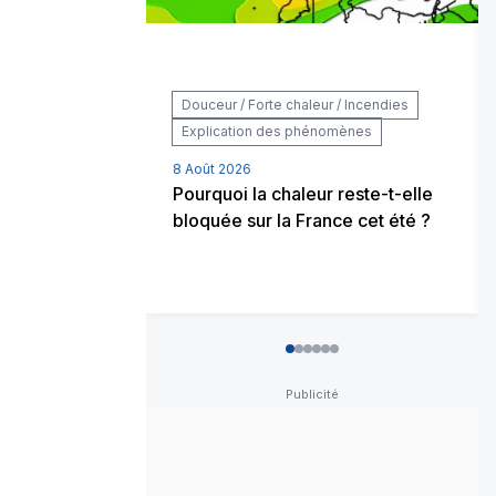
Douceur / Forte chaleur / Incendies
Explication des phénomènes
8 Août 2026
Pourquoi la chaleur reste-t-elle
bloquée sur la France cet été ?
0
1
2
3
4
5