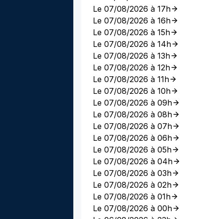
Le 07/08/2026 à 17h
Le 07/08/2026 à 16h
Le 07/08/2026 à 15h
Le 07/08/2026 à 14h
Le 07/08/2026 à 13h
Le 07/08/2026 à 12h
Le 07/08/2026 à 11h
Le 07/08/2026 à 10h
Le 07/08/2026 à 09h
Le 07/08/2026 à 08h
Le 07/08/2026 à 07h
Le 07/08/2026 à 06h
Le 07/08/2026 à 05h
Le 07/08/2026 à 04h
Le 07/08/2026 à 03h
Le 07/08/2026 à 02h
Le 07/08/2026 à 01h
Le 07/08/2026 à 00h