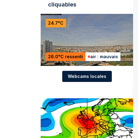
cliquables
24.7°C
26.0°C ressenti
air : mauvais
Webcams locales