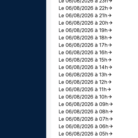
Le 06/08/2026 à 23h
Le 06/08/2026 à 22h
Le 06/08/2026 à 21h
Le 06/08/2026 à 20h
Le 06/08/2026 à 19h
Le 06/08/2026 à 18h
Le 06/08/2026 à 17h
Le 06/08/2026 à 16h
Le 06/08/2026 à 15h
Le 06/08/2026 à 14h
Le 06/08/2026 à 13h
Le 06/08/2026 à 12h
Le 06/08/2026 à 11h
Le 06/08/2026 à 10h
Le 06/08/2026 à 09h
Le 06/08/2026 à 08h
Le 06/08/2026 à 07h
Le 06/08/2026 à 06h
Le 06/08/2026 à 05h