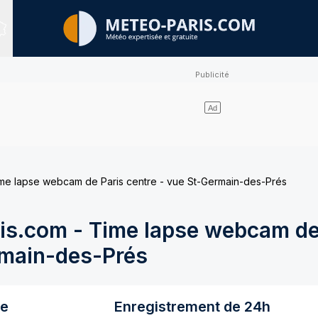
Sites expertisés
e lapse webcam de Paris centre - vue St-Germain-des-Prés
s.com - Time lapse webcam de
rmain-des-Prés
re
Enregistrement de 24h