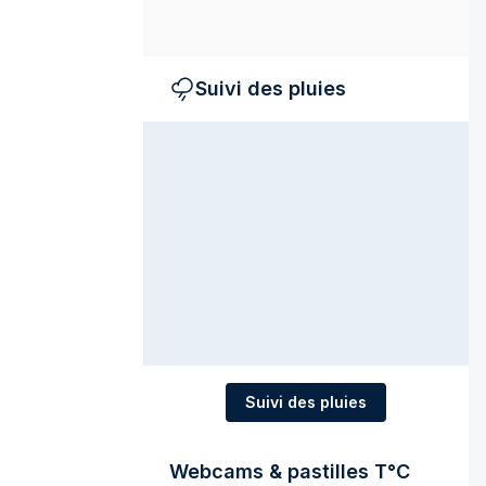
Suivi des pluies
Suivi des pluies
Webcams & pastilles T°C