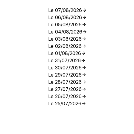
Le 07/08/2026
Le 06/08/2026
Le 05/08/2026
Le 04/08/2026
Le 03/08/2026
Le 02/08/2026
Le 01/08/2026
Le 31/07/2026
Le 30/07/2026
Le 29/07/2026
Le 28/07/2026
Le 27/07/2026
Le 26/07/2026
Le 25/07/2026