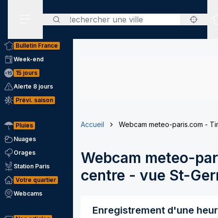
Rechercher
Menu secondaire
Bulletin France
Week-end
15 jours
Alerte 8 jours
Prévi. saison
Accueil
Webcam meteo-paris.com - Tim
Pluies
Nuages
Orages
Webcam meteo-pari
Station Paris
centre - vue St-Ge
Votre quartier
Webcams
Enregistrement d'une heu