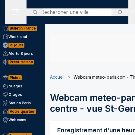
Rechercher
Menu secondaire
Bulletin France
Week-end
15 jours
Alerte 8 jours
Prévi. saison
Accueil
Webcam meteo-paris.com - Tim
Pluies
Nuages
Orages
Webcam meteo-pari
Station Paris
centre - vue St-Ge
Votre quartier
Webcams
Enregistrement d'une heu