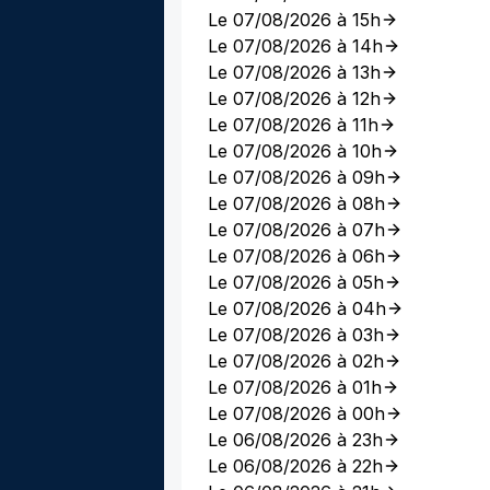
Le 07/08/2026 à 15h
Le 07/08/2026 à 14h
Le 07/08/2026 à 13h
Le 07/08/2026 à 12h
Le 07/08/2026 à 11h
Le 07/08/2026 à 10h
Le 07/08/2026 à 09h
Le 07/08/2026 à 08h
Le 07/08/2026 à 07h
Le 07/08/2026 à 06h
Le 07/08/2026 à 05h
Le 07/08/2026 à 04h
Le 07/08/2026 à 03h
Le 07/08/2026 à 02h
Le 07/08/2026 à 01h
Le 07/08/2026 à 00h
Le 06/08/2026 à 23h
Le 06/08/2026 à 22h