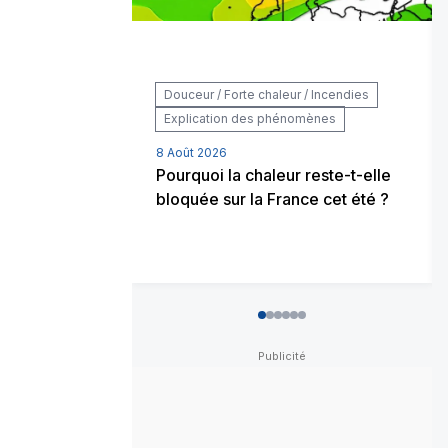
Douceur / Forte chaleur / Incendies
Explication des phénomènes
8 Août 2026
Pourquoi la chaleur reste-t-elle
bloquée sur la France cet été ?
0
1
2
3
4
5