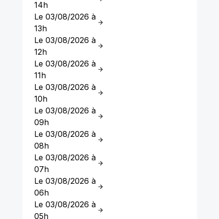
14h
Le 03/08/2026 à
13h
Le 03/08/2026 à
12h
Le 03/08/2026 à
11h
Le 03/08/2026 à
10h
Le 03/08/2026 à
09h
Le 03/08/2026 à
08h
Le 03/08/2026 à
07h
Le 03/08/2026 à
06h
Le 03/08/2026 à
05h