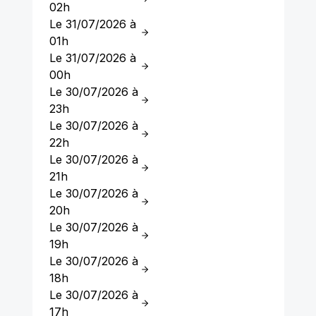
02h
Le 31/07/2026 à
01h
Le 31/07/2026 à
00h
Le 30/07/2026 à
23h
Le 30/07/2026 à
22h
Le 30/07/2026 à
21h
Le 30/07/2026 à
20h
Le 30/07/2026 à
19h
Le 30/07/2026 à
18h
Le 30/07/2026 à
17h