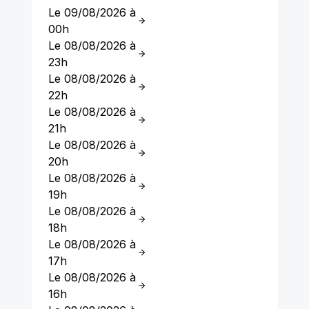
Le 09/08/2026 à
00h
Le 08/08/2026 à
23h
Le 08/08/2026 à
22h
Le 08/08/2026 à
21h
Le 08/08/2026 à
20h
Le 08/08/2026 à
19h
Le 08/08/2026 à
18h
Le 08/08/2026 à
17h
Le 08/08/2026 à
16h