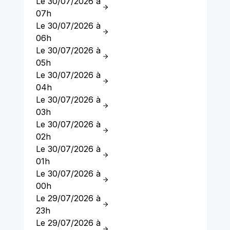
Le 30/07/2026 à
07h
Le 30/07/2026 à
06h
Le 30/07/2026 à
05h
Le 30/07/2026 à
04h
Le 30/07/2026 à
03h
Le 30/07/2026 à
02h
Le 30/07/2026 à
01h
Le 30/07/2026 à
00h
Le 29/07/2026 à
23h
Le 29/07/2026 à