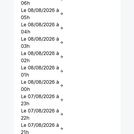
06h
Le 08/08/2026 à
05h
Le 08/08/2026 à
04h
Le 08/08/2026 à
03h
Le 08/08/2026 à
02h
Le 08/08/2026 à
01h
Le 08/08/2026 à
00h
Le 07/08/2026 à
23h
Le 07/08/2026 à
22h
Le 07/08/2026 à
21h