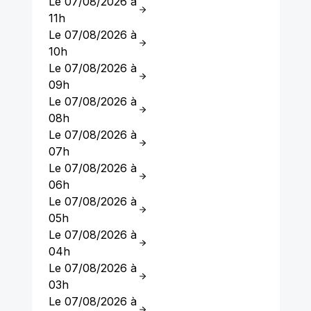
Le 07/08/2026 à
11h
Le 07/08/2026 à
10h
Le 07/08/2026 à
09h
Le 07/08/2026 à
08h
Le 07/08/2026 à
07h
Le 07/08/2026 à
06h
Le 07/08/2026 à
05h
Le 07/08/2026 à
04h
Le 07/08/2026 à
03h
Le 07/08/2026 à