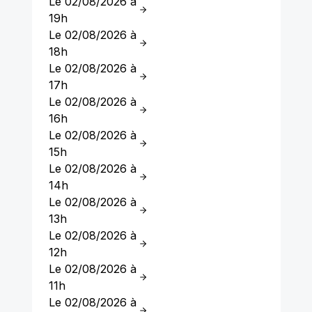
Le 02/08/2026 à
19h
Le 02/08/2026 à
18h
Le 02/08/2026 à
17h
Le 02/08/2026 à
16h
Le 02/08/2026 à
15h
Le 02/08/2026 à
14h
Le 02/08/2026 à
13h
Le 02/08/2026 à
12h
Le 02/08/2026 à
11h
Le 02/08/2026 à