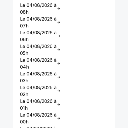
Le 04/08/2026 à
08h
Le 04/08/2026 à
07h
Le 04/08/2026 à
06h
Le 04/08/2026 à
05h
Le 04/08/2026 à
04h
Le 04/08/2026 à
03h
Le 04/08/2026 à
02h
Le 04/08/2026 à
01h
Le 04/08/2026 à
00h