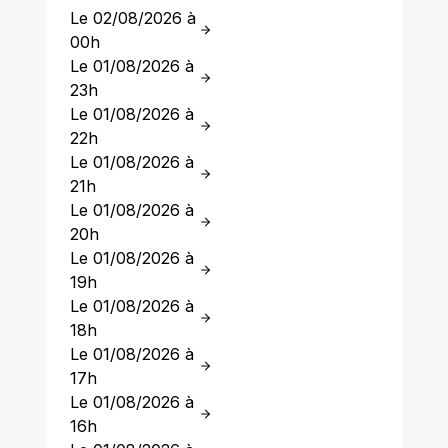
Le 02/08/2026 à
00h
Le 01/08/2026 à
23h
Le 01/08/2026 à
22h
Le 01/08/2026 à
21h
Le 01/08/2026 à
20h
Le 01/08/2026 à
19h
Le 01/08/2026 à
18h
Le 01/08/2026 à
17h
Le 01/08/2026 à
16h